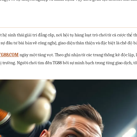
ệ sinh thái giải trí đẳng cấp, nơi hội tụ hàng loạt trò chơi từ cá cược thể th
đầu tư bài bản về công nghệ, giao diện thân thiện và đặc biệt là chế độ b
TG88.COM
ngày một tăng vọt. Theo ghi nhận từ các trang thống kê độc lập, 
ị trường. Người chơi tìm đến TG88 bởi sự minh bạch trong từng giao dịch, 