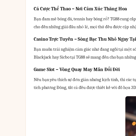
Cá Cược Thể Thao – Nơi Cảm Xúc Thăng Hoa
Bạn đam mê bóng đá, tennis hay bóng rổ? TG88 cung cấp 
cho đến những giải đấu nhỏ lẻ, mọi thứ đều được cập nhật 
Casino Trực Tuyến – Sòng Bạc Thu Nhỏ Ngay Tạ
Bạn muốn trải nghiệm cảm giác như đang ngồi tại một sòn
Blackjack hay Sicbo tại TG88 sẽ mang đến cho bạn những 
Game Slot – Vòng Quay May Mắn Đổi Đời
Nếu bạn yêu thích sự đơn giản nhưng kịch tính, thì các t
tích phương Đông, tất cả đều được thiết kế với đồ họa 3