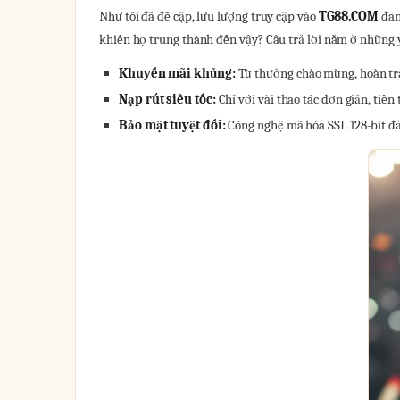
Như tôi đã đề cập, lưu lượng truy cập vào
TG88.COM
đan
khiến họ trung thành đến vậy? Câu trả lời nằm ở những y
Khuyến mãi khủng:
Từ thưởng chào mừng, hoàn trả 
Nạp rút siêu tốc:
Chỉ với vài thao tác đơn giản, tiề
Bảo mật tuyệt đối:
Công nghệ mã hóa SSL 128-bit đảm