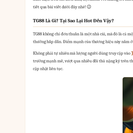
tiết qua bài viết dưới đây nhé! 😉
TG88 Là Gì? Tại Sao Lại Hot Đến Vậy?
TG88 không chỉ đơn thuần là một nhà cái, mà đó là cả một h
thưởng hấp dẫn. Điểm mạnh của thương hiệu này nằm ở sự 
Không phải tự nhiên mà lượng người dùng truy cập vào
trưởng mạnh mẽ, vượt qua nhiều đối thủ nặng ký trên th
cập nhật liên tục.