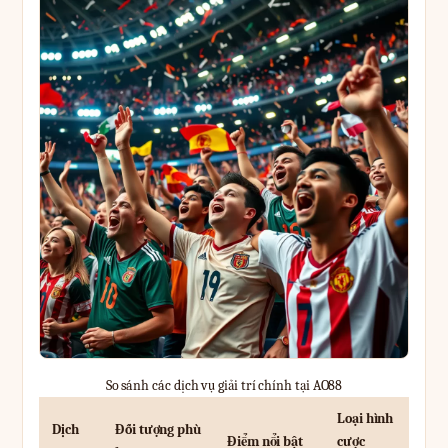
So sánh các dịch vụ giải trí chính tại AO88
Loại hình
Dịch
Đối tượng phù
Điểm nổi bật
cược