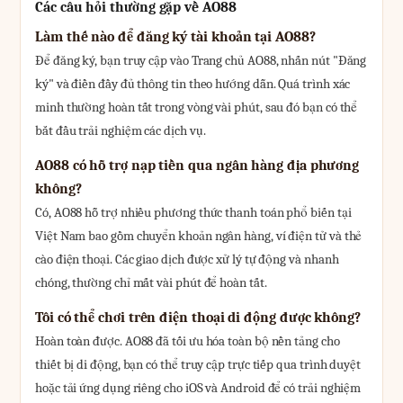
Các câu hỏi thường gặp về AO88
Làm thế nào để đăng ký tài khoản tại AO88?
Để đăng ký, bạn truy cập vào Trang chủ AO88, nhấn nút "Đăng
ký" và điền đầy đủ thông tin theo hướng dẫn. Quá trình xác
minh thường hoàn tất trong vòng vài phút, sau đó bạn có thể
bắt đầu trải nghiệm các dịch vụ.
AO88 có hỗ trợ nạp tiền qua ngân hàng địa phương
không?
Có, AO88 hỗ trợ nhiều phương thức thanh toán phổ biến tại
Việt Nam bao gồm chuyển khoản ngân hàng, ví điện tử và thẻ
cào điện thoại. Các giao dịch được xử lý tự động và nhanh
chóng, thường chỉ mất vài phút để hoàn tất.
Tôi có thể chơi trên điện thoại di động được không?
Hoàn toàn được. AO88 đã tối ưu hóa toàn bộ nền tảng cho
thiết bị di động, bạn có thể truy cập trực tiếp qua trình duyệt
hoặc tải ứng dụng riêng cho iOS và Android để có trải nghiệm