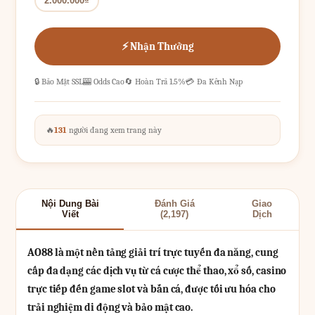
2.000.000₫
⚡ Nhận Thưởng
🔒 Bảo Mật SSL
🎰 Odds Cao
🔄 Hoàn Trả 1.5%
💳 Đa Kênh Nạp
🔥
131
người đang xem trang này
Nội Dung Bài
Đánh Giá
Giao
Viết
(2,197)
Dịch
AO88 là một nền tảng giải trí trực tuyến đa năng, cung
cấp đa dạng các dịch vụ từ cá cược thể thao, xổ số, casino
trực tiếp đến game slot và bắn cá, được tối ưu hóa cho
trải nghiệm di động và bảo mật cao.