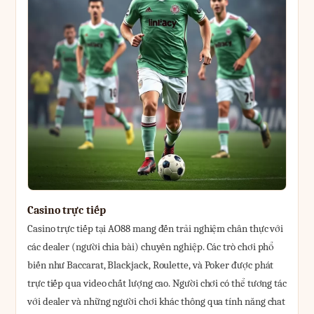
Casino trực tiếp
Casino trực tiếp tại AO88 mang đến trải nghiệm chân thực với
các dealer (người chia bài) chuyên nghiệp. Các trò chơi phổ
biến như Baccarat, Blackjack, Roulette, và Poker được phát
trực tiếp qua video chất lượng cao. Người chơi có thể tương tác
với dealer và những người chơi khác thông qua tính năng chat