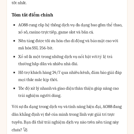
tốt nhất.
Tóm tắt điểm chính
AO88 cung cấp hệ thống dịch vụ đa dạng bao gồm thể thao,
xổ số, casino trực tiếp, game slot và bắn cá.
Nền tảng được tối ưu hóa cho di động và bảo mật cao với
mã hóa SSL 256-bit.
Xổ số là một trong những dịch vụ nổi bật với tỷ lệ trả
thưởng hấp dẫn và nhiều nhà đài.
Hỗ trợ khách hàng 24/7 qua nhiều kênh, đảm bảo giải đáp
mọi thắc mắc kịp thời.
Tốc độ xử lý nhanh và giao diện thân thiện giúp nâng cao
trải nghiệm người dùng.
Với sự đa dạng trong dịch vụ và tính năng hiện đại, AO88 đang
dần khẳng định vị thế của mình trong lĩnh vực giải trí trực
tuyến. Bạn đã thử trải nghiệm dịch vụ nào trên nền tảng này
chưa? 🚀