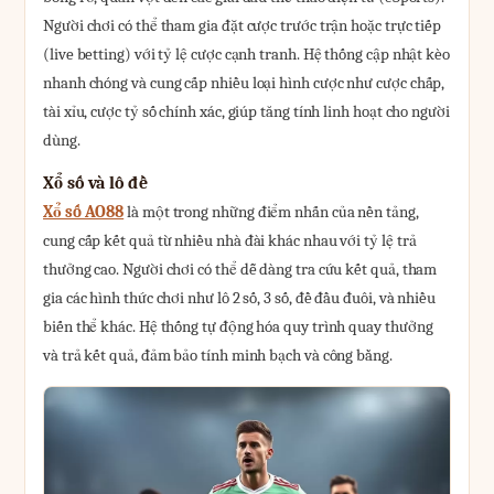
Người chơi có thể tham gia đặt cược trước trận hoặc trực tiếp
(live betting) với tỷ lệ cược cạnh tranh. Hệ thống cập nhật kèo
nhanh chóng và cung cấp nhiều loại hình cược như cược chấp,
tài xỉu, cược tỷ số chính xác, giúp tăng tính linh hoạt cho người
dùng.
Xổ số và lô đề
Xổ số AO88
là một trong những điểm nhấn của nền tảng,
cung cấp kết quả từ nhiều nhà đài khác nhau với tỷ lệ trả
thưởng cao. Người chơi có thể dễ dàng tra cứu kết quả, tham
gia các hình thức chơi như lô 2 số, 3 số, đề đầu đuôi, và nhiều
biến thể khác. Hệ thống tự động hóa quy trình quay thưởng
và trả kết quả, đảm bảo tính minh bạch và công bằng.