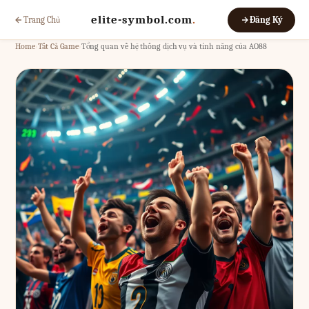
elite-symbol.com
.
Trang Chủ
Đăng Ký
Home
›
Tất Cả Game
›
Tổng quan về hệ thống dịch vụ và tính năng của AO88