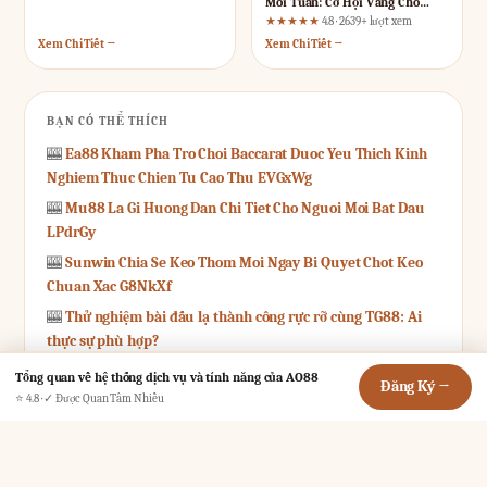
Mỗi Tuần: Cơ Hội Vàng Cho
Game Thủ
★★★★★
4.8 · 2639+ lượt xem
tai68gamebai.app Cập Nhật
Thông Tin Sân Đấu Chung Kết
World Cup 2026
★★★★★
4.8 · 1859+ lượt xem
Xem Chi Tiết →
Xem Chi Tiết →
BẠN CÓ THỂ THÍCH
🎰
Ea88 Kham Pha Tro Choi Baccarat Duoc Yeu Thich Kinh
Nghiem Thuc Chien Tu Cao Thu EVGxWg
🎰
Mu88 La Gi Huong Dan Chi Tiet Cho Nguoi Moi Bat Dau
LPdrGy
Tổng quan về hệ thống dịch vụ và tính năng của AO88
🎰
Sunwin Chia Se Keo Thom Moi Ngay Bi Quyet Chot Keo
Đăng Ký →
⭐ 4.8 · ✓ Được Quan Tâm Nhiều
Chuan Xac G8NkXf
🎰
Thử nghiệm bài đấu lạ thành công rực rỡ cùng TG88: Ai
thực sự phù hợp?