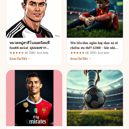
หมวดหมู่คาสิโนยอดนิยมที่
Tên lửa tầm ngắn hay tầm xa sẽ
fun88.social: มุมมองจาก
chiếm ưu thế? LU88 – Góc nhìn
ประสบการณ์ผู้ใช้งานจริง
từ chuyên gia UX
★★★★★
4.8 · 2180+ lượt xem
★★★★★
4.8 · 2292+ lượt xem
Xem Chi Tiết →
Xem Chi Tiết →