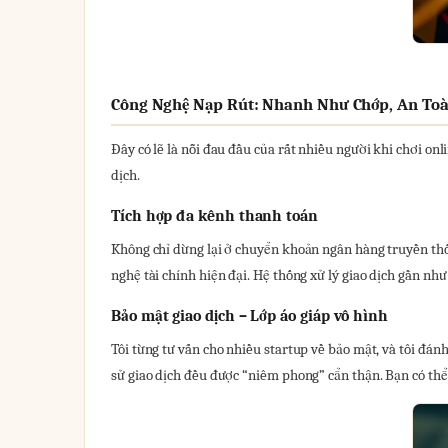
Công Nghệ Nạp Rút: Nhanh Như Chớp, An To
Đây có lẽ là nỗi đau đầu của rất nhiều người khi chơi onl
dịch.
Tích hợp đa kênh thanh toán
Không chỉ dừng lại ở chuyển khoản ngân hàng truyền thốn
nghệ tài chính hiện đại. Hệ thống xử lý giao dịch gần như 
Bảo mật giao dịch – Lớp áo giáp vô hình
Tôi từng tư vấn cho nhiều startup về bảo mật, và tôi đán
sử giao dịch đều được “niêm phong” cẩn thận. Bạn có thể 