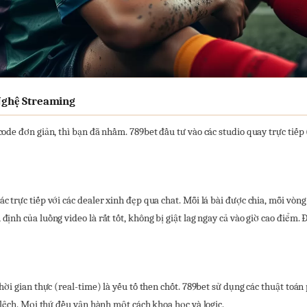
 Nghệ Streaming
code đơn giản, thì bạn đã nhầm. 789bet đầu tư vào các studio quay trực tiếp
c trực tiếp với các dealer xinh đẹp qua chat. Mỗi lá bài được chia, mỗi vòn
ịnh của luồng video là rất tốt, không bị giật lag ngay cả vào giờ cao điểm.
thời gian thực (real-time) là yếu tố then chốt. 789bet sử dụng các thuật toá
i lệch. Mọi thứ đều vận hành một cách khoa học và logic.