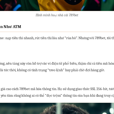
Hình minh hoạ: nhà cái 789bet
àn Như ATM
ine: nạp tiền thì nhanh, rút tiền thì lâu như “rùa bò”. Nhưng với 789bet, tôi
g, nền tảng này còn hỗ trợ các ví điện tử phổ biến, thậm chí cả tiền mã hóa
là tức thời, không có tình trạng “treo lệnh” hay phải chờ đợi hàng giờ.
h giá cao cách 789bet mã hóa thông tin. Họ sử dụng giao thức SSL 256-bit, tư
yên tâm rằng không ai có thể “đọc trộm” thông tin của bạn khi đang truy cậ