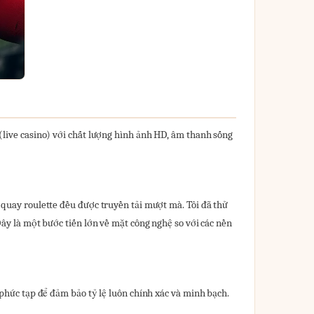
 (live casino) với chất lượng hình ảnh HD, âm thanh sống
g quay roulette đều được truyền tải mượt mà. Tôi đã thử
 Đây là một bước tiến lớn về mặt công nghệ so với các nền
n phức tạp để đảm bảo tỷ lệ luôn chính xác và minh bạch.