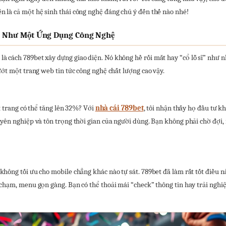
n là cả một hệ sinh thái công nghệ đáng chú ý đến thế nào nhé!
t” Như Một Ứng Dụng Công Nghệ
à cách 789bet xây dựng giao diện. Nó không hề rối mắt hay “cổ lỗ sĩ” như 
lướt một trang web tin tức công nghệ chất lượng cao vậy.
át trang có thể tăng lên 32%? Với
nhà cái 789bet
, tôi nhận thấy họ đầu tư 
uyên nghiệp và tôn trọng thời gian của người dùng. Bạn không phải chờ đợi, 
không tối ưu cho mobile chẳng khác nào tự sát. 789bet đã làm rất tốt điều 
ễ chạm, menu gọn gàng. Bạn có thể thoải mái “check” thông tin hay trải nghi