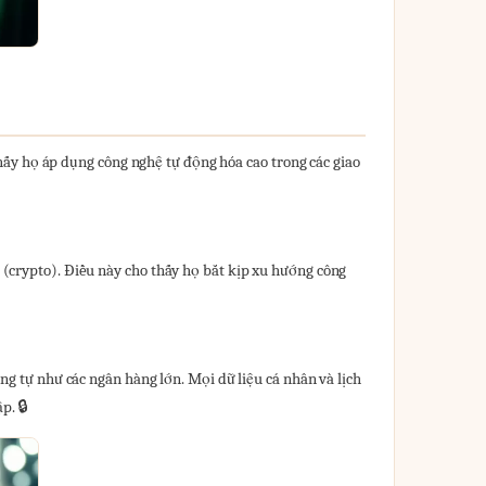
 thấy họ áp dụng công nghệ tự động hóa cao trong các giao
 (crypto). Điều này cho thấy họ bắt kịp xu hướng công
ơng tự như các ngân hàng lớn. Mọi dữ liệu cá nhân và lịch
p. 🔒