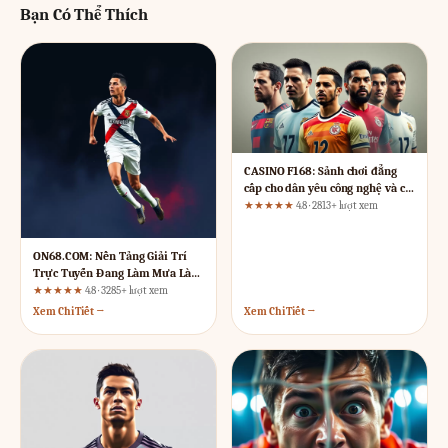
Bạn Có Thể Thích
CASINO F168: Sảnh chơi đẳng
cấp cho dân yêu công nghệ và cá
cược
★★★★★
4.8 · 2813+ lượt xem
ON68.COM: Nền Tảng Giải Trí
Trực Tuyến Đang Làm Mưa Làm
Gió
★★★★★
4.8 · 3285+ lượt xem
Xem Chi Tiết →
Xem Chi Tiết →