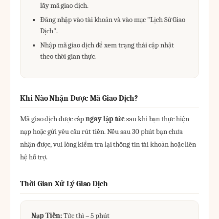
lấy mã giao dịch.
Đăng nhập vào tài khoản và vào mục "Lịch Sử Giao
Dịch".
Nhập mã giao dịch để xem trạng thái cập nhật
theo thời gian thực.
Khi Nào Nhận Được Mã Giao Dịch?
Mã giao dịch được cấp
ngay lập tức
sau khi bạn thực hiện
nạp hoặc gửi yêu cầu rút tiền. Nếu sau 30 phút bạn chưa
nhận được, vui lòng kiểm tra lại thông tin tài khoản hoặc liên
hệ hỗ trợ.
Thời Gian Xử Lý Giao Dịch
Nạp Tiền:
Tức thì – 5 phút