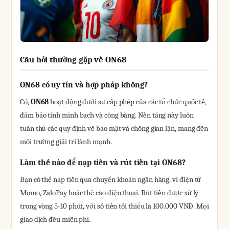
Câu hỏi thường gặp về
ON68
ON68
có uy tín và hợp pháp không?
Có,
ON68
hoạt động dưới sự cấp phép của các tổ chức quốc tế,
đảm bảo tính minh bạch và công bằng. Nền tảng này luôn
tuân thủ các quy định về bảo mật và chống gian lận, mang đến
môi trường giải trí lành mạnh.
Làm thế nào để nạp tiền và rút tiền tại
ON68
?
Bạn có thể nạp tiền qua chuyển khoản ngân hàng, ví điện tử
Momo, ZaloPay hoặc thẻ cào điện thoại. Rút tiền được xử lý
trong vòng 5-10 phút, với số tiền tối thiểu là 100.000 VNĐ. Mọi
giao dịch đều miễn phí.