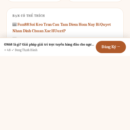
You Should Verify Yourself
★★★★★
4.8 · 2904+ lượt xem
★★★★★
4.8 · 1960+ lượt xem
Xem Chi Tiết →
Xem Chi Tiết →
BẠN CÓ THỂ THÍCH
🎰
Fun88 Soi Keo Tran Cau Tam Diem Hom Nay Bi Quyet
ON68 là gì? Giải pháp giải trí trực tuyến hàng đầu cho người Việt
Nhan Dinh Chuan Xac HUuztP
Đăng Ký →
⭐ 4.8 · ✓ Đang Thịnh Hành
🎰
111lj Phan Tich Co Hoi Chien Thang Cua Tung Doi Bong
Goc Nhin Thuc Chien Tu Dan Choi Lau Nam DxZ4Db
🎰
U888 Huong Dan Ca Cuoc Bong Da Cho Nguoi Moi Bat
Dau Tu Con So 0 Dfncdk
🎰
Qh88 Nhan Dinh Bayern Munich Chuan Chuyen Gia Kinh
Nghiem Thuc Chien Tu Dan Cuoc FQeiFN
🎰
789BET Đặt Kèo Bóng Đá Trên Mọi Thiết Bị – Trải
Nghiệm Mượt Mà, Cược Đâu Thắng Đó
🎰
Mu88 Casino Dong Hanh Cung Nhung Trai Nghiem Giai
Tri Hien Dai DNNxE9
🎰
75bd Bet Smarter On Football With 75bd P29DAS