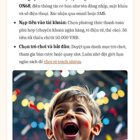
ON68
, điền thông tin cơ bản như tên đăng nhập, mật khẩu
và số điện thoại. Xác nhận qua email hoặc SMS.
Nạp tiền vào tài khoản:
Chọn phương thức thanh toán
phù hợp (chuyển khoản ngân hàng, ví điện tử, thẻ cào). Số
tiền tối thiểu chỉ từ 50.000 VNĐ.
Chọn trò chơi và bắt đầu:
Duyệt qua danh mục trò chơi,
tham gia bàn cược hoặc quay slot. Luôn nhớ đặt giới hạn
ngân sách để
chơi có trách nhiệm
.