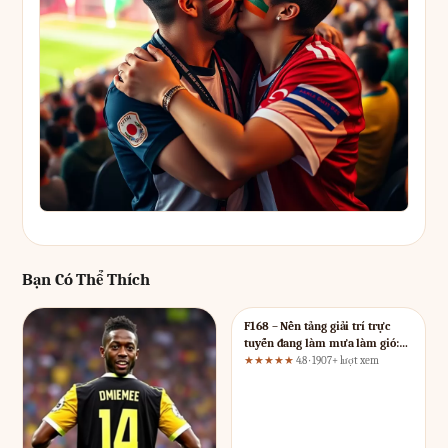
Bạn Có Thể Thích