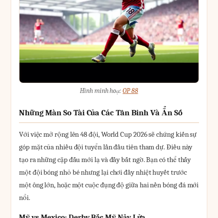
Hình minh hoạ:
OP 88
Những Màn So Tài Của Các Tân Binh Và Ẩn Số
Với việc mở rộng lên 48 đội, World Cup 2026 sẽ chứng kiến sự
góp mặt của nhiều đội tuyển lần đầu tiên tham dự. Điều này
tạo ra những cặp đấu mới lạ và đầy bất ngờ. Bạn có thể thấy
một đội bóng nhỏ bé nhưng lại chơi đầy nhiệt huyết trước
một ông lớn, hoặc một cuộc đụng độ giữa hai nền bóng đá mới
nổi.
Mỹ vs Mexico: Derby Bắc Mỹ Nảy Lửa