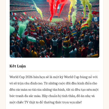
Kết Luận
World Cup 2026 hứa hẹn sẽ là một kỳ World Cup bùng nổ với
vô số trận cầu đỉnh cao. Từ những cuộc đối đầu kinh điển cho
đến các màn so tài của những tân binh, tất cả đều tạo nên một
bức tranh đa sắc màu. Hãy chuẩn bị tinh thần, đồ ăn nhẹ và
một chiếc TV thật to để thưởng thức trọn vẹn nhé!