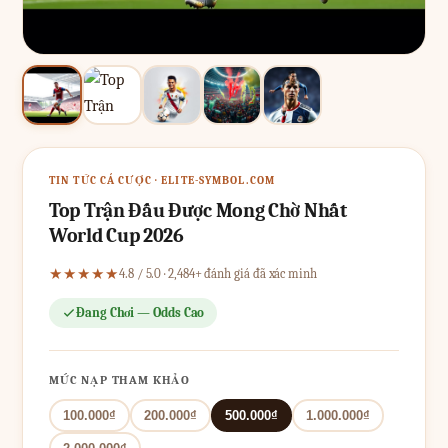
TIN TỨC CÁ CƯỢC · ELITE-SYMBOL.COM
Top Trận Đấu Được Mong Chờ Nhất
World Cup 2026
★★★★★
4.8 / 5.0 · 2,484+ đánh giá đã xác minh
Đang Chơi — Odds Cao
MỨC NẠP THAM KHẢO
100.000₫
200.000₫
500.000₫
1.000.000₫