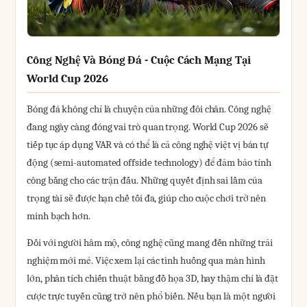
Công Nghệ Và Bóng Đá - Cuộc Cách Mạng Tại
World Cup 2026
Bóng đá không chỉ là chuyện của những đôi chân. Công nghệ
đang ngày càng đóng vai trò quan trọng. World Cup 2026 sẽ
tiếp tục áp dụng VAR và có thể là cả công nghệ việt vị bán tự
động (semi-automated offside technology) để đảm bảo tính
công bằng cho các trận đấu. Những quyết định sai lầm của
trọng tài sẽ được hạn chế tối đa, giúp cho cuộc chơi trở nên
minh bạch hơn.
Đối với người hâm mộ, công nghệ cũng mang đến những trải
nghiệm mới mẻ. Việc xem lại các tình huống qua màn hình
lớn, phân tích chiến thuật bằng đồ họa 3D, hay thậm chí là đặt
cược trực tuyến cũng trở nên phổ biến. Nếu bạn là một người