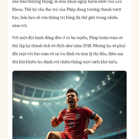
săn bàn thượng thặng, là mũi nhọn nguy hiểm nhất của Les
Bleus. Thế hệ cầu thủ trẻ của Pháp đang trưởng thành vượt
bậc, hứa hẹn sẽ còn thống trị bóng đá thế giới trong nhiều
năm tới.
Với một đội hình đồng đều ở cả ba tuyến, Pháp hoàn toàn có
thể lặp lại thành tích vô địch như năm 2018. Nhưng họ sẽ phải
đối mặt với bài toán về sự ổn định và tâm lý thi đấu, điều mà
đôi khi khiến họ đánh rơi chiến thắng một cách khó hiểu.