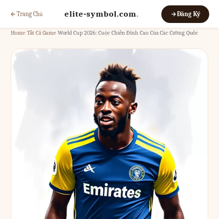
elite-symbol.com
.
Trang Chủ
Đăng Ký
Home
›
Tất Cả Game
›
World Cup 2026: Cuộc Chiến Đỉnh Cao Của Các Cường Quốc