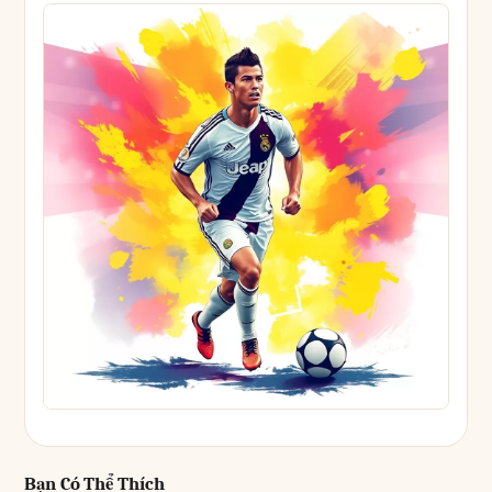
Bạn Có Thể Thích