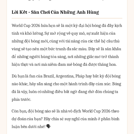
Lời Kết - Sân Chơi Của Những Anh Hùng
World Cup 2026 hứa hẹn sẽ là một kỳ đại hội bóng đá đầy kịch
tính và khó lường. Sự mở rộng về quy mô, sự xuất hiện của
những đội bóng mới, cùng với tài năng của các thế hệ cầu thủ
vàng sẽ tạo nên một bức tranh đa sắc màu. Đây sẽ là sân khấu
để những người hùng tỏa sáng, nơi những giấc mơ trở thành
hiện thực và nơi mà niềm đam mê bóng đá được thăng hoa.
Dù bạn là fan của Brazil, Argentina, Pháp hay bất kỳ đội bóng
nào khác, hãy sẵn sàng cho một hành trình đầy cảm xúc. Bóng
đá là vậy, luôn có những điều bất ngờ đang chờ đón chúng ta
phía trước.
Còn bạn, đội bóng nào sẽ là nhà vô địch World Cup 2026 theo
dự đoán của bạn? Hãy chia sẻ suy nghĩ của mình ở phần bình
luận bên dưới nhé! 🗣️