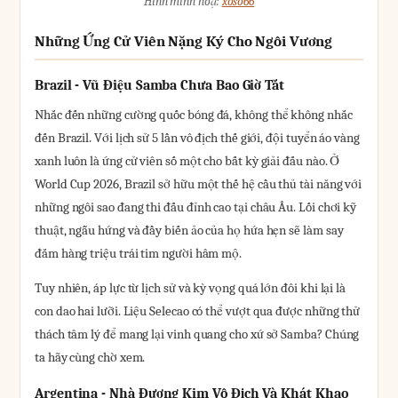
Hình minh hoạ:
xoso66
Những Ứng Cử Viên Nặng Ký Cho Ngôi Vương
Brazil - Vũ Điệu Samba Chưa Bao Giờ Tắt
Nhắc đến những cường quốc bóng đá, không thể không nhắc
đến Brazil. Với lịch sử 5 lần vô địch thế giới, đội tuyển áo vàng
xanh luôn là ứng cử viên số một cho bất kỳ giải đấu nào. Ở
World Cup 2026, Brazil sở hữu một thế hệ cầu thủ tài năng với
những ngôi sao đang thi đấu đỉnh cao tại châu Âu. Lối chơi kỹ
thuật, ngẫu hứng và đầy biến ảo của họ hứa hẹn sẽ làm say
đắm hàng triệu trái tim người hâm mộ.
Tuy nhiên, áp lực từ lịch sử và kỳ vọng quá lớn đôi khi lại là
con dao hai lưỡi. Liệu Selecao có thể vượt qua được những thử
thách tâm lý để mang lại vinh quang cho xứ sở Samba? Chúng
ta hãy cùng chờ xem.
Argentina - Nhà Đương Kim Vô Địch Và Khát Khao