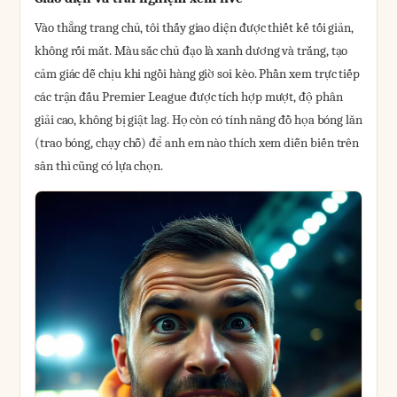
Vào thẳng trang chủ, tôi thấy giao diện được thiết kế tối giản,
không rối mắt. Màu sắc chủ đạo là xanh dương và trắng, tạo
cảm giác dễ chịu khi ngồi hàng giờ soi kèo. Phần xem trực tiếp
các trận đấu Premier League được tích hợp mượt, độ phân
giải cao, không bị giật lag. Họ còn có tính năng đồ họa bóng lăn
(trao bóng, chạy chỗ) để anh em nào thích xem diễn biến trên
sân thì cũng có lựa chọn.