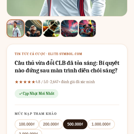
TIN TỨC CÁ CƯỢC · ELITE-SYMBOL.COM
Cầu thủ vừa đổi CLB đã tỏa sáng: Bí quyết
nào đứng sau màn trình diễn chói sáng?
★★★★★
4.8 / 5.0 · 2,647+ đánh giá đã xác minh
Cập Nhật Mới Nhất
MỨC NẠP THAM KHẢO
100.000₫
200.000₫
500.000₫
1.000.000₫