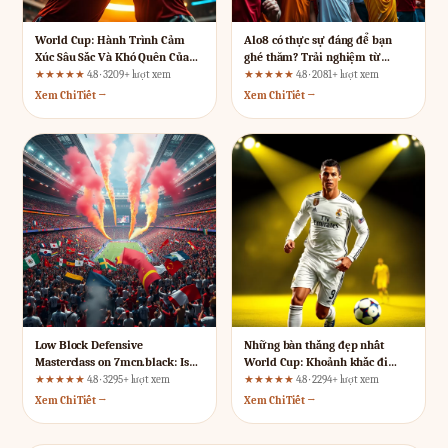
World Cup: Hành Trình Cảm
Alo8 có thực sự đáng để bạn
Xúc Sâu Sắc Và Khó Quên Của
ghé thăm? Trải nghiệm từ
Hàng Tỷ Người
người trong cuộc
★★★★★
4.8 · 3209+ lượt xem
★★★★★
4.8 · 2081+ lượt xem
Xem Chi Tiết →
Xem Chi Tiết →
Low Block Defensive
Những bàn thắng đẹp nhất
Masterclass on 7mcn.black: Is
World Cup: Khoảnh khắc đi
Defensive Football Truly Dead?
cùng năm tháng
★★★★★
4.8 · 3295+ lượt xem
★★★★★
4.8 · 2294+ lượt xem
A UX Journey Review
Xem Chi Tiết →
Xem Chi Tiết →