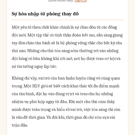
Hình minh hoạ:
OKFUN
Sự hòa nhập từ phòng thay đồ
Một yếu tố then chốt khác chính là sự chào đón từ các đồng
đội mới. Một tập thể có tinh thần đoàn kết cao, sẵn sàng giang
tay đón chào tân binh sẽ là bệ phóng vững chắc cho bất kỳ cầu
thủ nào. Những cầu thủ tỏa sáng sớm thường rơi vào những
đội bóng có bầu không khí cởi mở, nơi họ được trao cơ hội và
sự tin tưởng ngay lập tức.
Không chỉ vậy, vai trò của ban huấn luyện cũng vô cùng quan
trọng. Một HLV giỏi sẽ biết cách khai thác tối đa điểm mạnh
của tân binh, đặt họ vào đúng vị trí và trao cho họ những
nhiệm vụ phù hợp ngay từ đầu. Khi một cầu thủ cảm thấy
mình được trân trọng và hiểu rõ vai trò, việc tỏa sáng chỉ còn
là vấn đề thời gian. Và đôi khi, thời gian đó chỉ vỏn vẹn vài
trận đấu.