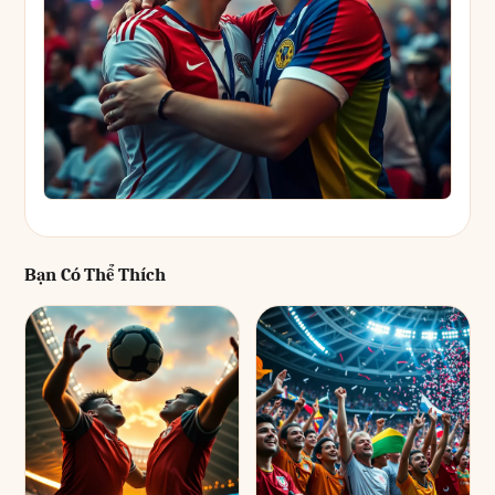
Bạn Có Thể Thích