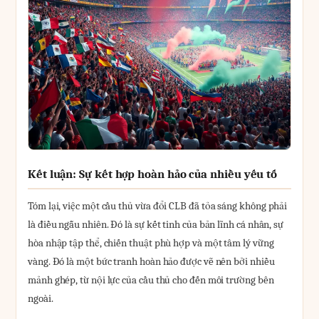
Kết luận: Sự kết hợp hoàn hảo của nhiều yếu tố
Tóm lại, việc một cầu thủ vừa đổi CLB đã tỏa sáng không phải
là điều ngẫu nhiên. Đó là sự kết tinh của bản lĩnh cá nhân, sự
hòa nhập tập thể, chiến thuật phù hợp và một tâm lý vững
vàng. Đó là một bức tranh hoàn hảo được vẽ nên bởi nhiều
mảnh ghép, từ nội lực của cầu thủ cho đến môi trường bên
ngoài.