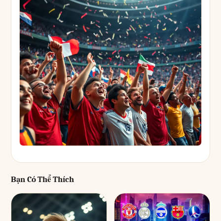
Bạn Có Thể Thích