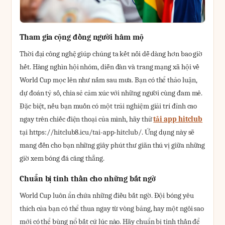
Tham gia cộng đồng người hâm mộ
Thời đại công nghệ giúp chúng ta kết nối dễ dàng hơn bao giờ
hết. Hàng nghìn hội nhóm, diễn đàn và trang mạng xã hội về
World Cup mọc lên như nấm sau mưa. Bạn có thể thảo luận,
dự đoán tỷ số, chia sẻ cảm xúc với những người cùng đam mê.
Đặc biệt, nếu bạn muốn có một trải nghiệm giải trí đỉnh cao
ngay trên chiếc điện thoại của mình, hãy thử
tải app hitclub
tại https://hitclub8.icu/tai-app-hitclub/. Ứng dụng này sẽ
mang đến cho bạn những giây phút thư giãn thú vị giữa những
giờ xem bóng đá căng thẳng.
Chuẩn bị tinh thần cho những bất ngờ
World Cup luôn ẩn chứa những điều bất ngờ. Đội bóng yêu
thích của bạn có thể thua ngay từ vòng bảng, hay một ngôi sao
mới có thể bùng nổ bất cứ lúc nào. Hãy chuẩn bị tinh thần để