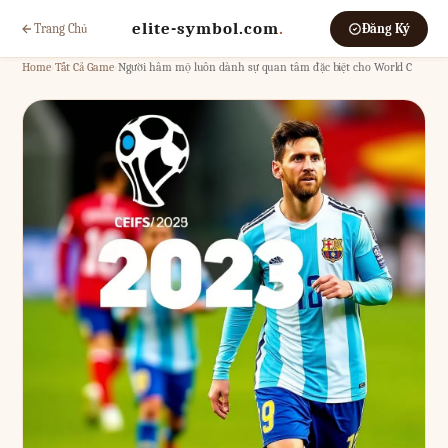
elite-symbol.com
.
Trang Chủ
Đăng Ký
Home
›
Tất Cả Game
›
Người hâm mộ luôn dành sự quan tâm đặc biệt cho World C