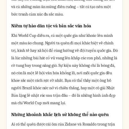
và cả những màn ăn mừng điên cuồng – tất cả tạo nên một
bức tranh cảm xúc đa sắc màu.
Niềm tự hào dân tộc và bản sắc văn hóa
Khi World Cup diễn ra, cả một quốc gia như khoác lên mình
một màu áo chung. Người ta quên đi mọi khác biệt về chính
trị, kinh tế hay xã hội để cùng hướng về đội tuyển quốc gia. Đó
là lúc những bài hát cổ vũ vang lên khắp các con phố, những lá
cờ tung bay trong nắng gió. Sự kiện này không chỉ là bóng đá,
nó còn là một lễ hội văn hóa khổng lồ, nơi mỗi quốc gia đều
khoe sắc một cách rực rỡ nhất. Bạn có thể thấy một ông bố
người Brazil khóc nức nở vì chiến thắng, hay một cô gái Nhật
Bản lặng lẽ nhặt rác sau trận đấu – đó là những hình ảnh đẹp
mà chỉ World Cup mới mang lại.
Những khoảnh khắc lịch sử không thể nào quên
Ai có thể quên được cái ôm của Zidane và Ronaldo trong trận