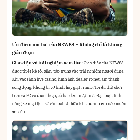
Ưu điểm nổi bật của NEW88 – Không chỉ là không
gián đoạn
Giao diện và trải nghiệm xem live:
Giao diện của NEW88
được thiết kế tối giản, tập trung vào trải nghiệm người dùng.
Khi vào sảnh live casino, hình ảnh dealer rõ nét, âm thanh
sống động, không bị vỡ hình hay giật frame. Tôi đã thử chơi
trên cả PC và điện thoại, cả hai đều mượt mà. Đặc biệt, tính
năng xem lại lịch sử ván bài rất hữu ích cho anh em nào muốn
soi cầu.