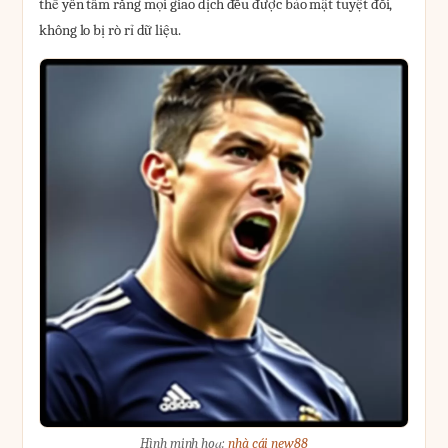
thể yên tâm rằng mọi giao dịch đều được bảo mật tuyệt đối,
không lo bị rò rỉ dữ liệu.
Hình minh hoạ:
nhà cái new88