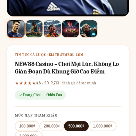
TIN TỨC CÁ CƯỢC · ELITE-SYMBOL.COM
NEW88 Casino – Chơi Mọi Lúc, Không Lo
Gián Đoạn Dù Khung Giờ Cao Điểm
★★★★★
4.8 / 5.0 · 2,713+ đánh giá đã xác minh
Đang Chơi — Odds Cao
MỨC NẠP THAM KHẢO
100.000₫
200.000₫
500.000₫
1.000.000₫