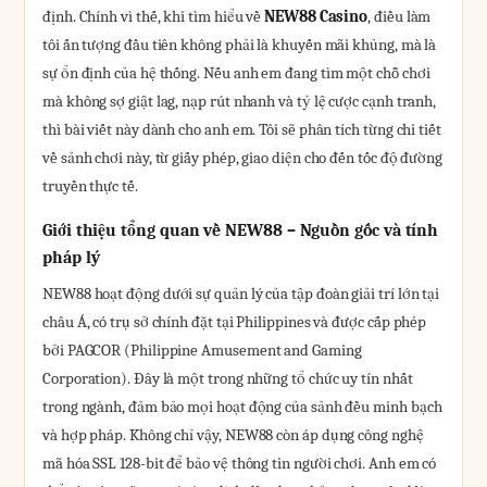
định. Chính vì thế, khi tìm hiểu về
NEW88 Casino
, điều làm
tôi ấn tượng đầu tiên không phải là khuyến mãi khủng, mà là
sự ổn định của hệ thống. Nếu anh em đang tìm một chỗ chơi
mà không sợ giật lag, nạp rút nhanh và tỷ lệ cược cạnh tranh,
thì bài viết này dành cho anh em. Tôi sẽ phân tích từng chi tiết
về sảnh chơi này, từ giấy phép, giao diện cho đến tốc độ đường
truyền thực tế.
Giới thiệu tổng quan về NEW88 – Nguồn gốc và tính
pháp lý
NEW88 hoạt động dưới sự quản lý của tập đoàn giải trí lớn tại
châu Á, có trụ sở chính đặt tại Philippines và được cấp phép
bởi PAGCOR (Philippine Amusement and Gaming
Corporation). Đây là một trong những tổ chức uy tín nhất
trong ngành, đảm bảo mọi hoạt động của sảnh đều minh bạch
và hợp pháp. Không chỉ vậy, NEW88 còn áp dụng công nghệ
mã hóa SSL 128-bit để bảo vệ thông tin người chơi. Anh em có