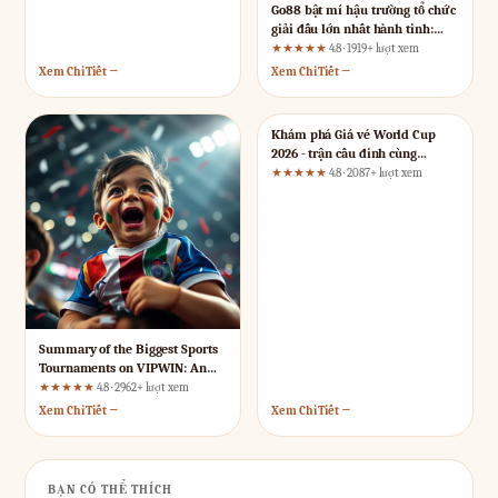
Discover Rewarding Fishing
Go88 bật mí hậu trường tổ chức
Adventures at tot88.shop: A
giải đấu lớn nhất hành tinh:
Risk‑Advisor’s Verification
Phân tích từ góc nhìn người
★★★★★
4.8 · 2054+ lượt xem
★★★★★
4.8 · 1919+ lượt xem
Checklist
dùng
Xem Chi Tiết →
Xem Chi Tiết →
Summary of the Biggest Sports
Khám phá Giá vé World Cup
Tournaments on VIPWIN: An
2026 - trận cầu đinh cùng
Independent Review of
chuyên gia sxj.uk.com
★★★★★
4.8 · 2962+ lượt xem
★★★★★
4.8 · 2087+ lượt xem
Coverage, Value, and Fit
Xem Chi Tiết →
Xem Chi Tiết →
BẠN CÓ THỂ THÍCH