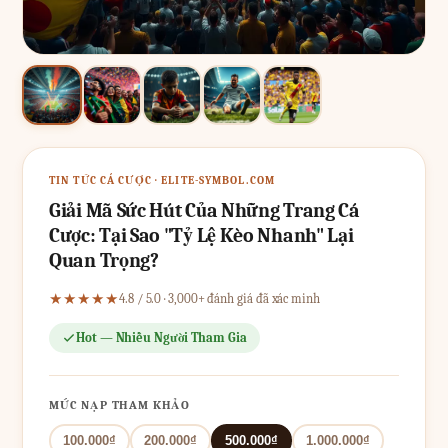
TIN TỨC CÁ CƯỢC · ELITE-SYMBOL.COM
Giải Mã Sức Hút Của Những Trang Cá
Cược: Tại Sao "Tỷ Lệ Kèo Nhanh" Lại
Quan Trọng?
★★★★★
4.8 / 5.0 · 3,000+ đánh giá đã xác minh
Hot — Nhiều Người Tham Gia
MỨC NẠP THAM KHẢO
100.000₫
200.000₫
500.000₫
1.000.000₫