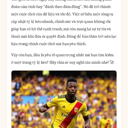
đoán cảm tính hay "đánh theo đám đông". Nó đã trở thành
một cuộc chơi của dữ liệu và tốc độ. Việc sở hữu một công cụ
cập nhật tỷ lệ kèo nhanh, chính xác và trực quan không chỉ
giúp bạn có lợi thế cạnh tranh, mà còn mang lại sự tự tin và
thoải mái khi đưa ra quyết định. Đừng để bản thân trở nên lạc
hậu trong chính cuộc chơi mà bạn yêu thích.
Vậy còn bạn, đâu là yếu tố quan trọng nhất mà bạn tìm kiếm
ở một trang tỷ lệ kèo? Hãy chia sẻ suy nghĩ của mình nhé! 🚀