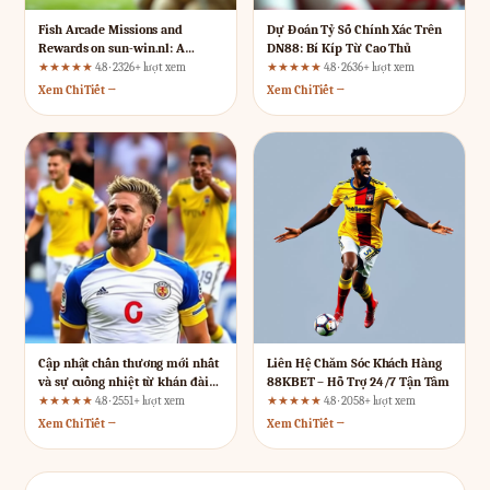
Fish Arcade Missions and
Dự Đoán Tỷ Số Chính Xác Trên
Rewards on sun-win.nl: A
DN88: Bí Kíp Từ Cao Thủ
Comprehensive User Journey
★★★★★
4.8 · 2326+ lượt xem
★★★★★
4.8 · 2636+ lượt xem
Review
Xem Chi Tiết →
Xem Chi Tiết →
Cập nhật chấn thương mới nhất
Liên Hệ Chăm Sóc Khách Hàng
và sự cuồng nhiệt từ khán đài
88KBET – Hỗ Trợ 24/7 Tận Tâm
Mỹ, Canada, Mexico -
★★★★★
4.8 · 2551+ lượt xem
★★★★★
4.8 · 2058+ lượt xem
Cadobongda1.com.co nhận định
Xem Chi Tiết →
Xem Chi Tiết →
chính xác