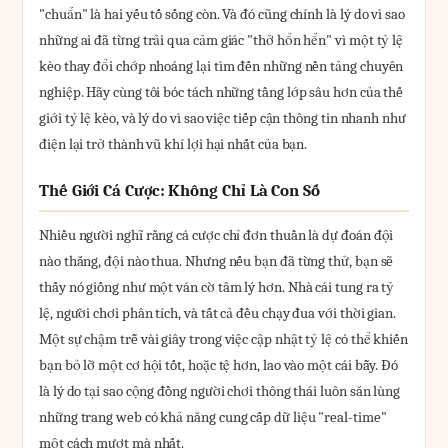
"chuẩn" là hai yếu tố sống còn. Và đó cũng chính là lý do vì sao
những ai đã từng trải qua cảm giác "thở hổn hển" vì một tỷ lệ
kèo thay đổi chớp nhoáng lại tìm đến những nền tảng chuyên
nghiệp. Hãy cùng tôi bóc tách những tầng lớp sâu hơn của thế
giới tỷ lệ kèo, và lý do vì sao việc tiếp cận thông tin nhanh như
điện lại trở thành vũ khí lợi hại nhất của bạn.
Thế Giới Cá Cược: Không Chỉ Là Con Số
Nhiều người nghĩ rằng cá cược chỉ đơn thuần là dự đoán đội
nào thắng, đội nào thua. Nhưng nếu bạn đã từng thử, bạn sẽ
thấy nó giống như một ván cờ tâm lý hơn. Nhà cái tung ra tỷ
lệ, người chơi phân tích, và tất cả đều chạy đua với thời gian.
Một sự chậm trễ vài giây trong việc cập nhật tỷ lệ có thể khiến
bạn bỏ lỡ một cơ hội tốt, hoặc tệ hơn, lao vào một cái bẫy. Đó
là lý do tại sao cộng đồng người chơi thông thái luôn săn lùng
những trang web có khả năng cung cấp dữ liệu "real-time"
một cách mượt mà nhất.