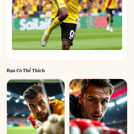
Bạn Có Thể Thích