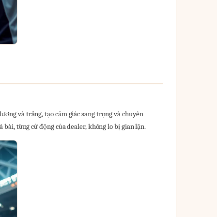
 dương và trắng, tạo cảm giác sang trọng và chuyên
 bài, từng cử động của dealer, không lo bị gian lận.