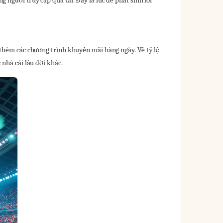
 người truy cập quá tải. Đây là lúc dễ phát sinh lỗi
g thêm các chương trình khuyến mãi hàng ngày. Về tỷ lệ
 nhà cái lâu đời khác.