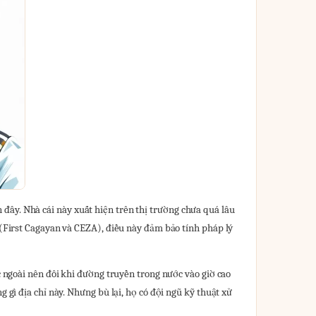
ần đây. Nhà cái này xuất hiện trên thị trường chưa quá lâu
 (First Cagayan và CEZA), điều này đảm bảo tính pháp lý
c ngoài nên đôi khi đường truyền trong nước vào giờ cao
gì địa chỉ này. Nhưng bù lại, họ có đội ngũ kỹ thuật xử