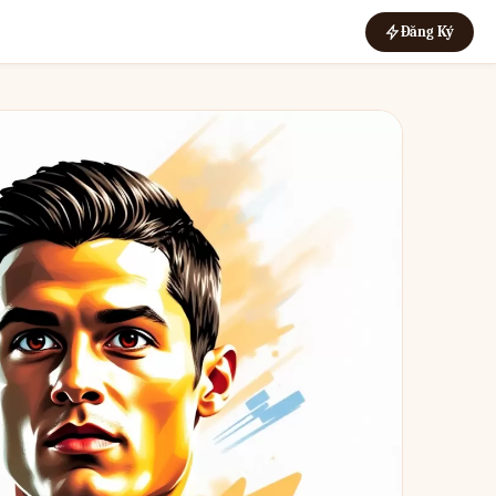
Đăng Ký