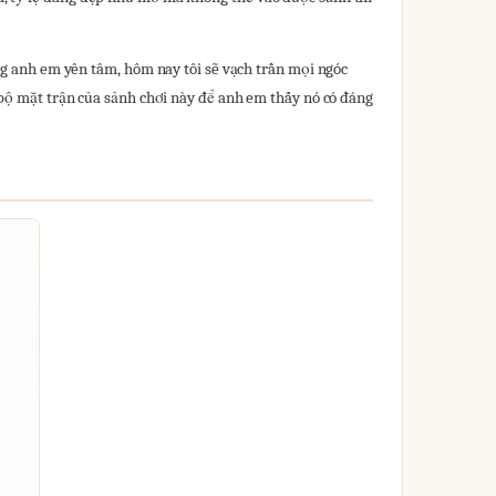
ưng anh em yên tâm, hôm nay tôi sẽ vạch trần mọi ngóc
n bộ mặt trận của sảnh chơi này để anh em thấy nó có đáng