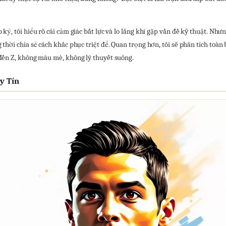
 kỷ, tôi hiểu rõ cái cảm giác bất lực và lo lắng khi gặp vấn đề kỹ thuật. Nh
 thời chia sẻ cách khắc phục triệt để. Quan trọng hơn, tôi sẽ phân tích toà
 đến Z, không màu mè, không lý thuyết suông.
y Tín