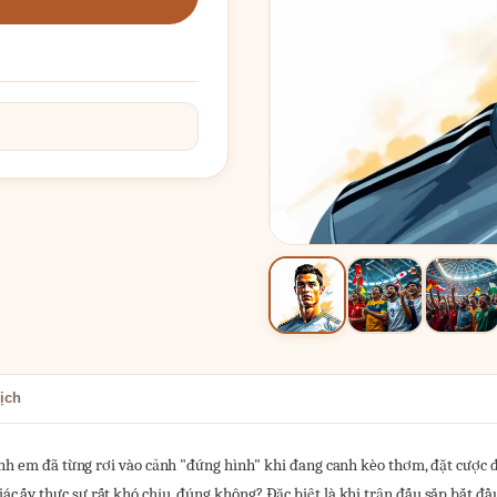
ịch
anh em đã từng rơi vào cảnh "đứng hình" khi đang canh kèo thơm, đặt cược đỏ
c ấy thực sự rất khó chịu, đúng không? Đặc biệt là khi trận đấu sắp bắt đầ