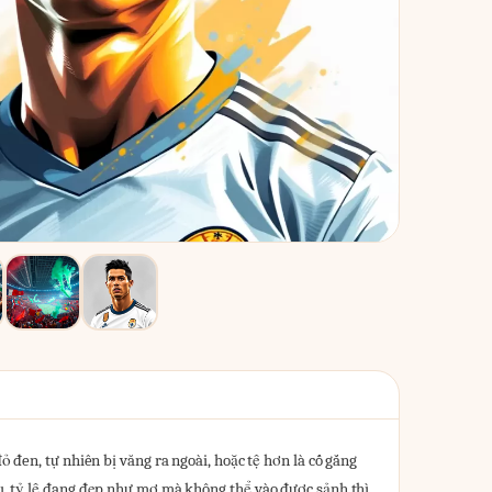
 đen, tự nhiên bị văng ra ngoài, hoặc tệ hơn là cố gắng
u, tỷ lệ đang đẹp như mơ mà không thể vào được sảnh thì