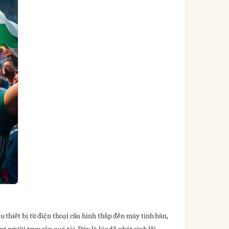
 thiết bị từ điện thoại cấu hình thấp đến máy tính bàn,