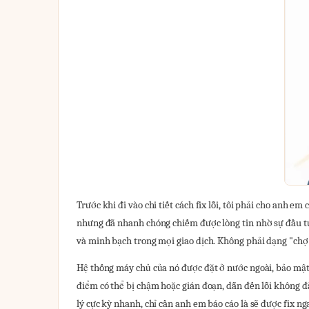
Trước khi đi vào chi tiết cách fix lỗi, tôi phải cho anh 
nhưng đã nhanh chóng chiếm được lòng tin nhờ sự đầu tư 
và minh bạch trong mọi giao dịch. Không phải dạng "chợ 
Hệ thống máy chủ của nó được đặt ở nước ngoài, bảo mật 
điểm có thể bị chậm hoặc gián đoạn, dẫn đến lỗi không đă
lý cực kỳ nhanh, chỉ cần anh em báo cáo là sẽ được fix nga