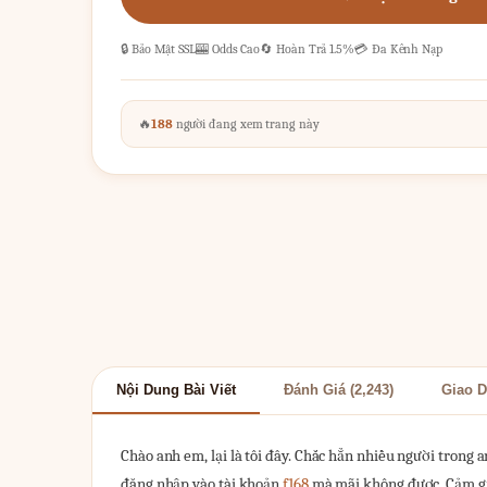
🔒 Bảo Mật SSL
🎰 Odds Cao
🔄 Hoàn Trả 1.5%
💳 Đa Kênh Nạp
🔥
188
người đang xem trang này
Nội Dung Bài Viết
Đánh Giá (2,243)
Giao D
Chào anh em, lại là tôi đây. Chắc hẳn nhiều người trong 
đăng nhập vào tài khoản
f168
mà mãi không được. Cảm giá