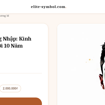
elite-symbol.com
.
 Xương M
g Nhập: Kinh
i 10 Năm
2.000.000₫