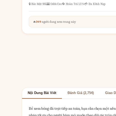
🔒 Bảo Mật SSL
🎰 Odds Cao
🔄 Hoàn Trả 1.5%
💳 Đa Kênh Nạp
🔥
249
người đang xem trang này
Nội Dung Bài Viết
Đánh Giá (2,754)
Giao D
Để xem bóng đá trực tiếp an toàn, bạn cần chọn một nền
pháp tối ưu cho người hâm mộ muốn theo dõi các trận cầu