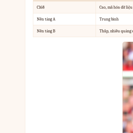
C168
Cao, mã hóa dữ liệu
Nền tảng A
Trung bình
Nền tảng B
Thấp, nhiều quảng 