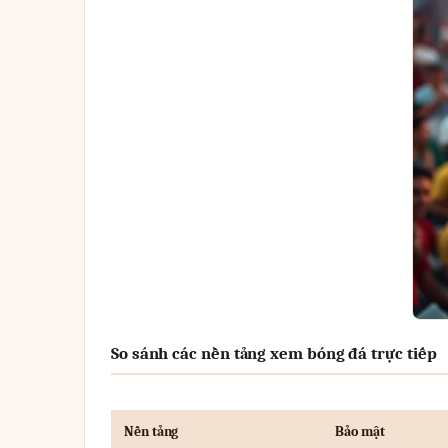
So sánh các nền tảng xem bóng đá trực tiếp
Nền tảng
Bảo mật