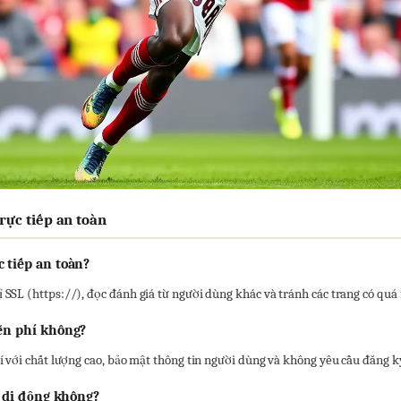
rực tiếp an toàn
 tiếp an toàn?
 SSL (https://), đọc đánh giá từ người dùng khác và tránh các trang có quá
iễn phí không?
í với chất lượng cao, bảo mật thông tin người dùng và không yêu cầu đăng k
i di động không?