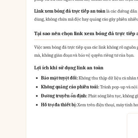
Link xem bóng đá trực tiếp an toàn
là các đường dẫn 
dùng, không chứa mã độc hay quảng cáo gây phiền nhiễu
Tại sao nên chọn link xem bóng đá trực tiếp 
Việc xem bóng đá trực tiếp qua các link không rõ nguồn g
mà, không gián đoạn và bảo vệ quyền riêng tư của bạn.
Lợi ích khi sử dụng link an toàn
Bảo mật tuyệt đối:
Không thu thập dữ liệu cá nhân 
Không quảng cáo phiền toái:
Tránh pop-up và nội 
Đường truyền ổn định:
Phát sóng liên tục, không gi
Hỗ trợ đa thiết bị:
Xem trên điện thoại, máy tính h