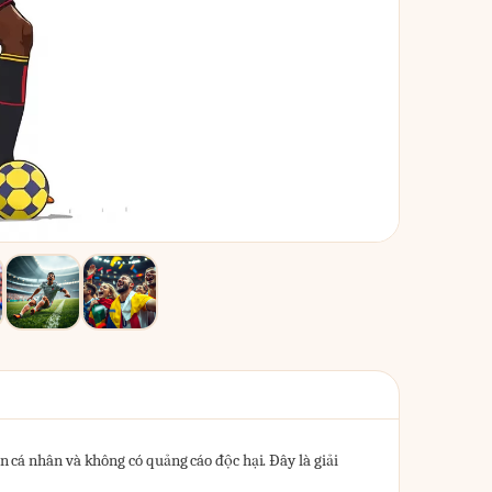
in cá nhân và không có quảng cáo độc hại. Đây là giải