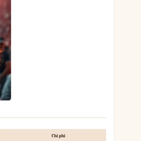
Chi phí