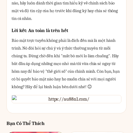
nào, hãy luôn dành thời gian tìm hiểu kỹ về chính sách bảo
mật và độ tin cậy của họ trước khi đăng ký hay chia sẻ thông
tin cá nhân.
Lời kết: An toàn là trên hết
Bảo mật trực tuyến không phải là đích đến mà là một hành
trình. Nó đòi hỏi sự chú ý và ý thức thường xuyên từ mỗi
chúng ta. Đừng chờ đến khi "mất bò mới lo làm chuồng". Hãy
bắt đầu áp dụng những mẹo nhỏ mà tôi vừa chia sẻ ngay từ
hôm nay để bảo vệ "thế giới số" của chính mình. Còn bạn, bạn
có bí quyết bảo mật nào hay ho muốn chia sẻ với mọi người
không? Hãy để lại bình luận bên dưới nhé! 😊
Bạn Có Thể Thích