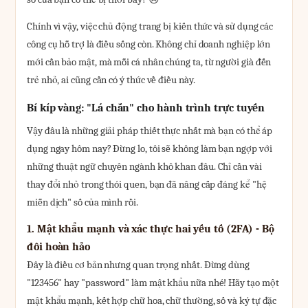
Chính vì vậy, việc chủ động trang bị kiến thức và sử dụng các
công cụ hỗ trợ là điều sống còn. Không chỉ doanh nghiệp lớn
mới cần bảo mật, mà mỗi cá nhân chúng ta, từ người già đến
trẻ nhỏ, ai cũng cần có ý thức về điều này.
Bí kíp vàng: "Lá chắn" cho hành trình trực tuyến
Vậy đâu là những giải pháp thiết thực nhất mà bạn có thể áp
dụng ngay hôm nay? Đừng lo, tôi sẽ không làm bạn ngợp với
những thuật ngữ chuyên ngành khô khan đâu. Chỉ cần vài
thay đổi nhỏ trong thói quen, bạn đã nâng cấp đáng kể "hệ
miễn dịch" số của mình rồi.
1. Mật khẩu mạnh và xác thực hai yếu tố (2FA) - Bộ
đôi hoàn hảo
Đây là điều cơ bản nhưng quan trọng nhất. Đừng dùng
"123456" hay "password" làm mật khẩu nữa nhé! Hãy tạo một
mật khẩu mạnh, kết hợp chữ hoa, chữ thường, số và ký tự đặc