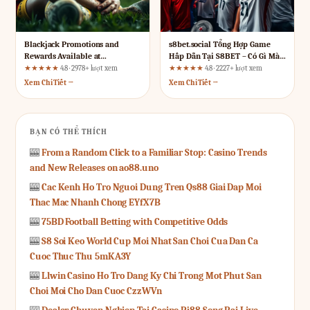
Blackjack Promotions and
s8bet.social Tổng Hợp Game
Rewards Available at
Hấp Dẫn Tại S8BET – Có Gì Mà
sunwin99.co.com: A Clear
Dân Chơi Lâu Năm Cũng Phải
★★★★★
4.8 · 2978+ lượt xem
★★★★★
4.8 · 2227+ lượt xem
Breakdown by Player Type
Gật Đầu?
Xem Chi Tiết →
Xem Chi Tiết →
BẠN CÓ THỂ THÍCH
🎰
From a Random Click to a Familiar Stop: Casino Trends
and New Releases on ao88.uno
🎰
Cac Kenh Ho Tro Nguoi Dung Tren Qs88 Giai Dap Moi
Thac Mac Nhanh Chong EYfX7B
🎰
75BD Football Betting with Competitive Odds
🎰
S8 Soi Keo World Cup Moi Nhat San Choi Cua Dan Ca
Cuoc Thuc Thu 5mKA3Y
🎰
Llwin Casino Ho Tro Dang Ky Chi Trong Mot Phut San
Choi Moi Cho Dan Cuoc CzzWVn