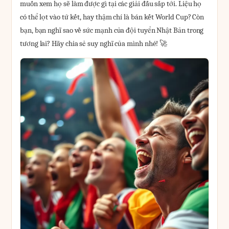
muốn xem họ sẽ làm được gì tại các giải đấu sắp tới. Liệu họ
có thể lọt vào tứ kết, hay thậm chí là bán kết World Cup? Còn
bạn, bạn nghĩ sao về sức mạnh của đội tuyển Nhật Bản trong
tương lai? Hãy chia sẻ suy nghĩ của mình nhé! 🚀