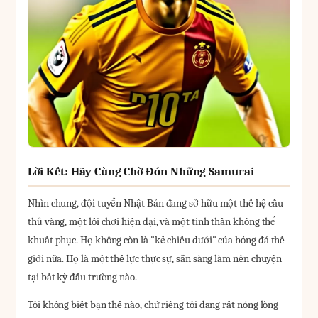
Lời Kết: Hãy Cùng Chờ Đón Những Samurai
Nhìn chung, đội tuyển Nhật Bản đang sở hữu một thế hệ cầu
thủ vàng, một lối chơi hiện đại, và một tinh thần không thể
khuất phục. Họ không còn là "kẻ chiếu dưới" của bóng đá thế
giới nữa. Họ là một thế lực thực sự, sẵn sàng làm nên chuyện
tại bất kỳ đấu trường nào.
Tôi không biết bạn thế nào, chứ riêng tôi đang rất nóng lòng