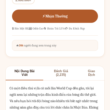
2.000.000₫
⚡ Nhận Thưởng
🔒 Bảo Mật SSL
🎰 Odds Cao
🔄 Hoàn Trả 1.5%
💳 Đa Kênh Nạp
🔥
206
người đang xem trang này
Nội Dung Bài
Đánh Giá
Giao
Viết
(2,235)
Dịch
Có một điều thú vị là cứ mỗi lần World Cup đến gần, tôi lại
ngồi xem lại những trận đấu kinh điển của bóng đá thế giới.
Và nếu bạn hỏi tôi đội bóng nào khiến tôi bất ngờ nhất trong
những năm gần đây, câu trả lời chắc chắn là Nhật Bản. Không