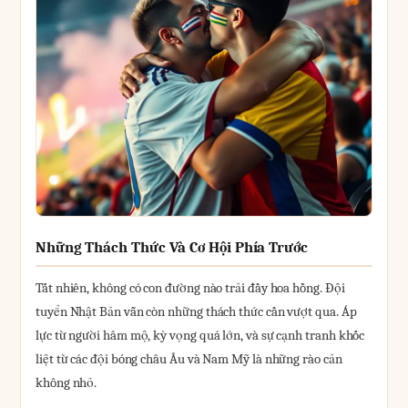
Những Thách Thức Và Cơ Hội Phía Trước
Tất nhiên, không có con đường nào trải đầy hoa hồng. Đội
tuyển Nhật Bản vẫn còn những thách thức cần vượt qua. Áp
lực từ người hâm mộ, kỳ vọng quá lớn, và sự cạnh tranh khốc
liệt từ các đội bóng châu Âu và Nam Mỹ là những rào cản
không nhỏ.