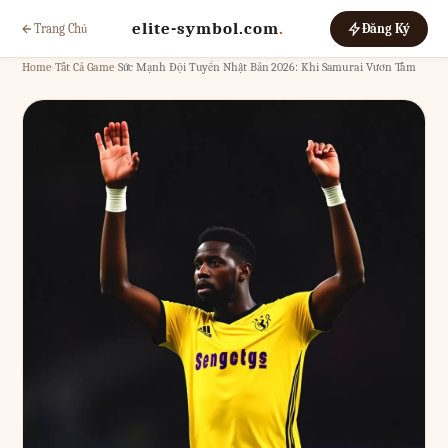
elite-symbol.com
.
Trang Chủ
Đăng Ký
Home
›
Tất Cả Game
›
Sức Mạnh Đội Tuyển Nhật Bản 2026: Khi Samurai Vươn Tầm