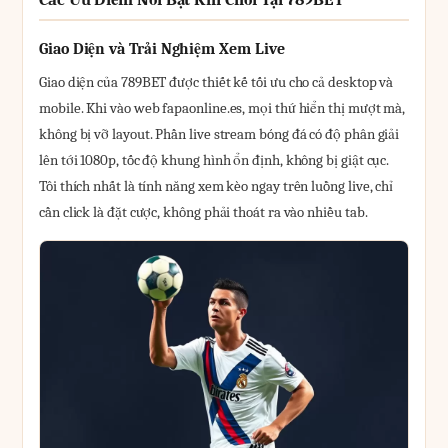
Giao Diện và Trải Nghiệm Xem Live
Giao diện của 789BET được thiết kế tối ưu cho cả desktop và
mobile. Khi vào web fapaonline.es, mọi thứ hiển thị mượt mà,
không bị vỡ layout. Phần live stream bóng đá có độ phân giải
lên tới 1080p, tốc độ khung hình ổn định, không bị giật cục.
Tôi thích nhất là tính năng xem kèo ngay trên luồng live, chỉ
cần click là đặt cược, không phải thoát ra vào nhiều tab.