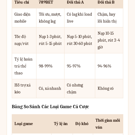
Tiêu chí
789BET
Đối thủ A
Đối thủ B
Giao diện
Tối ưu, mượt,
Có lag khi load
Chậm, hay
mobile
không lag
live
lỗi hiển thị
Nạp 10-15
Tốc độ
Nạp 1-3 phút,
Nạp 5-10 phút,
phút, rút 2-4
nạp/rút
rút 5-15 phút
rút 30-60 phút
giờ
Tỷ lệ hoàn
trả thể
98-99%
95-97%
94-96%
thao
Hỗ trợ xả
Có nhưng
Có, xả nhanh
Không có
kèo
chậm
Bảng So Sánh Các Loại Game Cá Cược
Thời gian mỗi
Loại game
Tỷ lệ ăn
Độ khó
ván