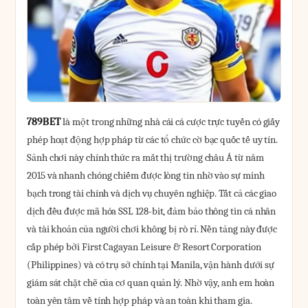
789BET
là một trong những nhà cái cá cược trực tuyến có giấy
phép hoạt động hợp pháp từ các tổ chức cờ bạc quốc tế uy tín.
Sảnh chơi này chính thức ra mắt thị trường châu Á từ năm
2015 và nhanh chóng chiếm được lòng tin nhờ vào sự minh
bạch trong tài chính và dịch vụ chuyên nghiệp. Tất cả các giao
dịch đều được mã hóa SSL 128-bit, đảm bảo thông tin cá nhân
và tài khoản của người chơi không bị rò rỉ. Nền tảng này được
cấp phép bởi First Cagayan Leisure & Resort Corporation
(Philippines) và có trụ sở chính tại Manila, vận hành dưới sự
giám sát chặt chẽ của cơ quan quản lý. Nhờ vậy, anh em hoàn
toàn yên tâm về tính hợp pháp và an toàn khi tham gia.