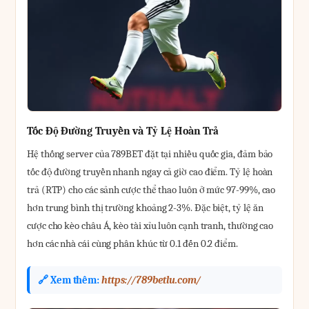
Tốc Độ Đường Truyền và Tỷ Lệ Hoàn Trả
Hệ thống server của 789BET đặt tại nhiều quốc gia, đảm bảo
tốc độ đường truyền nhanh ngay cả giờ cao điểm. Tỷ lệ hoàn
trả (RTP) cho các sảnh cược thể thao luôn ở mức 97-99%, cao
hơn trung bình thị trường khoảng 2-3%. Đặc biệt, tỷ lệ ăn
cược cho kèo châu Á, kèo tài xỉu luôn cạnh tranh, thường cao
hơn các nhà cái cùng phân khúc từ 0.1 đến 0.2 điểm.
🔗 Xem thêm:
https://789betlu.com/