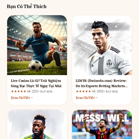
Bạn Có Thể Thích
Live Casino Là Gì? Trải Nghiệm
LLWIN (llwinedu.com) Review:
Sòng Bạc Thực Tế Ngay Tại Nhà
Do Its Esports Betting Markets
Match the Hype?
★★★★★
4.8 · 2231+ lượt xem
★★★★★
4.8 · 3302+ lượt xem
Xem Chi Tiết →
Xem Chi Tiết →