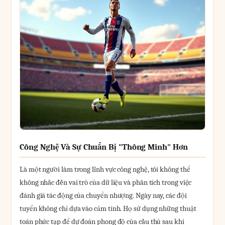
Công Nghệ Và Sự Chuẩn Bị "Thông Minh" Hơn
Là một người làm trong lĩnh vực công nghệ, tôi không thể
không nhắc đến vai trò của dữ liệu và phân tích trong việc
đánh giá tác động của chuyển nhượng. Ngày nay, các đội
tuyển không chỉ dựa vào cảm tính. Họ sử dụng những thuật
toán phức tạp để dự đoán phong độ của cầu thủ sau khi