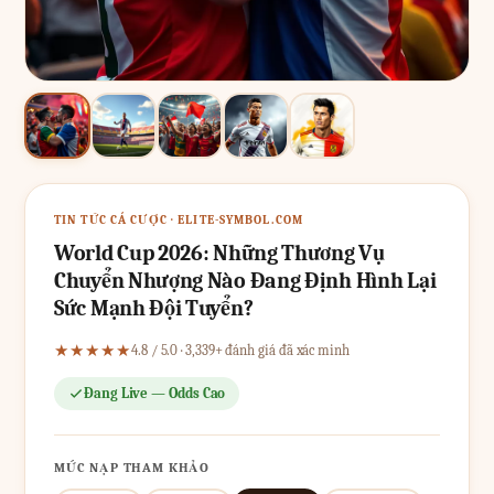
TIN TỨC CÁ CƯỢC · ELITE-SYMBOL.COM
World Cup 2026: Những Thương Vụ
Chuyển Nhượng Nào Đang Định Hình Lại
Sức Mạnh Đội Tuyển?
★★★★★
4.8 / 5.0 · 3,339+ đánh giá đã xác minh
Đang Live — Odds Cao
MỨC NẠP THAM KHẢO