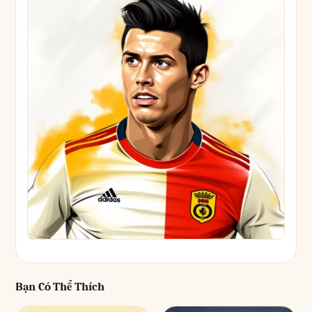
Bạn Có Thể Thích