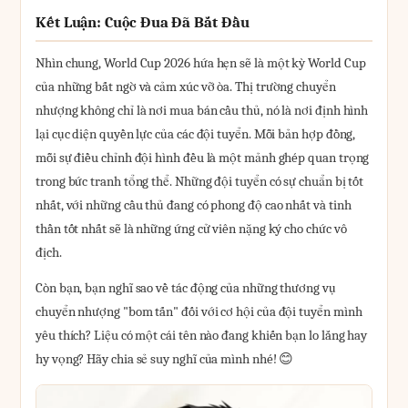
Kết Luận: Cuộc Đua Đã Bắt Đầu
Nhìn chung, World Cup 2026 hứa hẹn sẽ là một kỳ World Cup
của những bất ngờ và cảm xúc vỡ òa. Thị trường chuyển
nhượng không chỉ là nơi mua bán cầu thủ, nó là nơi định hình
lại cục diện quyền lực của các đội tuyển. Mỗi bản hợp đồng,
mỗi sự điều chỉnh đội hình đều là một mảnh ghép quan trọng
trong bức tranh tổng thể. Những đội tuyển có sự chuẩn bị tốt
nhất, với những cầu thủ đang có phong độ cao nhất và tinh
thần tốt nhất sẽ là những ứng cử viên nặng ký cho chức vô
địch.
Còn bạn, bạn nghĩ sao về tác động của những thương vụ
chuyển nhượng "bom tấn" đối với cơ hội của đội tuyển mình
yêu thích? Liệu có một cái tên nào đang khiến bạn lo lắng hay
hy vọng? Hãy chia sẻ suy nghĩ của mình nhé! 😊