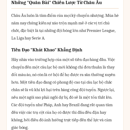
Những "Quân Bài" Chiến Lược Từ Châu Âu
Châu Âu luôn là tâm điểm của mọi kỳ chuyển nhượng. Mùa hè
năm nay chứng kiến sự xáo trộn mạnh mẽ ở các vị trí chủ
chốt, đặc biệt là tại những đội bóng lớn như Premier League,
La Liga hay Serie A.
Tiền Đạo "Khát Khao" Khẳng Định
Hãy nhìn vào trường hợp của một số tiền đạo hàng đầu. Việc
chuyển đến một câu lạc bộ mới không chỉ đơn thuần là thay
đổi màu áo, nó còn là cơ hội để họ được ra sân thường xuyên
hơn. Một tiền đạo đang có phong độ cao tại câu lạc bộ chắc
chắn sẽ là vũ khí lợi hại trên hàng công đội tuyển. Ngược lại,
nếu một ngôi sao phải ngồi dự bị, đó sẽ là một tổn thất lớn.
Các đội tuyển như Pháp, Anh hay Brazil đang rất quan tâm
đến việc các trụ cột của họ có được thi đấu đều đặn hay
không, bởi điều đó ảnh hưởng trực tiếp đến thể lực và cảm
giác bóng.