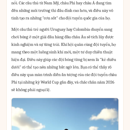
nổi. Các cầu thủ từ Nam Mỹ, châu Phi hay châu Á đang tìm
đến những môi trường thi đấu đỉnh cao hơn, và điều này vô
tình tạo ra những "cơn sốt" cho đội tuyển quốc gia của họ.
Một cầu thủ trẻ người Uruguay hay Colombia chuyển sang
chơi bóng ở một giải đấu hàng đầu châu Âu sẽ tích lũy được
kinh nghiệm và sự từng trải. Khi hội quân cùng đội tuyển, họ
mang theo một luồng sinh khí mới, một tư duy chiến thuật
hiện đại. Điều này giúp các đội bóng từng bị xem là "kẻ chiếu
dưới" có thể tạo nên những bất ngờ lớn. Bạn có thể thấy rõ
điều này qua màn trình diễn ấn tượng của các đội tuyển châu
Phi tại những kỳ World Cup gần đây, và chắc chắn năm 2026
sẽ không phải ngoại lệ.