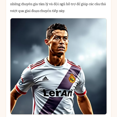
những chuyên gia tâm lý và đội ngũ hỗ trợ để giúp các cầu thủ
vượt qua giai đoạn chuyển tiếp này.