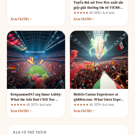
Tuyển thủ nữ Free Fire xuất sắc
giật giải thưởng lớn từ VIC88:
Góc nhìn từ người chơi lâu năm
★★★★★
4.8 · 3202+ lượt xem
Xem Chi Tiết →
Xem Chi Tiết →
Ketquaxoso247.org Game Lobby:
Mobile Casino Experience at
What the Ads Don't Tell You —
qh88oi.com: What Users Expect
A Verification-First Review
vs What They Should Verify
★★★★★
4.8 · 2073+ lượt xem
★★★★★
4.8 · 3279+ lượt xem
Xem Chi Tiết →
Xem Chi Tiết →
BẠN CÓ THỂ THÍCH