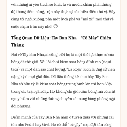
với những ai yêu thích sự khác lạ và muốn khám phá những
đội bóng tiềm năng, trận này thực sự có nhiều điều thú vị. Hãy
cùng tôi ngồi xuống, pha một ly cà phê và “mổ xẻ” mọi thứ về
cuộc chạm trán này nhé! 🧐
Tổng Quan Dữ Liệu: Tây Ban Nha – “Cỗ Máy” Chiến
Thắng
Nói về Tây Ban Nha, ai cũng biết họ là một thế lực thực sự của
bóng đá thế giới. Với lối chơi kiểm soát bóng đỉnh cao (tiqui-
taca) và một dàn sao chất lượng, “La Roja” luôn là ứng cử viên
nặng ký ở mọi giải đấu. Dữ liệu thống kê cho thấy, Tây Ban
Nha sở hữu tỷ lệ kiểm soát bóng trung bình lên tới hơn 65%
trong các trận gần đây. Họ không chỉ giỏi cầm bóng mà còn rất
nguy hiểm với những đường chuyền xé toang hàng phòng ngự
đối phương.
Điểm mạnh của Tây Ban Nha nằm ở tuyến giữa với những cái
tên như Pedri hay Gavi. Họ có thể “bẻ gãy” mọi đợt tấn công