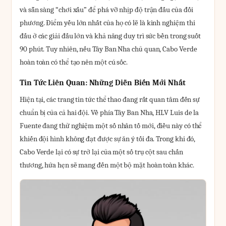
và sẵn sàng “chơi xấu” để phá vỡ nhịp độ trận đấu của đối
phương. Điểm yếu lớn nhất của họ có lẽ là kinh nghiệm thi
đấu ở các giải đấu lớn và khả năng duy trì sức bền trong suốt
90 phút. Tuy nhiên, nếu Tây Ban Nha chủ quan, Cabo Verde
hoàn toàn có thể tạo nên một cú sốc.
Tin Tức Liên Quan: Những Diễn Biến Mới Nhất
Hiện tại, các trang tin tức thể thao đang rất quan tâm đến sự
chuẩn bị của cả hai đội. Về phía Tây Ban Nha, HLV Luis de la
Fuente đang thử nghiệm một số nhân tố mới, điều này có thể
khiến đội hình không đạt được sự ăn ý tối đa. Trong khi đó,
Cabo Verde lại có sự trở lại của một số trụ cột sau chấn
thương, hứa hẹn sẽ mang đến một bộ mặt hoàn toàn khác.