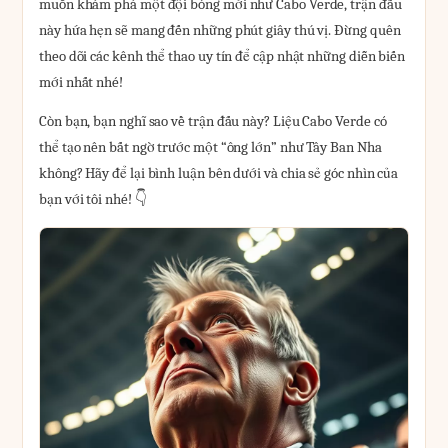
muốn khám phá một đội bóng mới như Cabo Verde, trận đấu
này hứa hẹn sẽ mang đến những phút giây thú vị. Đừng quên
theo dõi các kênh thể thao uy tín để cập nhật những diễn biến
mới nhất nhé!
Còn bạn, bạn nghĩ sao về trận đấu này? Liệu Cabo Verde có
thể tạo nên bất ngờ trước một “ông lớn” như Tây Ban Nha
không? Hãy để lại bình luận bên dưới và chia sẻ góc nhìn của
bạn với tôi nhé! 👇