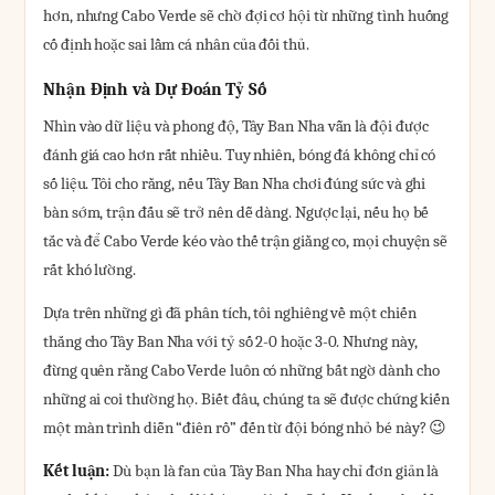
hơn, nhưng Cabo Verde sẽ chờ đợi cơ hội từ những tình huống
cố định hoặc sai lầm cá nhân của đối thủ.
Nhận Định và Dự Đoán Tỷ Số
Nhìn vào dữ liệu và phong độ, Tây Ban Nha vẫn là đội được
đánh giá cao hơn rất nhiều. Tuy nhiên, bóng đá không chỉ có
số liệu. Tôi cho rằng, nếu Tây Ban Nha chơi đúng sức và ghi
bàn sớm, trận đấu sẽ trở nên dễ dàng. Ngược lại, nếu họ bế
tắc và để Cabo Verde kéo vào thế trận giằng co, mọi chuyện sẽ
rất khó lường.
Dựa trên những gì đã phân tích, tôi nghiêng về một chiến
thắng cho Tây Ban Nha với tỷ số 2-0 hoặc 3-0. Nhưng này,
đừng quên rằng Cabo Verde luôn có những bất ngờ dành cho
những ai coi thường họ. Biết đâu, chúng ta sẽ được chứng kiến
một màn trình diễn “điên rồ” đến từ đội bóng nhỏ bé này? 😉
Kết luận:
Dù bạn là fan của Tây Ban Nha hay chỉ đơn giản là