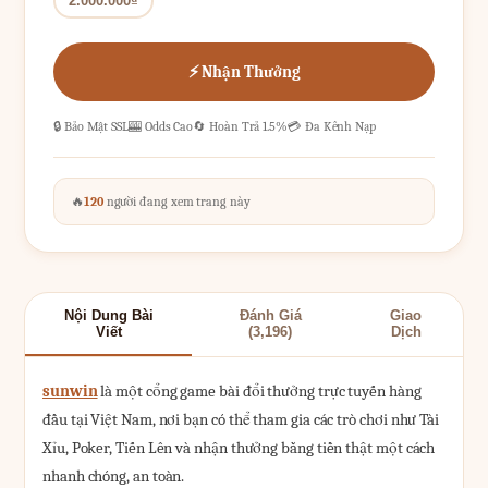
2.000.000₫
⚡ Nhận Thưởng
🔒 Bảo Mật SSL
🎰 Odds Cao
🔄 Hoàn Trả 1.5%
💳 Đa Kênh Nạp
🔥
120
người đang xem trang này
Nội Dung Bài
Đánh Giá
Giao
Viết
(3,196)
Dịch
sunwin
là một cổng game bài đổi thưởng trực tuyến hàng
đầu tại Việt Nam, nơi bạn có thể tham gia các trò chơi như Tài
Xỉu, Poker, Tiến Lên và nhận thưởng bằng tiền thật một cách
nhanh chóng, an toàn.