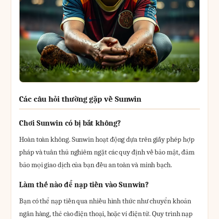
Các câu hỏi thường gặp về Sunwin
Chơi Sunwin có bị bắt không?
Hoàn toàn không. Sunwin hoạt động dựa trên giấy phép hợp
pháp và tuân thủ nghiêm ngặt các quy định về bảo mật, đảm
bảo mọi giao dịch của bạn đều an toàn và minh bạch.
Làm thế nào để nạp tiền vào Sunwin?
Bạn có thể nạp tiền qua nhiều hình thức như chuyển khoản
ngân hàng, thẻ cào điện thoại, hoặc ví điện tử. Quy trình nạp