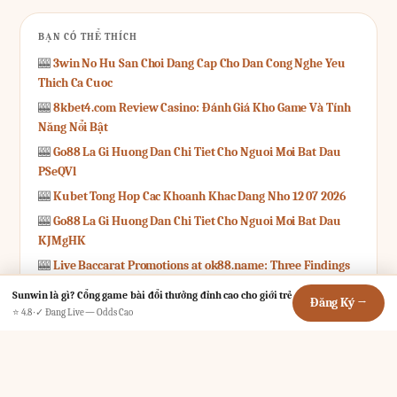
BẠN CÓ THỂ THÍCH
🎰
3win No Hu San Choi Dang Cap Cho Dan Cong Nghe Yeu
Thich Ca Cuoc
🎰
8kbet4.com Review Casino: Đánh Giá Kho Game Và Tính
Năng Nổi Bật
🎰
Go88 La Gi Huong Dan Chi Tiet Cho Nguoi Moi Bat Dau
PSeQVl
🎰
Kubet Tong Hop Cac Khoanh Khac Dang Nho 12 07 2026
🎰
Go88 La Gi Huong Dan Chi Tiet Cho Nguoi Moi Bat Dau
KJMgHK
🎰
Live Baccarat Promotions at ok88.name: Three Findings
That Change How You Read the Fine Print
Sunwin là gì? Cổng game bài đổi thưởng đỉnh cao cho giới trẻ
Đăng Ký →
🎰
23win Hanh Trinh Kham Pha The Gioi Giai Tri Truc Tuyen
⭐ 4.8 · ✓ Đang Live — Odds Cao
Dinh Cao
🎰
Socolive Lua Chon Casino Phu Hop Nguoi Moi Kinh
Nghiem Thuc Chien Tu Dan Choi 10 Nam C9ld4Y