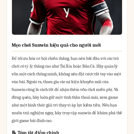
Mẹo chơi Sunwin hiệu quả cho người mới
Để tối ưu hóa cơ hội chiến thắng, bạn nên bắt đầu với các trò
chơi có tỷ lệ thắng cao như Tài Xỉu hoặc Bắn Cá. Hãy quản lý
vốn một cách thông minh, không nên đặt cược tất tay vào một
ván bài. Ngoài ra, tham gia các sự kiện khuyến mãi của
Sunwin cũng là cách tốt để nhận thêm vốn chơi miễn phí. Và
đừng quên, hãy luôn giữ một tinh thần thoải mái, xem game
như một hình thức giải trí thay vì áp lực kiếm tiền. Nếu bạn
muốn trải nghiệm ngay, hãy truy cập sunwin để khám phá thế
giới game bài đỉnh cao.
📝 Tóm tắt điểm chính