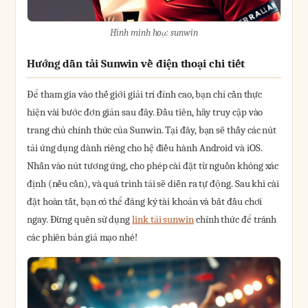
Hình minh hoạ: sunwin
Hướng dẫn tải Sunwin về điện thoại chi tiết
Để tham gia vào thế giới giải trí đỉnh cao, bạn chỉ cần thực
hiện vài bước đơn giản sau đây. Đầu tiên, hãy truy cập vào
trang chủ chính thức của Sunwin. Tại đây, bạn sẽ thấy các nút
tải ứng dụng dành riêng cho hệ điều hành Android và iOS.
Nhấn vào nút tương ứng, cho phép cài đặt từ nguồn không xác
định (nếu cần), và quá trình tải sẽ diễn ra tự động. Sau khi cài
đặt hoàn tất, bạn có thể đăng ký tài khoản và bắt đầu chơi
ngay. Đừng quên sử dụng
link tải sunwin
chính thức để tránh
các phiên bản giả mạo nhé!