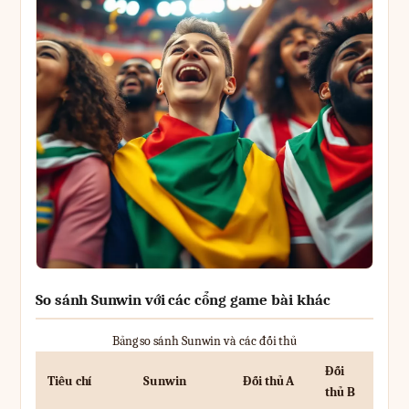
So sánh Sunwin với các cổng game bài khác
Bảng so sánh Sunwin và các đối thủ
Đối
Tiêu chí
Sunwin
Đối thủ A
thủ B