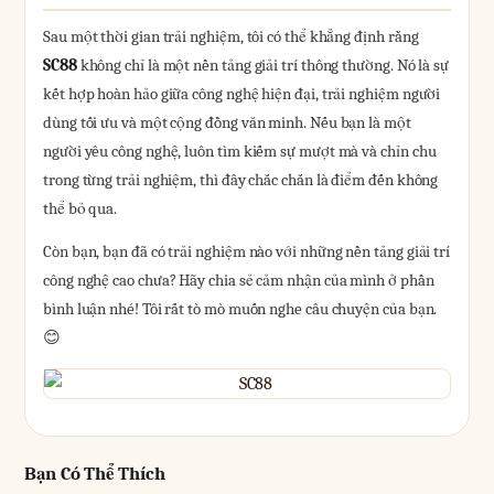
Sau một thời gian trải nghiệm, tôi có thể khẳng định rằng
SC88
không chỉ là một nền tảng giải trí thông thường. Nó là sự
kết hợp hoàn hảo giữa công nghệ hiện đại, trải nghiệm người
dùng tối ưu và một cộng đồng văn minh. Nếu bạn là một
người yêu công nghệ, luôn tìm kiếm sự mượt mà và chỉn chu
trong từng trải nghiệm, thì đây chắc chắn là điểm đến không
thể bỏ qua.
Còn bạn, bạn đã có trải nghiệm nào với những nền tảng giải trí
công nghệ cao chưa? Hãy chia sẻ cảm nhận của mình ở phần
bình luận nhé! Tôi rất tò mò muốn nghe câu chuyện của bạn.
😊
Bạn Có Thể Thích