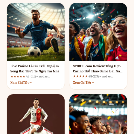
Live Casino Là Gì? Trải Nghiệm
SC88T1.com Review Tổng Hợp
Sòng Bạc Thực Tế Ngay Tại Nhà
Casino Thể Thao Game Bài: Sân
Chơi Có Thực Sự “Xanh” Như
★★★★★
4.8 · 3112+ lượt xem
★★★★★
4.8 · 2639+ lượt xem
Lời Đồn?
Xem Chi Tiết →
Xem Chi Tiết →