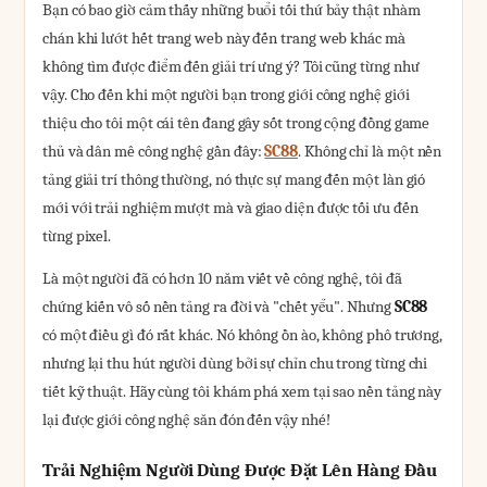
Bạn có bao giờ cảm thấy những buổi tối thứ bảy thật nhàm
chán khi lướt hết trang web này đến trang web khác mà
không tìm được điểm đến giải trí ưng ý? Tôi cũng từng như
vậy. Cho đến khi một người bạn trong giới công nghệ giới
thiệu cho tôi một cái tên đang gây sốt trong cộng đồng game
thủ và dân mê công nghệ gần đây:
SC88
. Không chỉ là một nền
tảng giải trí thông thường, nó thực sự mang đến một làn gió
mới với trải nghiệm mượt mà và giao diện được tối ưu đến
từng pixel.
Là một người đã có hơn 10 năm viết về công nghệ, tôi đã
chứng kiến vô số nền tảng ra đời và "chết yểu". Nhưng
SC88
có một điều gì đó rất khác. Nó không ồn ào, không phô trương,
nhưng lại thu hút người dùng bởi sự chỉn chu trong từng chi
tiết kỹ thuật. Hãy cùng tôi khám phá xem tại sao nền tảng này
lại được giới công nghệ săn đón đến vậy nhé!
Trải Nghiệm Người Dùng Được Đặt Lên Hàng Đầu