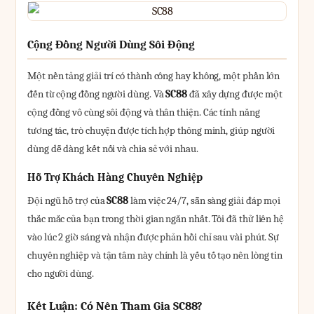
Cộng Đồng Người Dùng Sôi Động
Một nền tảng giải trí có thành công hay không, một phần lớn
đến từ cộng đồng người dùng. Và
SC88
đã xây dựng được một
cộng đồng vô cùng sôi động và thân thiện. Các tính năng
tương tác, trò chuyện được tích hợp thông minh, giúp người
dùng dễ dàng kết nối và chia sẻ với nhau.
Hỗ Trợ Khách Hàng Chuyên Nghiệp
Đội ngũ hỗ trợ của
SC88
làm việc 24/7, sẵn sàng giải đáp mọi
thắc mắc của bạn trong thời gian ngắn nhất. Tôi đã thử liên hệ
vào lúc 2 giờ sáng và nhận được phản hồi chỉ sau vài phút. Sự
chuyên nghiệp và tận tâm này chính là yếu tố tạo nên lòng tin
cho người dùng.
Kết Luận: Có Nên Tham Gia SC88?