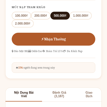
MỨC NẠP THAM KHẢO
100.000₫
200.000₫
500.000₫
1.000.000₫
2.000.000₫
⚡ Nhận Thưởng
🔒 Bảo Mật SSL
🎰 Odds Cao
🔄 Hoàn Trả 1.5%
💳 Đa Kênh Nạp
🔥
176
người đang xem trang này
Nội Dung Bài
Đánh Giá
Giao
Viết
(3,187)
Dịch