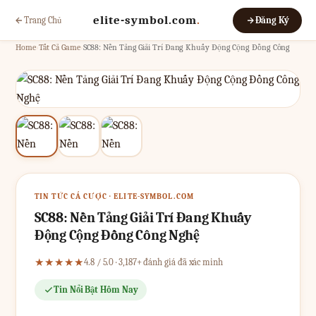
elite-symbol.com
.
Trang Chủ
Đăng Ký
Home
›
Tất Cả Game
›
SC88: Nền Tảng Giải Trí Đang Khuấy Động Cộng Đồng Công
TIN TỨC CÁ CƯỢC · ELITE-SYMBOL.COM
SC88: Nền Tảng Giải Trí Đang Khuấy
Động Cộng Đồng Công Nghệ
★★★★★
4.8 / 5.0 · 3,187+ đánh giá đã xác minh
Tin Nổi Bật Hôm Nay