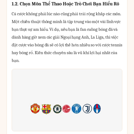
1.2. Chọn Môn Thể Thao Hoặc Trò Chơi Bạn Hiểu Rõ
Cá cược không phải lúc nào cũng phải trải rộng khắp các môn.
Một chiến thuật thông minh là tập trung vào một vài lĩnh vực
bạn thực sự am hiểu. Ví dụ, nếu bạn là fan cuồng bóng đá và
dành hàng giờ xem các giải Ngoại hạng Anh, La Liga, thì việc
đặt cược vào bóng đá sẽ có lợi thế hơn nhiều so với cược tennis
hay bóng rổ. Kiến thức chuyên sâu là vũ khí lợi hại nhất của
bạn.