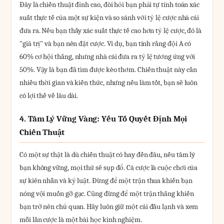
Đây là chiến thuật đỉnh cao, đòi hỏi bạn phải tự tính toán xác
suất thực tế của một sự kiện và so sánh với tỷ lệ cược nhà cái
đưa ra. Nếu bạn thấy xác suất thực tế cao hơn tỷ lệ cược, đó là
"giá trị" và bạn nên đặt cược. Ví dụ, bạn tính rằng đội A có
60% cơ hội thắng, nhưng nhà cái đưa ra tỷ lệ tương ứng với
50%. Vậy là bạn đã tìm được kèo thơm. Chiến thuật này cần
nhiều thời gian và kiến thức, nhưng nếu làm tốt, bạn sẽ luôn
có lợi thế về lâu dài.
4. Tâm Lý Vững Vàng: Yếu Tố Quyết Định Mọi
Chiến Thuật
Có một sự thật là dù chiến thuật có hay đến đâu, nếu tâm lý
bạn không vững, mọi thứ sẽ sụp đổ. Cá cược là cuộc chơi của
sự kiên nhẫn và kỷ luật. Đừng để một trận thua khiến bạn
nóng vội muốn gỡ gạc. Cũng đừng để một trận thắng khiến
bạn trở nên chủ quan. Hãy luôn giữ một cái đầu lạnh và xem
mỗi lần cược là một bài học kinh nghiệm.