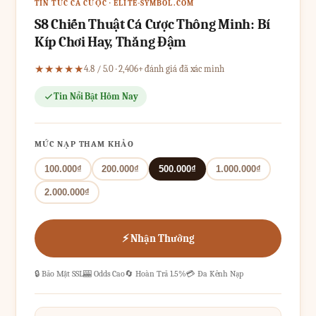
TIN TỨC CÁ CƯỢC · ELITE-SYMBOL.COM
S8 Chiến Thuật Cá Cược Thông Minh: Bí
Kíp Chơi Hay, Thắng Đậm
★★★★★
4.8 / 5.0 · 2,406+ đánh giá đã xác minh
Tin Nổi Bật Hôm Nay
MỨC NẠP THAM KHẢO
100.000₫
200.000₫
500.000₫
1.000.000₫
2.000.000₫
⚡ Nhận Thưởng
🔒 Bảo Mật SSL
🎰 Odds Cao
🔄 Hoàn Trả 1.5%
💳 Đa Kênh Nạp