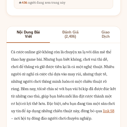
🔥
436
người đang xem trang này
Nội Dung Bài
Đánh Giá
Giao
Viết
(2,406)
Dịch
Cá cược online giờ không còn là chuyện xa lạ với dân mê thể
thao hay game bài. Nhưng bạn biết không, chơi vui thì dễ,
chơi để thắng và giữ được tiền lại là cả một nghệ thuật. Nhiều
người cứ nghĩ cá cược chỉ dựa vào may rủi, nhưng thực tế,
những người chơi thông minh luôn có một chiến thuật rõ
ràng. Hôm nay, tôi sẽ chia sẻ với bạn vài bí kíp đã được đúc kết
từ những cao thủ, giúp bạn biến mỗi lần đặt cược thành một
cơ hội có lợi thế hơn. Đặc biệt, nếu bạn đang tìm một sân chơi
uy tín để áp dụng những chiến thuật này, đừng bỏ qua
link S8
– nơi hội tụ đông đảo người chơi chuyên nghiệp.