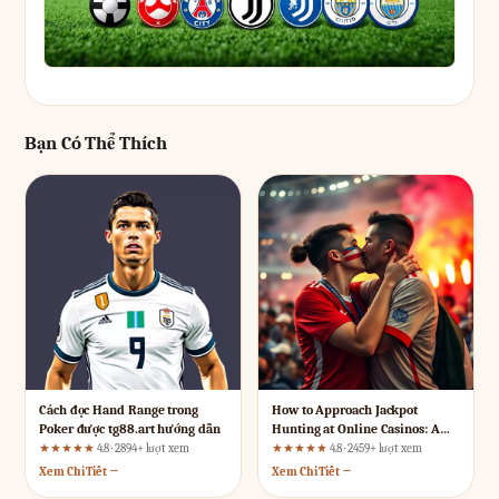
Bạn Có Thể Thích
Cách đọc Hand Range trong
How to Approach Jackpot
Poker được tg88.art hướng dẫn
Hunting at Online Casinos: A
Practical Guide
★★★★★
4.8 · 2894+ lượt xem
★★★★★
4.8 · 2459+ lượt xem
Xem Chi Tiết →
Xem Chi Tiết →