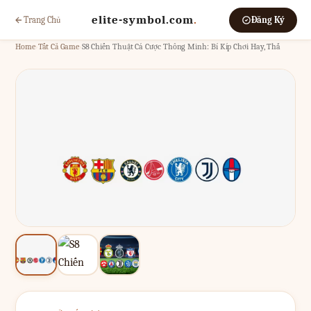
elite-symbol.com
.
Trang Chủ
Đăng Ký
Home
›
Tất Cả Game
›
S8 Chiến Thuật Cá Cược Thông Minh: Bí Kíp Chơi Hay, Thắ