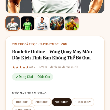
TIN TỨC CÁ CƯỢC · ELITE-SYMBOL.COM
Roulette Online – Vòng Quay May Mắn
Đầy Kịch Tính Bạn Không Thể Bỏ Qua
★★★★★
4.8 / 5.0 · 2,035+ đánh giá đã xác minh
Đang Chơi — Odds Cao
MỨC NẠP THAM KHẢO
100.000₫
200.000₫
500.000₫
1.000.000₫