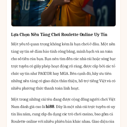
Lựa Chọn Nền Tảng Chơi Roulette Online Uy Tín
Một yếu tố quan trọng không kém là bạn chơi ở đâu. Một nền
tảng uy tín sẽ đảm bảo tính công bằng, minh bạch và an toàn
cho số tiền của bạn. Bạn nên tìm đến các nhà cái hoặc sòng bạc
trực tuyến có giấy phép hoạt động rõ ràng, được cấp bởi các tổ
chức uy tín như PAGCOR hay MGA. Bên cạnh đó, hãy ưu tiên
những nền tảng có giao diện thân thiện, hỗ trợ tiếng Việt và có
nhiều phương thức thanh toán linh hoạt.
Một trong những cái tên đang được cộng đồng người chơi Việt
Nam đánh giá cao là
hi88
. Đây là một nhà cái trực tuyến có uy
tín lâu năm, cung cấp đa dạng các trò chơi casino, bao gồm cả
Roulette online với nhiều phiên bản khác nhau. Giao diện của