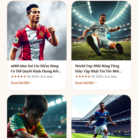
ad88.blue Soi Các Điểm Nóng
World Cup 2026 Nóng Từng
Có Thể Quyết Định Chung Kết
Giây: Cập Nhật Tin Tức Mới
World Cup 2026
Nhất
★★★★★
4.8 · 2044+ lượt xem
★★★★★
4.8 · 2524+ lượt xem
Xem Chi Tiết →
Xem Chi Tiết →