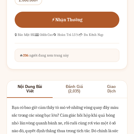
2.000.000₫
⚡ Nhận Thưởng
🔒 Bảo Mật SSL
🎰 Odds Cao
🔄 Hoàn Trả 1.5%
💳 Đa Kênh Nạp
🔥
236
người đang xem trang này
Nội Dung Bài
Đánh Giá
Giao
Viết
(2,035)
Dịch
Bạn có bao giờ cảm thấy tò mò về những vòng quay đầy màu
sắc trong các sòng bạc lớn? Cảm giác hồi hộp khi quả bóng
nhỏ lăn vòng quanh bánh xe, rồi cuối cùng rơi vào một ô số
nào đó, quyết định thắng thua trong tích tắc. Đó chính là sức