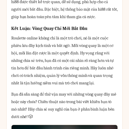
hi88 được thiết kế trực quan, dễ sử dụng, phù hợp cho cả
người mới bắt đầu. Đặc biệt, hệ thống bảo mật của hi88 rất tốt,
giúp bạn hoàn toàn yên tâm khi tham gia cá cược.
Kết Luận: Vòng Quay Chỉ Mới Bắt Đầu
Roulette online không chỉ là một trò chơi, nó là một cuộc
phiêu lưu đầy kịch tính và bất ngờ. Mỗi vòng quay là một cơ
hội, mỗi lần đặt cược là một quyết định. Hy vọng rằng với
những chia sẻ trên, bạn đã có một cái nhìn rõ ràng hơn và tự
tin hơn để bắt đầu hành trình của riêng mình. Hãy luôn nhớ
chơi có trách nhiệm, quản lý vốn thông minh và quan trọng
nhất là tận hưởng niềm vui mà trò chơi mang lại.
Bạn đã sẵn sàng để thử vận may với những vòng quay đầy mê
hoặc này chưa? Chiến thuật nào trong bài viết khiến bạn tò
mò nhất? Hãy chia sẻ suy nghĩ của bạn ở phần bình luận bên
dưới nhé! 🎲