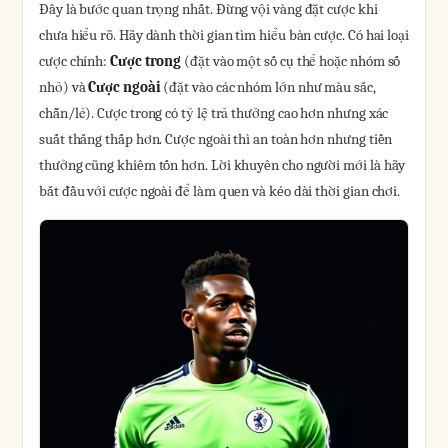
Đây là bước quan trọng nhất. Đừng vội vàng đặt cược khi
chưa hiểu rõ. Hãy dành thời gian tìm hiểu bàn cược. Có hai loại
cược chính:
Cược trong
(đặt vào một số cụ thể hoặc nhóm số
nhỏ) và
Cược ngoài
(đặt vào các nhóm lớn như màu sắc,
chẵn/lẻ). Cược trong có tỷ lệ trả thưởng cao hơn nhưng xác
suất thắng thấp hơn. Cược ngoài thì an toàn hơn nhưng tiền
thưởng cũng khiêm tốn hơn. Lời khuyên cho người mới là hãy
bắt đầu với cược ngoài để làm quen và kéo dài thời gian chơi.