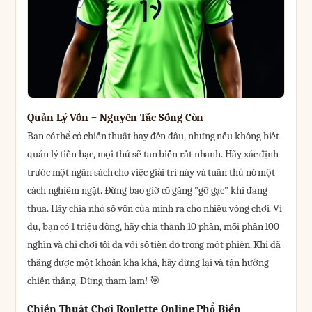
Quản Lý Vốn – Nguyên Tắc Sống Còn
Bạn có thể có chiến thuật hay đến đâu, nhưng nếu không biết
quản lý tiền bạc, mọi thứ sẽ tan biến rất nhanh. Hãy xác định
trước một ngân sách cho việc giải trí này và tuân thủ nó một
cách nghiêm ngặt. Đừng bao giờ cố gắng "gỡ gạc" khi đang
thua. Hãy chia nhỏ số vốn của mình ra cho nhiều vòng chơi. Ví
dụ, bạn có 1 triệu đồng, hãy chia thành 10 phần, mỗi phần 100
nghìn và chỉ chơi tối đa với số tiền đó trong một phiên. Khi đã
thắng được một khoản kha khá, hãy dừng lại và tận hưởng
chiến thắng. Đừng tham lam! 🎯
Chiến Thuật Chơi Roulette Online Phổ Biến