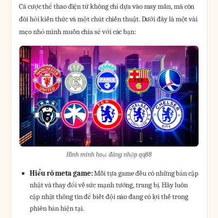
Cá cược thể thao điện tử không chỉ dựa vào may mắn, mà còn
đòi hỏi kiến thức và một chút chiến thuật. Dưới đây là một vài
mẹo nhỏ mình muốn chia sẻ với các bạn:
Hình minh hoạ: đăng nhập qq88
Hiểu rõ meta game:
Mỗi tựa game đều có những bản cập
nhật và thay đổi về sức mạnh tướng, trang bị. Hãy luôn
cập nhật thông tin để biết đội nào đang có lợi thế trong
phiên bản hiện tại.