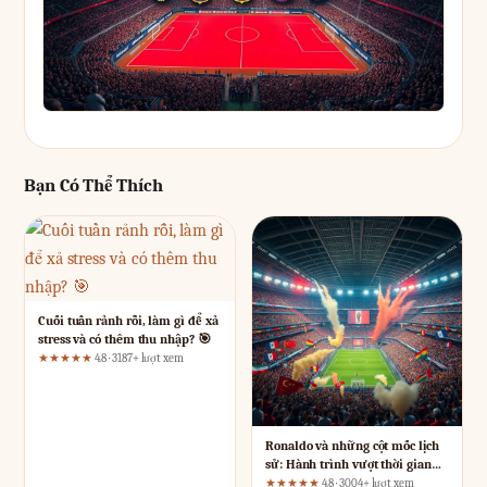
Bạn Có Thể Thích
Cuối tuần rảnh rỗi, làm gì để xả
stress và có thêm thu nhập? 🎯
★★★★★
4.8 · 3187+ lượt xem
Ronaldo và những cột mốc lịch
sử: Hành trình vượt thời gian
của một huyền thoại
★★★★★
4.8 · 3004+ lượt xem