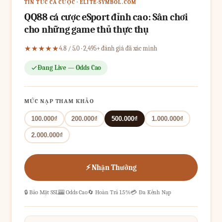
TIN TỨC CÁ CƯỢC · ELITE-SYMBOL.COM
QQ88 cá cược eSport đỉnh cao: Sân chơi
cho những game thủ thực thụ
★★★★★
4.8 / 5.0 · 2,495+ đánh giá đã xác minh
Đang Live — Odds Cao
MỨC NẠP THAM KHẢO
100.000₫
200.000₫
500.000₫
1.000.000₫
2.000.000₫
⚡ Nhận Thưởng
🔒 Bảo Mật SSL
🎰 Odds Cao
🔄 Hoàn Trả 1.5%
💳 Đa Kênh Nạp