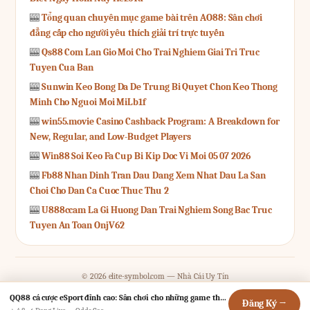
🎰
Tổng quan chuyên mục game bài trên AO88: Sân chơi
đẳng cấp cho người yêu thích giải trí trực tuyến
🎰
Qs88 Com Lan Gio Moi Cho Trai Nghiem Giai Tri Truc
Tuyen Cua Ban
🎰
Sunwin Keo Bong Da De Trung Bi Quyet Chon Keo Thong
Minh Cho Nguoi Moi MiLb1f
🎰
win55.movie Casino Cashback Program: A Breakdown for
New, Regular, and Low-Budget Players
🎰
Win88 Soi Keo Fa Cup Bi Kip Doc Vi Moi 05 07 2026
🎰
Fb88 Nhan Dinh Tran Dau Dang Xem Nhat Dau La San
Choi Cho Dan Ca Cuoc Thuc Thu 2
🎰
U888ccam La Gi Huong Dan Trai Nghiem Song Bac Truc
Tuyen An Toan OnjV62
© 2026 elite-symbol.com — Nhà Cái Uy Tín
Contact
·
Chính Sách Giao Dịch
·
Chính Sách Hoàn Trả
·
Chính Sách Bảo Mật
·
Điều
QQ88 cá cược eSport đỉnh cao: Sân chơi cho những game thủ thực thụ
Đăng Ký →
Khoản Dịch Vụ
·
Tra Cứu Vé
·
Tất Cả Game
·
Sitemap