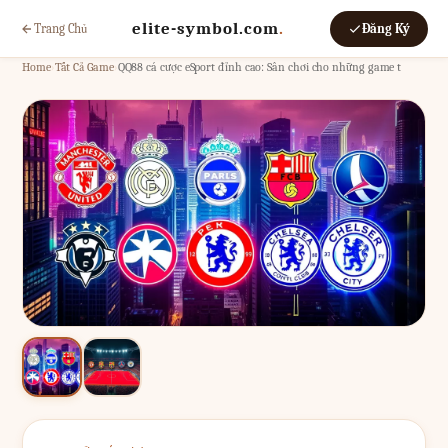
elite-symbol.com
.
Trang Chủ
Đăng Ký
Home
›
Tất Cả Game
›
QQ88 cá cược eSport đỉnh cao: Sân chơi cho những game t