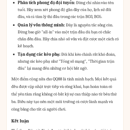
Phân tích phong độ đội tuyển:
Đừng chỉ nhìn vào tên
tuổi. Hãy xem xét phong độ gần đây của họ, lịch sử đối
đầu, và cả tâm lý thi đấu trong các trận BO3, BO5.
Quản lý vốn thông minh:
Đây là nguyên tắc sống còn.
Đừng bao giờ "all-in" vào một trận đấu dù bạn có chắc
chắn đến đâu. Hãy chia nhỏ số vốn và đặt cược một cách có
kế hoạch.
Tận dụng các kèo phụ:
Đôi khi kèo chính rất khó đoán,
nhưng các kèo phụ như "Tổng số mạng", "Thời gian trận
đấu" lại mang đến những cơ hội bất ngờ.
Một điểm cộng nữa cho QQ88 là tính minh bạch. Mọi kết quả
đều được cập nhật trực tiếp và công khai, bạn hoàn toàn có
thể yên tâm rằng không có bất kỳ sự can thiệp nào từ bên thứ
ba. Điều này tạo nên một môi trường cá cược lành mạnh và
công bằng cho tất cả người chơi.
Kết luận