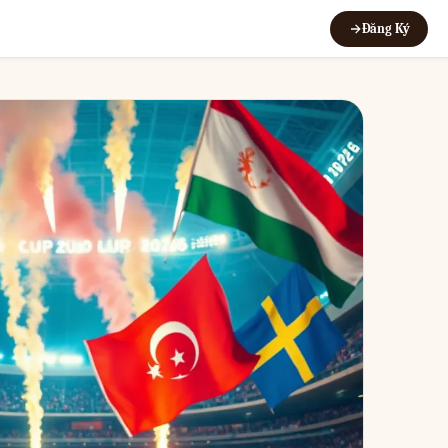
Đăng Ký