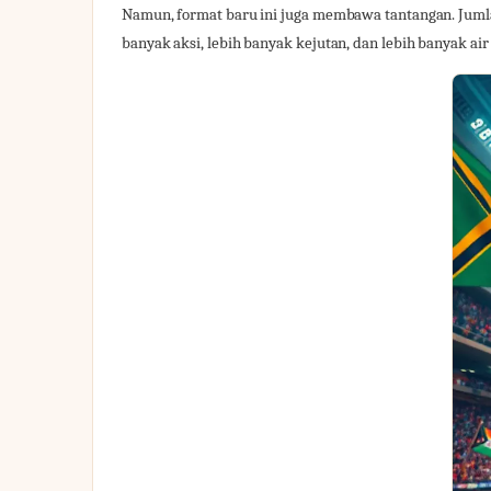
Namun, format baru ini juga membawa tantangan. Jumlah 
banyak aksi, lebih banyak kejutan, dan lebih banyak air