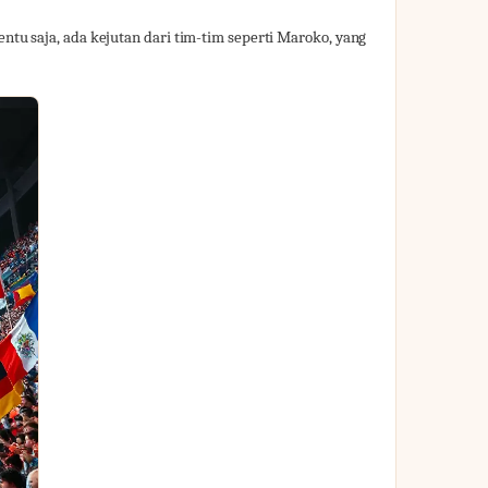
ntu saja, ada kejutan dari tim-tim seperti Maroko, yang