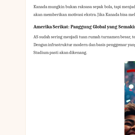
Kanada mungkin bukan raksasa sepak bola, tapi menjad
akan memberikan motivasi ekstra. Jika Kanada bisa mela
Amerika Serikat: Panggung Global yang Semaki
AS sudah sering menjadi tuan rumah turnamen besar, ter
Dengan infrastruktur modern dan basis penggemar yang
Stadium pasti akan dikenang.