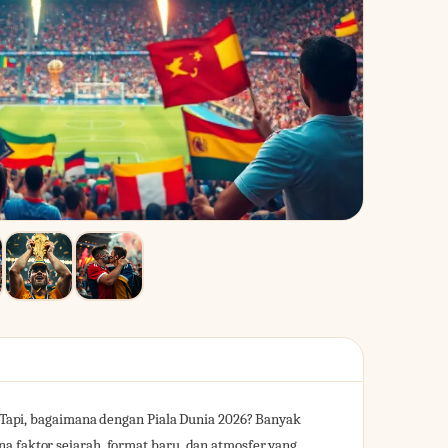
. Tapi, bagaimana dengan Piala Dunia 2026? Banyak
a faktor sejarah, format baru, dan atmosfer yang