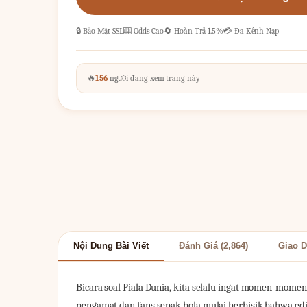
🔒 Bảo Mật SSL
🎰 Odds Cao
🔄 Hoàn Trả 1.5%
💳 Đa Kênh Nạp
🔥
156
người đang xem trang này
Nội Dung Bài Viết
Đánh Giá (2,864)
Giao D
Bicara soal Piala Dunia, kita selalu ingat momen-momen
pengamat dan fans sepak bola mulai berbisik bahwa edi