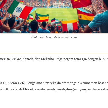
Hình minh hoạ: tylekeonhanh.com
 Amerika Serikat, Kanada, dan Meksiko—tiga negara tetangga dengan hubunga
(1970 dan 1986). Pengalaman mereka dalam mengelola turnamen besar tida
arah. Atmosfer di Meksiko selalu penuh gairah, dengan nyanyian dan sora