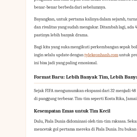
benar-benar berbeda dari sebelumnya.
Bayangkan, untuk pertama kalinya dalam sejarah, turname
dan rivalitas yang sudah mengakar. Ditambah lagi, ada 
pastinya lebih banyak drama.
Bagi kita yang suka mengikuti perkembangan sepak bola 
ingin selalu update dengan
tylekeonhanh.com
untuk pre
ini bisa jadi yang paling emosional.
Format Baru: Lebih Banyak Tim, Lebih Bany
Sejak FIFA mengumumkan ekspansi dari 32 menjadi 48 ti
di panggung terbesar. Tim-tim seperti Kosta Rika, Jamai
Kesempatan Emas untuk Tim Kecil
Dulu, Piala Dunia didominasi oleh tim-tim raksasa. Se
mencetak gol pertama mereka di Piala Dunia. Itu bukan 