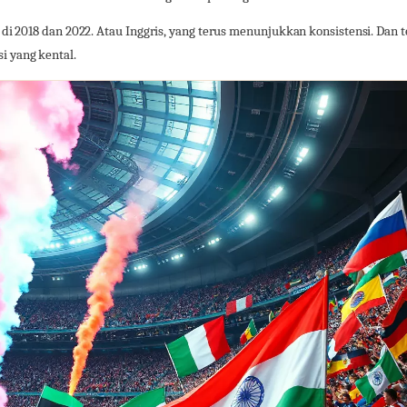
di 2018 dan 2022. Atau Inggris, yang terus menunjukkan konsistensi. Dan te
 yang kental.