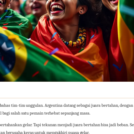
embahas tim-tim unggulan. Argentina datang sebagai juara bertahan, dengan
l bagi salah satu pemain terhebat sepanjang masa.
rtahankan gelar. Tapi tekanan menjadi juara bertahan bisa jadi beban. Sem
an berusaha keras untuk mengakhiri puasa gelar.