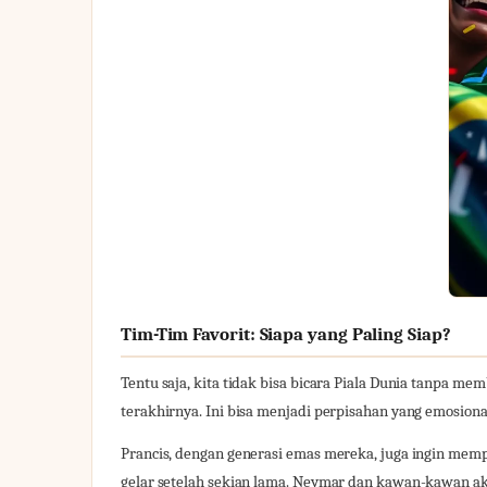
Tim-Tim Favorit: Siapa yang Paling Siap?
Tentu saja, kita tidak bisa bicara Piala Dunia tanpa m
terakhirnya. Ini bisa menjadi perpisahan yang emosiona
Prancis, dengan generasi emas mereka, juga ingin mempe
gelar setelah sekian lama. Neymar dan kawan-kawan ak