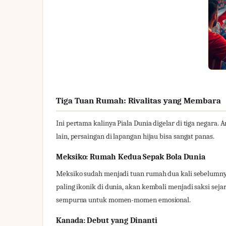
Tiga Tuan Rumah: Rivalitas yang Membara
Ini pertama kalinya Piala Dunia digelar di tiga negara.
lain, persaingan di lapangan hijau bisa sangat panas.
Meksiko: Rumah Kedua Sepak Bola Dunia
Meksiko sudah menjadi tuan rumah dua kali sebelumnya 
paling ikonik di dunia, akan kembali menjadi saksi sej
sempurna untuk momen-momen emosional.
Kanada: Debut yang Dinanti