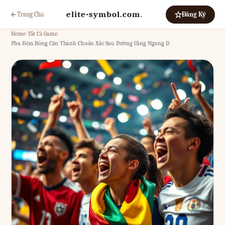
elite-symbol.com
.
Trang Chủ
Đăng Ký
Home
›
Tất Cả Game
›
Pha Đệm Bóng Cận Thành Chuẩn Xác Sau Đường Căng Ngang D