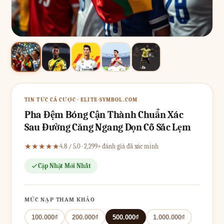
TIN TỨC CÁ CƯỢC · ELITE-SYMBOL.COM
Pha Đệm Bóng Cận Thành Chuẩn Xác
Sau Đường Căng Ngang Dọn Cỗ Sắc Lẹm
★★★★★
4.8 / 5.0 · 2,299+ đánh giá đã xác minh
Cập Nhật Mới Nhất
MỨC NẠP THAM KHẢO
100.000₫
200.000₫
500.000₫
1.000.000₫