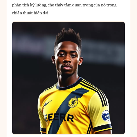
phân tích kỹ lưỡng, cho thấy tầm quan trọng của nó trong
chiến thuật hiện đại.