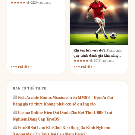
Messi và di sản vĩ đại sau chiếc
Khi tên lửa vừa dứt: Phân tích
cúp vô địch cùng LU88 – Góc
quy trình đánh giá khả năng
nhìn từ hành trình người dùng
ném bom đáp trả của Mỹ
★★★★★
4.8 · 2224+ lượt xem
★★★★★
4.8 · 3014+ lượt xem
Xem Chi Tiết →
Xem Chi Tiết →
BẠN CÓ THỂ THÍCH
🎰
Fish Arcade Bonus Missions trên MM88 – Đọc ưu đãi
bằng giá trị thực, không phải con số quảng cáo
🎰
Casino Online Hien Dai Danh Cho Bet Thu U888 Trai
Nghiem Dang Cap TgveB5
🎰
Fun88 Sai Lam Khi Choi Keo Bong Da Kinh Nghiem
Xuong Mau Tu Tay Choi Lau Nam I5vaoC