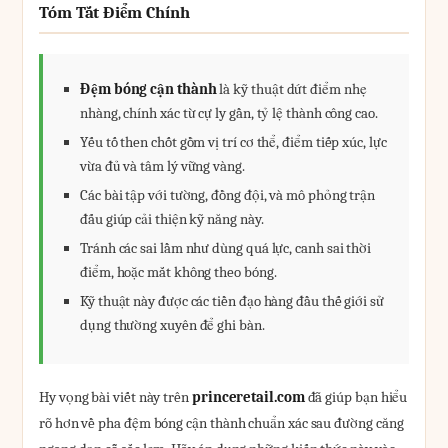
Tóm Tắt Điểm Chính
Đệm bóng cận thành
là kỹ thuật dứt điểm nhẹ
nhàng, chính xác từ cự ly gần, tỷ lệ thành công cao.
Yếu tố then chốt gồm vị trí cơ thể, điểm tiếp xúc, lực
vừa đủ và tâm lý vững vàng.
Các bài tập với tường, đồng đội, và mô phỏng trận
đấu giúp cải thiện kỹ năng này.
Tránh các sai lầm như dùng quá lực, canh sai thời
điểm, hoặc mắt không theo bóng.
Kỹ thuật này được các tiền đạo hàng đầu thế giới sử
dụng thường xuyên để ghi bàn.
Hy vọng bài viết này trên
princeretail.com
đã giúp bạn hiểu
rõ hơn về pha đệm bóng cận thành chuẩn xác sau đường căng