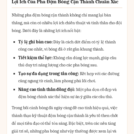
Lợi Ích Của Pha Đệm Bóng Cận Thành Chuẩn Xác
Những pha đệm bóng cận thành không chỉ mang lại bàn
thắng, mà còn có nhiều lợi ích chiến thuật và tinh thần cho đội
bóng. Dưới đây là những lợi ích nổi bật:
Tỷ lệ ghi bàn cao:
Đây là cách dứt điểm có tỷ lệ thành
công cao nhất, vì bóng đã ở rất gần khung thành.
Tiết kiệm thể lực:
Không cần dùng lực mạnh, giúp cầu
thủ duy trì năng lượng cho các pha bóng sau.
Tạo sự đa dạng trong tấn công:
Kết hợp với các đường
căng ngang từ cánh, làm phong phú lối chơi.
Nâng cao tinh thần đồng đội:
Một pha dọn cỗ đẹp và
đệm bóng chính xác thể hiện sự ăn ý giữa các cầu thủ.
Trong bối cảnh bóng đá ngày càng đề cao tính hiệu quả, việc
thành thạo kỹ thuật đệm bóng cận thành là yếu tố then chốt
để mọi tiền đạo có thể tỏa sáng. Đặc biệt, trên các nền tảng
giải trí số, những pha bóng như vậy thường được xem lại và