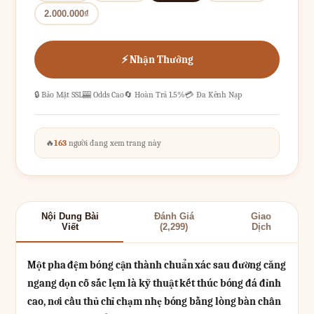
2.000.000₫
⚡ Nhận Thưởng
🔒 Bảo Mật SSL
🎰 Odds Cao
🔄 Hoàn Trả 1.5%
💳 Đa Kênh Nạp
🔥
163
người đang xem trang này
Nội Dung Bài
Đánh Giá
Giao
Viết
(2,299)
Dịch
Một pha đệm bóng cận thành chuẩn xác sau đường căng
ngang dọn cỗ sắc lẹm là kỹ thuật kết thúc bóng đá đỉnh
cao, nơi cầu thủ chỉ chạm nhẹ bóng bằng lòng bàn chân