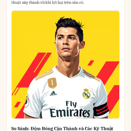
thuật này thành vũ khí lợi hại trên sân cỏ.
So Sánh: Đệm Bóng Cận Thành và Các Kỹ Thuật