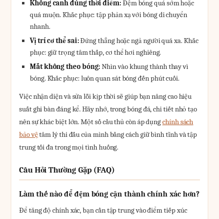
Không canh đúng thời điểm:
Đệm bóng quá sớm hoặc
quá muộn. Khắc phục: tập phản xạ với bóng di chuyển
nhanh.
Vị trí cơ thể sai:
Đứng thẳng hoặc ngả người quá xa. Khắc
phục: giữ trọng tâm thấp, cơ thể hơi nghiêng.
Mắt không theo bóng:
Nhìn vào khung thành thay vì
bóng. Khắc phục: luôn quan sát bóng đến phút cuối.
Việc nhận diện và sửa lỗi kịp thời sẽ giúp bạn nâng cao hiệu
suất ghi bàn đáng kể. Hãy nhớ, trong bóng đá, chi tiết nhỏ tạo
nên sự khác biệt lớn. Một số cầu thủ còn áp dụng
chính sách
bảo vệ
tâm lý thi đấu của mình bằng cách giữ bình tĩnh và tập
trung tối đa trong mọi tình huống.
Câu Hỏi Thường Gặp (FAQ)
Làm thế nào để đệm bóng cận thành chính xác hơn?
Để tăng độ chính xác, bạn cần tập trung vào điểm tiếp xúc