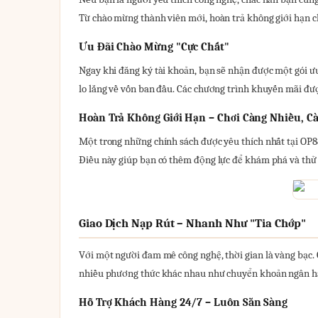
Từ chào mừng thành viên mới, hoàn trả không giới hạn c
Ưu Đãi Chào Mừng "Cực Chất"
Ngay khi đăng ký tài khoản, bạn sẽ nhận được một gói ưu
lo lắng về vốn ban đầu. Các chương trình khuyến mãi được
Hoàn Trả Không Giới Hạn – Chơi Càng Nhiều, Cà
Một trong những chính sách được yêu thích nhất tại OP88
Điều này giúp bạn có thêm động lực để khám phá và thử n
Giao Dịch Nạp Rút – Nhanh Như "Tia Chớp"
Với một người đam mê công nghệ, thời gian là vàng bạc. O
nhiều phương thức khác nhau như chuyển khoản ngân hàng,
Hỗ Trợ Khách Hàng 24/7 – Luôn Sẵn Sàng