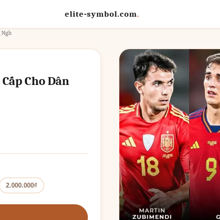
elite-symbol.com
.
g Ngh
g Cấp Cho Dân
2.000.000₫