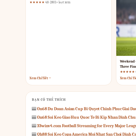
★★★★★
4.8 · 2801+ lượt xem
Weekend 
Three Fin
Offers
★★★★★
Xem Chi Tiết →
Xem Chi Ti
BẠN CÓ THỂ THÍCH
🎰
On68 Du Doan Asian Cup Bi Quyet Chinh Phuc Giai D
🎰
On68 Soi Keo Giao Huu Quoc Te Bi Kip Nhan Dinh Chu
🎰
33winv4.com Football Streaming for Every Major Lea
🎰
Qh88 Soi Keo Copa America Moi Nhat San Choi Dinh C