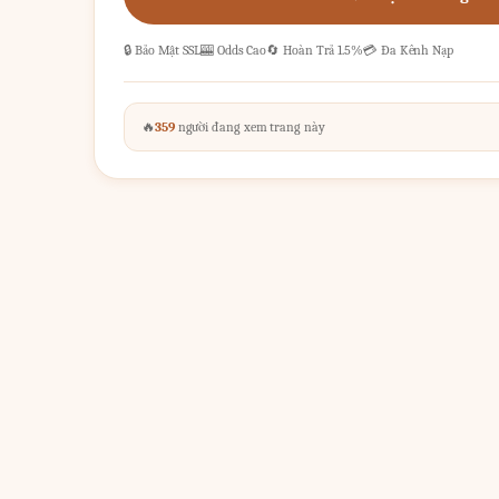
🔒 Bảo Mật SSL
🎰 Odds Cao
🔄 Hoàn Trả 1.5%
💳 Đa Kênh Nạp
🔥
359
người đang xem trang này