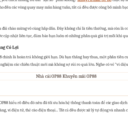
ho đến các vòng quay may mắn hàng tuần, tất cả đều được công bố minh bạc
 đãi chào mừng vô cùng hấp dẫn. Đây không chỉ là tiền thưởng, mà còn là cơ
 cập nhật liên tục, đảm bảo bạn luôn có những phần quà giá trị mỗi khi qua
ng Có Lợi
 chính là hoàn trả không giới hạn. Dù bạn thắng hay thua, một phần tiền cư
ghiệm các chiến thuật mới mà không sợ rủi ro quá lớn. Nghe có vẻ "vi diệu
P88 hiểu rõ điều đó nên đã tối ưu hóa hệ thống thanh toán để các giao dịch n
 ví điện tử, thẻ cào điện thoại... Tất cả đều được xử lý tự động và nhanh c