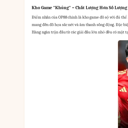
Kho Game "Khủng" – Chất Lượng Hơn Số Lượng
Điểm nhấn của OP88 chính là kho game đồ sộ với đủ thể loạ
mang đến đồ họa sắc nét và âm thanh sống động. Đặc biệt,
Hàng ngàn trận đấu từ các giải đấu lớn nhỏ đều có mặt tại