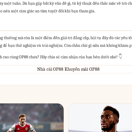
y một tuần. Dù bạn gặp bất kỳ vấn đề gì, từ kỹ thuật đến thắc mắc về trò ch
tạo nên một cảm giác an tâm tuyệt đối khi bạn tham gia.
ông thường mà còn là một điểm đến giải trí đẳng cấp, hội tụ đầy đủ các yếu t
ng để bạn thử nghiệm và trải nghiệm. Còn chần chừ gì nữa mà không khám 
ỉnh cao cùng OP88 chưa? Hãy chia sẻ cảm nhận của bạn bên dưới nhé! 👇