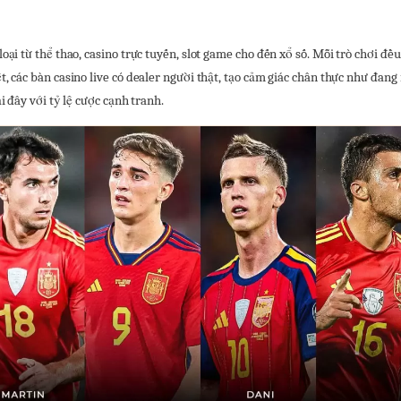
i từ thể thao, casino trực tuyến, slot game cho đến xổ số. Mỗi trò chơi đều 
 các bàn casino live có dealer người thật, tạo cảm giác chân thực như đang 
 đây với tỷ lệ cược cạnh tranh.