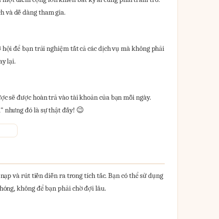
h và dễ dàng tham gia.
 hội để bạn trải nghiệm tất cả các dịch vụ mà không phải
y lại.
ợc sẽ được hoàn trả vào tài khoản của bạn mỗi ngày.
" nhưng đó là sự thật đấy! 😉
ạp và rút tiền diễn ra trong tích tắc. Bạn có thể sử dụng
hóng, không để bạn phải chờ đợi lâu.