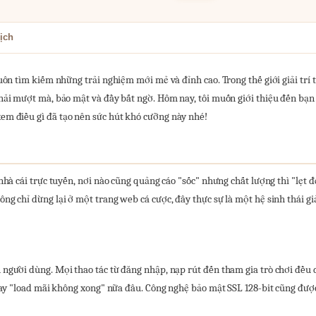
ịch
uôn tìm kiếm những trải nghiệm mới mẻ và đỉnh cao. Trong thế giới giải trí 
hải mượt mà, bảo mật và đầy bất ngờ. Hôm nay, tôi muốn giới thiệu đến bạn
xem điều gì đã tạo nên sức hút khó cưỡng này nhé!
hà cái trực tuyến, nơi nào cũng quảng cáo "sốc" nhưng chất lượng thì "lẹt đẹ
g chỉ dừng lại ở một trang web cá cược, đây thực sự là một hệ sinh thái giả
gười dùng. Mọi thao tác từ đăng nhập, nạp rút đến tham gia trò chơi đều di
hay "load mãi không xong" nữa đâu. Công nghệ bảo mật SSL 128-bit cũng đượ