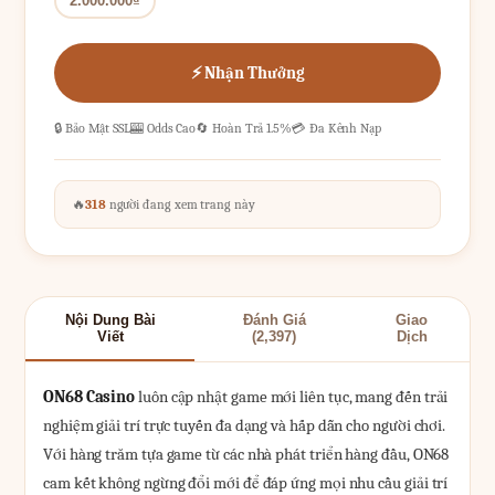
2.000.000₫
⚡ Nhận Thưởng
🔒 Bảo Mật SSL
🎰 Odds Cao
🔄 Hoàn Trả 1.5%
💳 Đa Kênh Nạp
🔥
318
người đang xem trang này
Nội Dung Bài
Đánh Giá
Giao
Viết
(2,397)
Dịch
ON68 Casino
luôn cập nhật game mới liên tục, mang đến trải
nghiệm giải trí trực tuyến đa dạng và hấp dẫn cho người chơi.
Với hàng trăm tựa game từ các nhà phát triển hàng đầu, ON68
cam kết không ngừng đổi mới để đáp ứng mọi nhu cầu giải trí