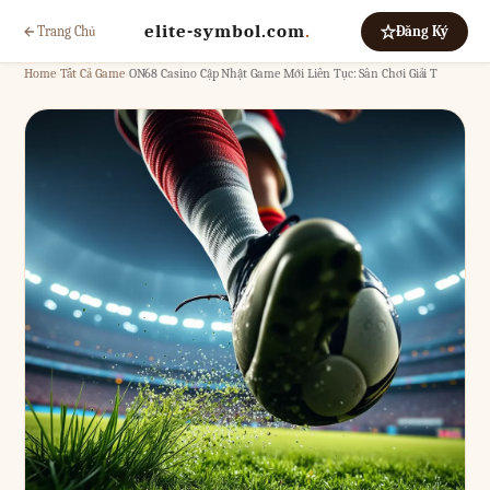
elite-symbol.com
.
Trang Chủ
Đăng Ký
Home
›
Tất Cả Game
›
ON68 Casino Cập Nhật Game Mới Liên Tục: Sân Chơi Giải T