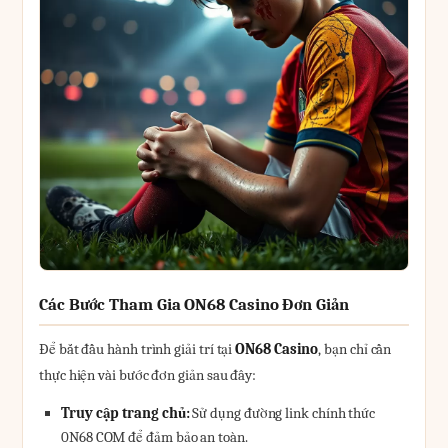
Các Bước Tham Gia ON68 Casino Đơn Giản
Để bắt đầu hành trình giải trí tại
ON68 Casino
, bạn chỉ cần
thực hiện vài bước đơn giản sau đây:
Truy cập trang chủ:
Sử dụng đường link chính thức
0N68 COM để đảm bảo an toàn.