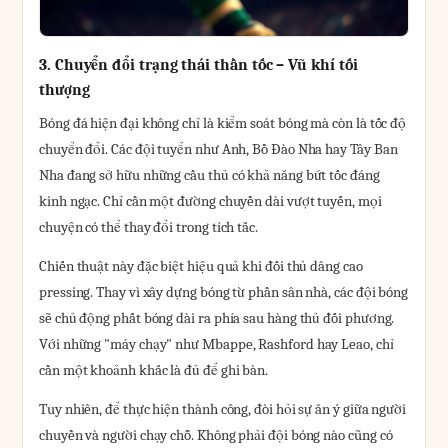
3. Chuyển đổi trạng thái thần tốc – Vũ khí tối
thượng
Bóng đá hiện đại không chỉ là kiểm soát bóng mà còn là tốc độ
chuyển đổi. Các đội tuyển như Anh, Bồ Đào Nha hay Tây Ban
Nha đang sở hữu những cầu thủ có khả năng bứt tốc đáng
kinh ngạc. Chỉ cần một đường chuyền dài vượt tuyến, mọi
chuyện có thể thay đổi trong tích tắc.
Chiến thuật này đặc biệt hiệu quả khi đối thủ dâng cao
pressing. Thay vì xây dựng bóng từ phần sân nhà, các đội bóng
sẽ chủ động phất bóng dài ra phía sau hàng thủ đối phương.
Với những "máy chạy" như Mbappe, Rashford hay Leao, chỉ
cần một khoảnh khắc là đủ để ghi bàn.
Tuy nhiên, để thực hiện thành công, đòi hỏi sự ăn ý giữa người
chuyền và người chạy chỗ. Không phải đội bóng nào cũng có