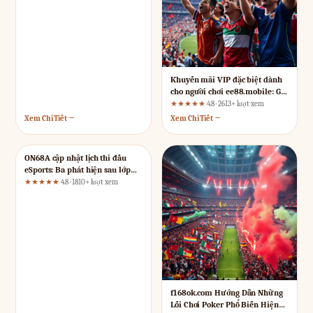
Khuyến mãi VIP đặc biệt dành
cho người chơi ee88.mobile: Giá
trị thực sau điều kiện doanh thu
★★★★★
4.8 · 2613+ lượt xem
Xem Chi Tiết →
Xem Chi Tiết →
ON68A cập nhật lịch thi đấu
eSports: Ba phát hiện sau lớp
sơn quảng cáo
★★★★★
4.8 · 1810+ lượt xem
f168ok.com Hướng Dẫn Những
Lối Chơi Poker Phổ Biến Hiện