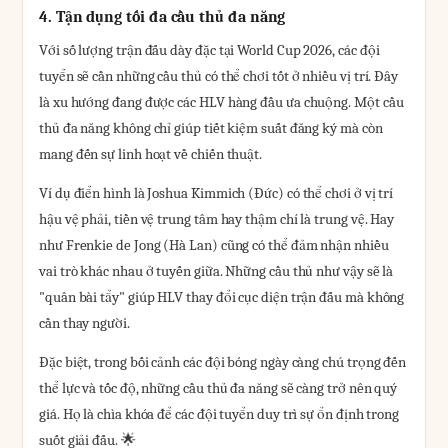
4. Tận dụng tối đa cầu thủ đa năng
Với số lượng trận đấu dày đặc tại World Cup 2026, các đội
tuyển sẽ cần những cầu thủ có thể chơi tốt ở nhiều vị trí. Đây
là xu hướng đang được các HLV hàng đầu ưa chuộng. Một cầu
thủ đa năng không chỉ giúp tiết kiệm suất đăng ký mà còn
mang đến sự linh hoạt về chiến thuật.
Ví dụ điển hình là Joshua Kimmich (Đức) có thể chơi ở vị trí
hậu vệ phải, tiền vệ trung tâm hay thậm chí là trung vệ. Hay
như Frenkie de Jong (Hà Lan) cũng có thể đảm nhận nhiều
vai trò khác nhau ở tuyến giữa. Những cầu thủ như vậy sẽ là
"quân bài tẩy" giúp HLV thay đổi cục diện trận đấu mà không
cần thay người.
Đặc biệt, trong bối cảnh các đội bóng ngày càng chú trọng đến
thể lực và tốc độ, những cầu thủ đa năng sẽ càng trở nên quý
giá. Họ là chìa khóa để các đội tuyển duy trì sự ổn định trong
suốt giải đấu. 🌟