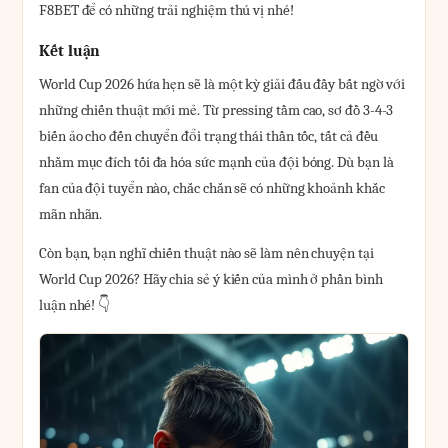
F8BET để có những trải nghiệm thú vị nhé!
Kết luận
World Cup 2026 hứa hẹn sẽ là một kỳ giải đấu đầy bất ngờ với
những chiến thuật mới mẻ. Từ pressing tầm cao, sơ đồ 3-4-3
biến ảo cho đến chuyển đổi trạng thái thần tốc, tất cả đều
nhằm mục đích tối đa hóa sức mạnh của đội bóng. Dù bạn là
fan của đội tuyển nào, chắc chắn sẽ có những khoảnh khắc
mãn nhãn.
Còn bạn, bạn nghĩ chiến thuật nào sẽ làm nên chuyện tại
World Cup 2026? Hãy chia sẻ ý kiến của mình ở phần bình
luận nhé! 👇