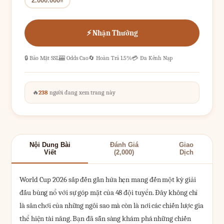
2.000.000₫
⚡ Nhận Thưởng
🔒 Bảo Mật SSL
🎰 Odds Cao
🔄 Hoàn Trả 1.5%
💳 Đa Kênh Nạp
🔥
238
người đang xem trang này
Nội Dung Bài
Đánh Giá
Giao
Viết
(2,000)
Dịch
World Cup 2026 sắp đến gần hứa hẹn mang đến một kỳ giải
đấu bùng nổ với sự góp mặt của 48 đội tuyển. Đây không chỉ
là sân chơi của những ngôi sao mà còn là nơi các chiến lược gia
thể hiện tài năng. Bạn đã sẵn sàng khám phá những chiến