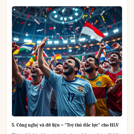
5. Công nghệ và dữ liệu – "Trợ thủ đắc lực" cho HLV