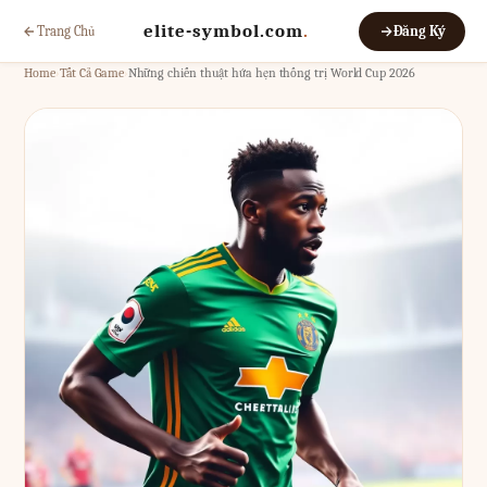
elite-symbol.com
.
Trang Chủ
Đăng Ký
Home
›
Tất Cả Game
›
Những chiến thuật hứa hẹn thống trị World Cup 2026