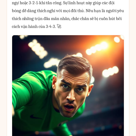
ngự hoặc 3-2-5 khi tấn công. Sự linh hoạt này giúp các đội
bóng dễ dàng thích nghi với mọi đối thủ. Nếu bạn là người yêu
thích những trận đấu mãn nhãn, chắc chắn sẽ bị cuốn hút bởi
cách vận hành của 3-4-3. 🚀