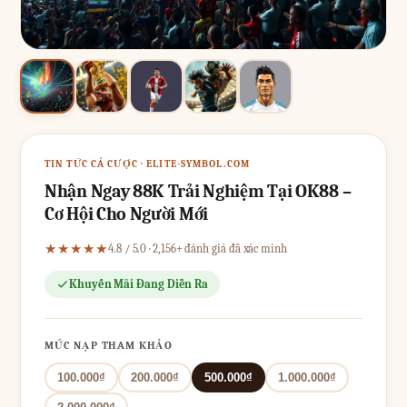
TIN TỨC CÁ CƯỢC · ELITE-SYMBOL.COM
Nhận Ngay 88K Trải Nghiệm Tại OK88 –
Cơ Hội Cho Người Mới
★★★★★
4.8 / 5.0 · 2,156+ đánh giá đã xác minh
Khuyến Mãi Đang Diễn Ra
MỨC NẠP THAM KHẢO
100.000₫
200.000₫
500.000₫
1.000.000₫