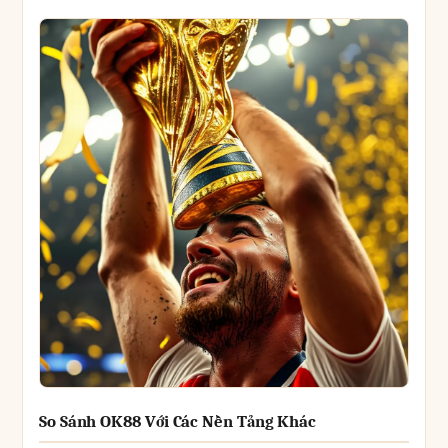
So Sánh OK88 Với Các Nền Tảng Khác