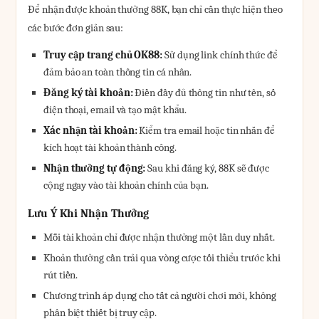
Để nhận được khoản thưởng 88K, bạn chỉ cần thực hiện theo
các bước đơn giản sau:
Truy cập trang chủ OK88:
Sử dụng link chính thức để
đảm bảo an toàn thông tin cá nhân.
Đăng ký tài khoản:
Điền đầy đủ thông tin như tên, số
điện thoại, email và tạo mật khẩu.
Xác nhận tài khoản:
Kiểm tra email hoặc tin nhắn để
kích hoạt tài khoản thành công.
Nhận thưởng tự động:
Sau khi đăng ký, 88K sẽ được
cộng ngay vào tài khoản chính của bạn.
Lưu Ý Khi Nhận Thưởng
Mỗi tài khoản chỉ được nhận thưởng một lần duy nhất.
Khoản thưởng cần trải qua vòng cược tối thiểu trước khi
rút tiền.
Chương trình áp dụng cho tất cả người chơi mới, không
phân biệt thiết bị truy cập.