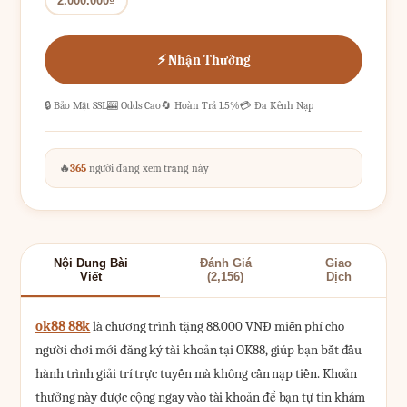
2.000.000₫
⚡ Nhận Thưởng
🔒 Bảo Mật SSL
🎰 Odds Cao
🔄 Hoàn Trả 1.5%
💳 Đa Kênh Nạp
🔥
365
người đang xem trang này
Nội Dung Bài
Đánh Giá
Giao
Viết
(2,156)
Dịch
ok88 88k
là chương trình tặng 88.000 VNĐ miễn phí cho
người chơi mới đăng ký tài khoản tại OK88, giúp bạn bắt đầu
hành trình giải trí trực tuyến mà không cần nạp tiền. Khoản
thưởng này được cộng ngay vào tài khoản để bạn tự tin khám