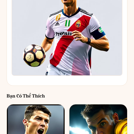
Bạn Có Thể Thích