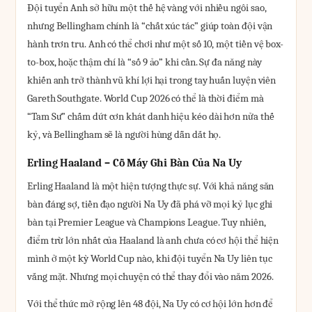
Đội tuyển Anh sở hữu một thế hệ vàng với nhiều ngôi sao,
nhưng Bellingham chính là “chất xúc tác” giúp toàn đội vận
hành trơn tru. Anh có thể chơi như một số 10, một tiền vệ box-
to-box, hoặc thậm chí là “số 9 ảo” khi cần. Sự đa năng này
khiến anh trở thành vũ khí lợi hại trong tay huấn luyện viên
Gareth Southgate. World Cup 2026 có thể là thời điểm mà
“Tam Sư” chấm dứt cơn khát danh hiệu kéo dài hơn nửa thế
kỷ, và Bellingham sẽ là người hùng dẫn dắt họ.
Erling Haaland – Cỗ Máy Ghi Bàn Của Na Uy
Erling Haaland là một hiện tượng thực sự. Với khả năng săn
bàn đáng sợ, tiền đạo người Na Uy đã phá vỡ mọi kỷ lục ghi
bàn tại Premier League và Champions League. Tuy nhiên,
điểm trừ lớn nhất của Haaland là anh chưa có cơ hội thể hiện
mình ở một kỳ World Cup nào, khi đội tuyển Na Uy liên tục
vắng mặt. Nhưng mọi chuyện có thể thay đổi vào năm 2026.
Với thể thức mở rộng lên 48 đội, Na Uy có cơ hội lớn hơn để