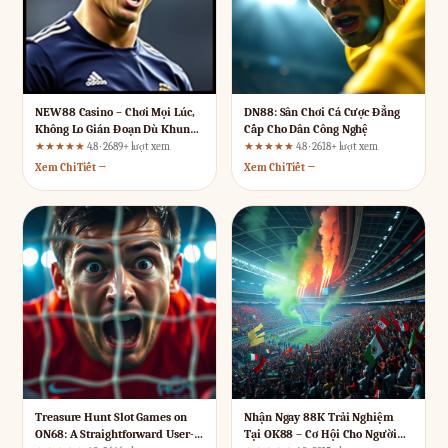
NEW88 Casino – Chơi Mọi Lúc,
DN88: Sân Chơi Cá Cược Đẳng
Không Lo Gián Đoạn Dù Khung
Cấp Cho Dân Công Nghệ
Giờ Cao Điểm
★★★★★
4.8 · 2689+ lượt xem
★★★★★
4.8 · 2618+ lượt xem
Xem Chi Tiết →
Xem Chi Tiết →
Treasure Hunt Slot Games on
Nhận Ngay 88K Trải Nghiệm
ON68: A Straightforward User-
Tại OK88 – Cơ Hội Cho Người