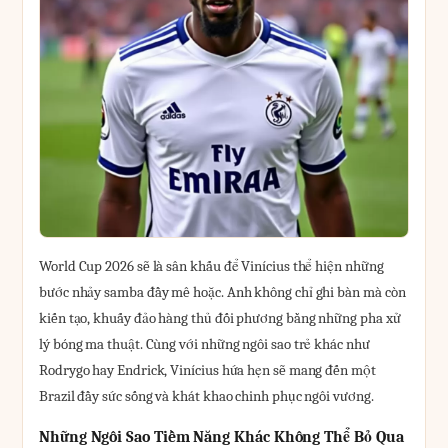
World Cup 2026 sẽ là sân khấu để Vinícius thể hiện những
bước nhảy samba đầy mê hoặc. Anh không chỉ ghi bàn mà còn
kiến tạo, khuấy đảo hàng thủ đối phương bằng những pha xử
lý bóng ma thuật. Cùng với những ngôi sao trẻ khác như
Rodrygo hay Endrick, Vinícius hứa hẹn sẽ mang đến một
Brazil đầy sức sống và khát khao chinh phục ngôi vương.
Những Ngôi Sao Tiềm Năng Khác Không Thể Bỏ Qua