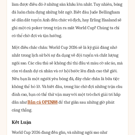
làm được điều đó ở những sân khấu lớn nhất. Tuy nhiên, bóng
đá luôn chứa đựng những bất ngờ. Biết đâu Jude Bellingham
sẽ dẫn dắt tuyển Anh đến chức vô địch, hay Erling Haaland sẽ
ghi một cú poker trong trận ra mắt World Cup? Chúng ta chỉ
có thể chờ đợi và tận hưởng.
Một điều chắc chắn: World Cup 2026 sẽ là kỳ giải đáng nhớ
nhất trong lịch sử bởi sự đa dạng về đội tuyển và chất lượng
ngôi sao. Các cầu thủ sẽ không chỉ thi đấu vì màu cờ sắc áo, mà
còn vì danh dự cá nhân và cơ hội bước lên đỉnh cao thế giới.
Nếu bạn là một người yêu bóng đá, đây chắc chắn là bữa tiệc
không thể bỏ lỡ. Và biết đâu, trong lúc chờ đợi những trận cầu
đỉnh cao, bạn có thể thử vận may với một trò chơi giải trí hấp
dẫn như
Bắn cá OPEN88
để thư giãn sau những giờ phút
căng thẳng.
Kết Luận
World Cup 2026 đang đến gần, và những ngôi sao như