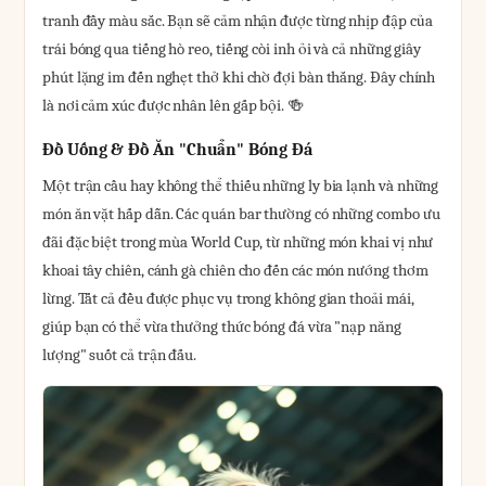
tranh đầy màu sắc. Bạn sẽ cảm nhận được từng nhịp đập của
trái bóng qua tiếng hò reo, tiếng còi inh ỏi và cả những giây
phút lặng im đến nghẹt thở khi chờ đợi bàn thắng. Đây chính
là nơi cảm xúc được nhân lên gấp bội. 🍻
Đồ Uống & Đồ Ăn "Chuẩn" Bóng Đá
Một trận cầu hay không thể thiếu những ly bia lạnh và những
món ăn vặt hấp dẫn. Các quán bar thường có những combo ưu
đãi đặc biệt trong mùa World Cup, từ những món khai vị như
khoai tây chiên, cánh gà chiên cho đến các món nướng thơm
lừng. Tất cả đều được phục vụ trong không gian thoải mái,
giúp bạn có thể vừa thưởng thức bóng đá vừa "nạp năng
lượng" suốt cả trận đấu.