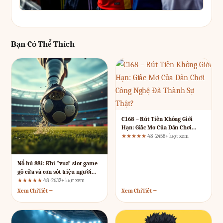
Bạn Có Thể Thích
C168 – Rút Tiền Không Giới
Hạn: Giấc Mơ Của Dân Chơi
Công Nghệ Đã Thành Sự Thật?
★★★★★
4.8 · 2458+ lượt xem
Nổ hũ 88i: Khi “vua” slot game
gõ cửa và cơn sốt triệu người
chơi
★★★★★
4.8 · 2632+ lượt xem
Xem Chi Tiết →
Xem Chi Tiết →