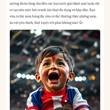
nướng thơm lừng cho đến các loại nước giải khát mát lạnh, tất
cả tạo nên một bức tranh ẩm thực đa dạng và hấp dẫn. Bạn
vừa có thể xem bóng đá, vừa có thể thưởng thức những món
ăn vặt yêu thích, thật tuyệt vời phải không nào! 🥳