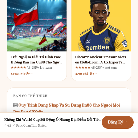
Trải Nghiệm Giải Trí Đỉnh Cao:
Discover Ancient Treasure Slots
Hướng Dẫn Tải Uu88 Cho Người
on f168ok.com: A UX Expert’s
Mới
Reality Check
★★★★★
4.8 · 2519+ lượt xem
★★★★★
4.8 · 2754+ lượt xem
Xem Chi Tiết →
Xem Chi Tiết →
BẠN CÓ THỂ THÍCH
🎰
Quy Trinh Dang Nhap Va Su Dung Dn88 Cho Nguoi Moi
Bat Dau 6RXs9q
Không Khí World Cup Sôi Động Ở Những Địa Điểm Nổi Tiếng Bạn Không Thể Bỏ Lỡ
🎰
Kinh Nghiệm Chơi Blackjack Đè Bẹp Nhà Cái Tại Casino
Đăng Ký →
⭐ 4.8 · ✓ Được Quan Tâm Nhiều
EA88 – Hướng Dẫn Từ A Đến Z
🎰
Sunwin Du Doan Keo Chau Au Chuan Xac Bi Quyet