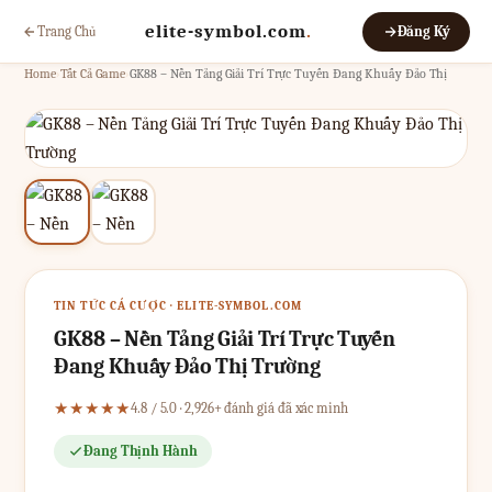
elite-symbol.com
.
Trang Chủ
Đăng Ký
Home
›
Tất Cả Game
›
GK88 – Nền Tảng Giải Trí Trực Tuyến Đang Khuấy Đảo Thị
TIN TỨC CÁ CƯỢC · ELITE-SYMBOL.COM
GK88 – Nền Tảng Giải Trí Trực Tuyến
Đang Khuấy Đảo Thị Trường
★★★★★
4.8 / 5.0 · 2,926+ đánh giá đã xác minh
Đang Thịnh Hành