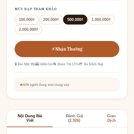
MỨC NẠP THAM KHẢO
100.000₫
200.000₫
500.000₫
1.000.000₫
2.000.000₫
⚡ Nhận Thưởng
🔒 Bảo Mật SSL
🎰 Odds Cao
🔄 Hoàn Trả 1.5%
💳 Đa Kênh Nạp
🔥
474
người đang xem trang này
Nội Dung Bài
Đánh Giá
Giao
Viết
(2,926)
Dịch