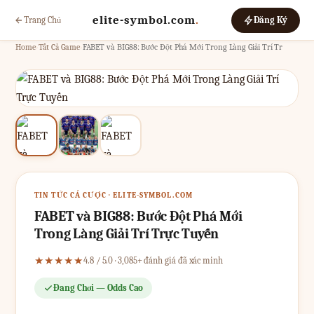
elite-symbol.com
.
Trang Chủ
Đăng Ký
Home
›
Tất Cả Game
›
FABET và BIG88: Bước Đột Phá Mới Trong Làng Giải Trí Tr
TIN TỨC CÁ CƯỢC · ELITE-SYMBOL.COM
FABET và BIG88: Bước Đột Phá Mới
Trong Làng Giải Trí Trực Tuyến
★★★★★
4.8 / 5.0 · 3,085+ đánh giá đã xác minh
Đang Chơi — Odds Cao