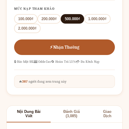
MỨC NẠP THAM KHẢO
100.000₫
200.000₫
500.000₫
1.000.000₫
2.000.000₫
⚡ Nhận Thưởng
🔒 Bảo Mật SSL
🎰 Odds Cao
🔄 Hoàn Trả 1.5%
💳 Đa Kênh Nạp
🔥
287
người đang xem trang này
Nội Dung Bài
Đánh Giá
Giao
Viết
(3,085)
Dịch