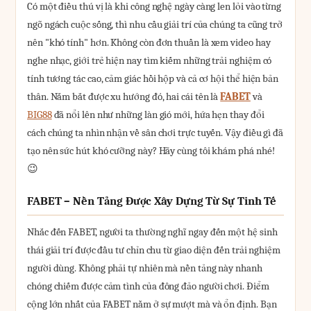
Có một điều thú vị là khi công nghệ ngày càng len lỏi vào từng
ngõ ngách cuộc sống, thì nhu cầu giải trí của chúng ta cũng trở
nên "khó tính" hơn. Không còn đơn thuần là xem video hay
nghe nhạc, giới trẻ hiện nay tìm kiếm những trải nghiệm có
tính tương tác cao, cảm giác hồi hộp và cả cơ hội thể hiện bản
thân. Nắm bắt được xu hướng đó, hai cái tên là
FABET
và
BIG88
đã nổi lên như những làn gió mới, hứa hẹn thay đổi
cách chúng ta nhìn nhận về sân chơi trực tuyến. Vậy điều gì đã
tạo nên sức hút khó cưỡng này? Hãy cùng tôi khám phá nhé!
😉
FABET – Nền Tảng Được Xây Dựng Từ Sự Tinh Tế
Nhắc đến FABET, người ta thường nghĩ ngay đến một hệ sinh
thái giải trí được đầu tư chỉn chu từ giao diện đến trải nghiệm
người dùng. Không phải tự nhiên mà nền tảng này nhanh
chóng chiếm được cảm tình của đông đảo người chơi. Điểm
cộng lớn nhất của FABET nằm ở sự mượt mà và ổn định. Bạn