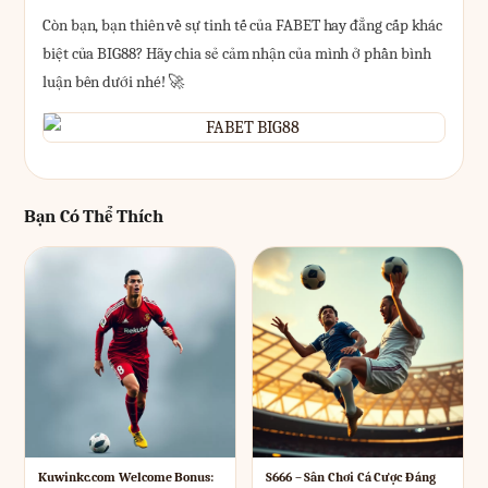
Còn bạn, bạn thiên về sự tinh tế của FABET hay đẳng cấp khác
biệt của BIG88? Hãy chia sẻ cảm nhận của mình ở phần bình
luận bên dưới nhé! 🚀
Bạn Có Thể Thích
Kuwinkc.com Welcome Bonus:
S666 – Sân Chơi Cá Cược Đáng