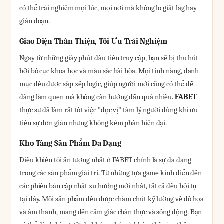
có thể trải nghiệm mọi lúc, mọi nơi mà không lo giật lag hay
gián đoạn.
Giao Diện Thân Thiện, Tối Ưu Trải Nghiệm
Ngay từ những giây phút đầu tiên truy cập, bạn sẽ bị thu hút
bởi bố cục khoa học và màu sắc hài hòa. Mọi tính năng, danh
mục đều được sắp xếp logic, giúp người mới cũng có thể dễ
dàng làm quen mà không cần hướng dẫn quá nhiều.
FABET
thực sự đã làm rất tốt việc "đọc vị" tâm lý người dùng khi ưu
tiên sự đơn giản nhưng không kém phần hiện đại.
Kho Tàng Sản Phẩm Đa Dạng
Điều khiến tôi ấn tượng nhất ở FABET chính là sự đa dạng
trong các sản phẩm giải trí. Từ những tựa game kinh điển đến
các phiên bản cập nhật xu hướng mới nhất, tất cả đều hội tụ
tại đây. Mỗi sản phẩm đều được chăm chút kỹ lưỡng về đồ họa
và âm thanh, mang đến cảm giác chân thực và sống động. Bạn