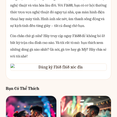
nghệ thuật và văn hóa lâu đời. Với F1688, bạn có cơ hội thưởng
thức trọn vẹn nghệ thuật đó ngay tại nhà, qua màn hình điện
thoại hay máy tính. Hình ảnh sắc nét, âm thanh sống động và
sự kịch tính đến từng giây – tất cả đang chờ bạn.
Còn chần chừ gì nữa? Hãy truy cập ngay F1688 để không bỏ lỡ
bất kỳ trận cầu đỉnh cao nào. Và tôi rất tò mò: bạn thích xem
những dòng gà nào nhất? Gà nòi, gà tre hay gà Mỹ? Hãy chia sẻ
với tôi nhé!
Bạn Có Thể Thích