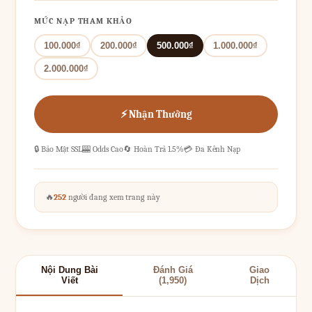
MỨC NẠP THAM KHẢO
100.000₫
200.000₫
500.000₫
1.000.000₫
2.000.000₫
⚡ Nhận Thưởng
🔒 Bảo Mật SSL
🎰 Odds Cao
🔄 Hoàn Trả 1.5%
💳 Đa Kênh Nạp
🔥
252
người đang xem trang này
Nội Dung Bài
Đánh Giá
Giao
Viết
(1,950)
Dịch