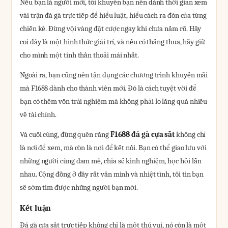
Nếu bạn là người mới, tôi khuyên bạn nên dành thời gian xem
vài trận đá gà trực tiếp để hiểu luật, hiểu cách ra đòn của từng
chiến kê. Đừng vội vàng đặt cược ngay khi chưa nắm rõ. Hãy
coi đây là một hình thức giải trí, và nếu có thắng thua, hãy giữ
cho mình một tinh thần thoải mái nhất.
Ngoài ra, bạn cũng nên tận dụng các chương trình khuyến mãi
mà F1688 dành cho thành viên mới. Đó là cách tuyệt vời để
bạn có thêm vốn trải nghiệm mà không phải lo lắng quá nhiều
về tài chính.
Và cuối cùng, đừng quên rằng
F1688 đá gà cựa sắt
không chỉ
là nơi để xem, mà còn là nơi để kết nối. Bạn có thể giao lưu với
những người cùng đam mê, chia sẻ kinh nghiệm, học hỏi lẫn
nhau. Cộng đồng ở đây rất văn minh và nhiệt tình, tôi tin bạn
sẽ sớm tìm được những người bạn mới.
Kết luận
Đá gà cựa sắt trực tiếp không chỉ là một thú vui, nó còn là một