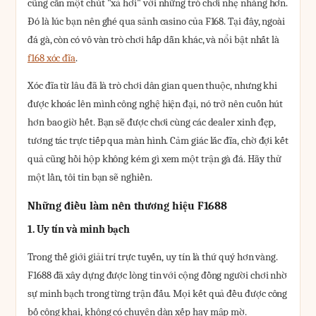
cũng cần một chút "xả hơi" với những trò chơi nhẹ nhàng hơn.
Đó là lúc bạn nên ghé qua sảnh casino của F168. Tại đây, ngoài
đá gà, còn có vô vàn trò chơi hấp dẫn khác, và nổi bật nhất là
f168 xóc đĩa
.
Xóc đĩa từ lâu đã là trò chơi dân gian quen thuộc, nhưng khi
được khoác lên mình công nghệ hiện đại, nó trở nên cuốn hút
hơn bao giờ hết. Bạn sẽ được chơi cùng các dealer xinh đẹp,
tương tác trực tiếp qua màn hình. Cảm giác lắc đĩa, chờ đợi kết
quả cũng hồi hộp không kém gì xem một trận gà đá. Hãy thử
một lần, tôi tin bạn sẽ nghiền.
Những điều làm nên thương hiệu F1688
1. Uy tín và minh bạch
Trong thế giới giải trí trực tuyến, uy tín là thứ quý hơn vàng.
F1688 đã xây dựng được lòng tin với cộng đồng người chơi nhờ
sự minh bạch trong từng trận đấu. Mọi kết quả đều được công
bố công khai, không có chuyện dàn xếp hay mập mờ.