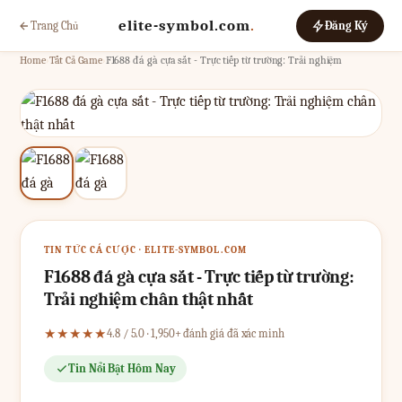
elite-symbol.com
.
Trang Chủ
Đăng Ký
Home
›
Tất Cả Game
›
F1688 đá gà cựa sắt - Trực tiếp từ trường: Trải nghiệm
TIN TỨC CÁ CƯỢC · ELITE-SYMBOL.COM
F1688 đá gà cựa sắt - Trực tiếp từ trường:
Trải nghiệm chân thật nhất
★★★★★
4.8 / 5.0 · 1,950+ đánh giá đã xác minh
Tin Nổi Bật Hôm Nay