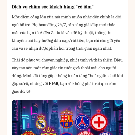
Dịch vụ chăm sóc khách hàng "có tâm"
Một điểm cộng lớn nữa mà mình muốn nhắc đến chính là đội
ngũ hỗ trợ. Họ hoạt động 24/7, sẵn sàng giải đáp mọi thắc
mắc của bạn từ A đến Z. Dù là vấn đề kỹ thuật, thông tin
khuyến mãi hay hướng dẫn nạp/rút tiền, bạn chỉ cần gửi yêu
cầu và sẽ nhận được phản hồi trong thời gian ngắn nhất.
Thái độ phục vụ chuyên nghiệp, nhiệt tình và thân thiện. Điều
này tạo nên một cảm giác tin tưởng và thoải mái cho người
dùng. Mình đã từng gặp không ít nền tảng "bơ" người chơi khi
gặp sự cố, nhưng với
F168
, bạn sẽ không phải trải qua cảm
giác đó. 🤝