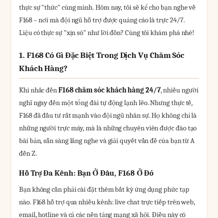
thực sự "thức" cùng mình. Hôm nay, tôi sẽ kể cho bạn nghe về
F168 – nơi mà đội ngũ hỗ trợ được quảng cáo là trực 24/7.
Liệu có thực sự "xịn sò" như lời đồn? Cùng tôi khám phá nhé!
1. F168 Có Gì Đặc Biệt Trong Dịch Vụ Chăm Sóc
Khách Hàng?
Khi nhắc đến
F168 chăm sóc khách hàng 24/7
, nhiều người
nghĩ ngay đến một tổng đài tự động lạnh lẽo. Nhưng thực tế,
F168 đã đầu tư rất mạnh vào đội ngũ nhân sự. Họ không chỉ là
những người trực máy, mà là những chuyên viên được đào tạo
bài bản, sẵn sàng lắng nghe và giải quyết vấn đề của bạn từ A
đến Z.
Hỗ Trợ Đa Kênh: Bạn Ở Đâu, F168 Ở Đó
Bạn không cần phải cài đặt thêm bất kỳ ứng dụng phức tạp
nào. F168 hỗ trợ qua nhiều kênh: live chat trực tiếp trên web,
email, hotline và cả các nền tảng mạng xã hội. Điều này có