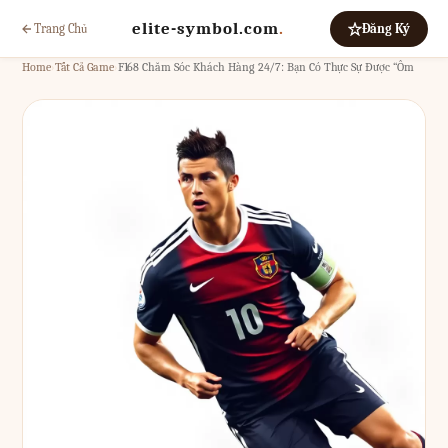
elite-symbol.com
.
Trang Chủ
Đăng Ký
Home
›
Tất Cả Game
›
F168 Chăm Sóc Khách Hàng 24/7: Bạn Có Thực Sự Được “Ôm