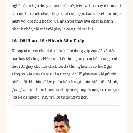
nghĩa là dù bạn đang ở quán cà phê, trên xe bus hay ở nhà, chỉ
cần một cú click chuột hoặc một cuộc gọi, bạn đã kết nối được
ngay với đội ngũ hỗ trợ. Cá nhân tôi thấy live chat là kênh
nhanh nhất, chỉ mất vài giây là có người trả lời.
Tốc Độ Phản Hồi: Nhanh Như Chớp
Không ai muốn chờ đợi, nhất là khi đang gặp vấn đề về tiền
bạc hay kỹ thuật. F168 cam kết thời gian phản hồi trung bình
dưới 30 giây cho live chat. Tôi đã thử nghiệm vào lúc 2 giờ
sáng, và kết quả thực sự ấn tượng: chỉ 15 giây sau khi gửi tin
nhắn, tôi đã nhận được phản hồi từ một nhân viên tên Minh,
giọng văn rất thân thiện và chuyên nghiệp. Không có cảm giác
"cà kê dê ngỗng" hay trả lời tự động vô hồn.