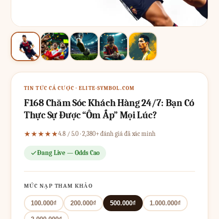
TIN TỨC CÁ CƯỢC · ELITE-SYMBOL.COM
F168 Chăm Sóc Khách Hàng 24/7: Bạn Có
Thực Sự Được “Ôm Ấp” Mọi Lúc?
★★★★★
4.8 / 5.0 · 2,380+ đánh giá đã xác minh
Đang Live — Odds Cao
MỨC NẠP THAM KHẢO
100.000₫
200.000₫
500.000₫
1.000.000₫