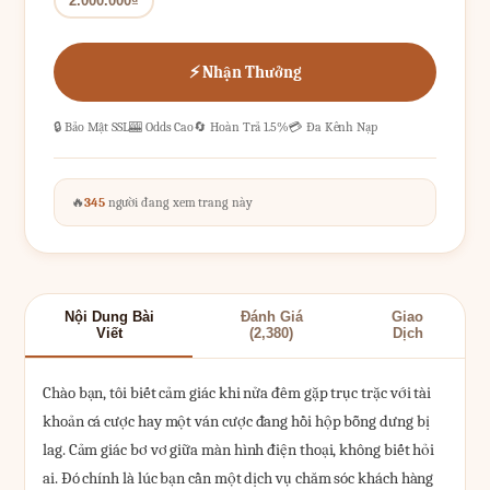
2.000.000₫
⚡ Nhận Thưởng
🔒 Bảo Mật SSL
🎰 Odds Cao
🔄 Hoàn Trả 1.5%
💳 Đa Kênh Nạp
🔥
345
người đang xem trang này
Nội Dung Bài
Đánh Giá
Giao
Viết
(2,380)
Dịch
Chào bạn, tôi biết cảm giác khi nửa đêm gặp trục trặc với tài
khoản cá cược hay một ván cược đang hồi hộp bỗng dưng bị
lag. Cảm giác bơ vơ giữa màn hình điện thoại, không biết hỏi
ai. Đó chính là lúc bạn cần một dịch vụ chăm sóc khách hàng