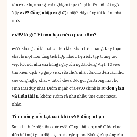
tên có vẻ lạ, nhưng trải nghiệm thực tế lại khiến tôi bất ngờ.
Vậy
ev99 đăng nhập
có gì đặc biệt? Hãy cùng tôi khám phá
nhé.
ev99 là gì? Vì sao bạn nên quan tâm?
ev99 không chỉ là một cái tên khô khan trên mạng. Đây thực
chất là một nền tảng tích hợp nhiều tiện ích, tập trung vào
việc kết nối nhu cầu hàng ngày của người dùng Việt. Từ việc
tìm kiếm dịch vụ giúp việc, sửa chữa nhà cửa, cho đến các nhu
cầu công nghệ khác – tất cả đều được gói gọn trong một hệ
sinh thái duy nhất. Điểm mạnh của ev99 chính là sự
đơn giản
và thân thiện
, không rườm rà như nhiều ứng dụng ngoại
nhập.
Tính năng nổi bật sau khi ev99 đăng nhập
Sau khi thực hiện thao tác ev99 đăng nhập, bạn sẽ được chào
đón bởi một giao diện sạch sẽ, trực quan. Không có quảng cáo