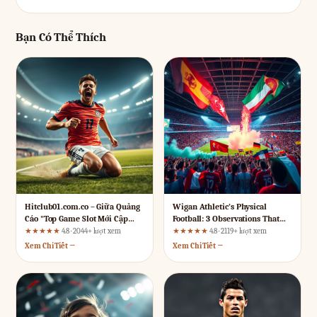
Bạn Có Thể Thích
Hitclub01.com.co – Giữa Quảng
Wigan Athletic’s Physical
Cáo "Top Game Slot Mới Cập
Football: 3 Observations That
Nhật Liên Tục" Và Những Gì
Reshape Your Tactical View
★★★★★
4.8 · 2044+ lượt xem
★★★★★
4.8 · 2119+ lượt xem
Người Chơi Cần Tự Xác Minh
Xem Chi Tiết →
Xem Chi Tiết →