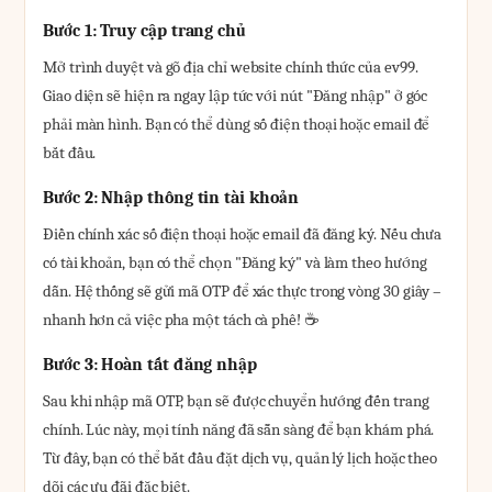
Bước 1: Truy cập trang chủ
Mở trình duyệt và gõ địa chỉ website chính thức của ev99.
Giao diện sẽ hiện ra ngay lập tức với nút "Đăng nhập" ở góc
phải màn hình. Bạn có thể dùng số điện thoại hoặc email để
bắt đầu.
Bước 2: Nhập thông tin tài khoản
Điền chính xác số điện thoại hoặc email đã đăng ký. Nếu chưa
có tài khoản, bạn có thể chọn "Đăng ký" và làm theo hướng
dẫn. Hệ thống sẽ gửi mã OTP để xác thực trong vòng 30 giây –
nhanh hơn cả việc pha một tách cà phê! ☕
Bước 3: Hoàn tất đăng nhập
Sau khi nhập mã OTP, bạn sẽ được chuyển hướng đến trang
chính. Lúc này, mọi tính năng đã sẵn sàng để bạn khám phá.
Từ đây, bạn có thể bắt đầu đặt dịch vụ, quản lý lịch hoặc theo
dõi các ưu đãi đặc biệt.