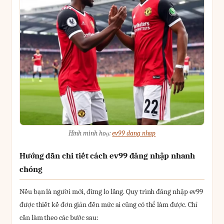
Hình minh hoạ:
ev99 dang nhap
Hướng dẫn chi tiết cách ev99 đăng nhập nhanh
chóng
Nếu bạn là người mới, đừng lo lắng. Quy trình đăng nhập ev99
được thiết kế đơn giản đến mức ai cũng có thể làm được. Chỉ
cần làm theo các bước sau: