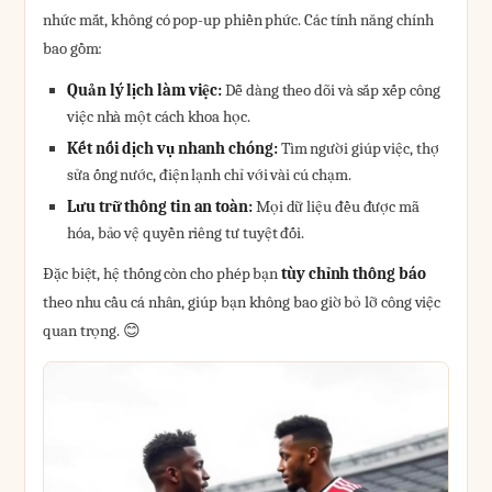
nhức mắt, không có pop-up phiền phức. Các tính năng chính
bao gồm:
Quản lý lịch làm việc:
Dễ dàng theo dõi và sắp xếp công
việc nhà một cách khoa học.
Kết nối dịch vụ nhanh chóng:
Tìm người giúp việc, thợ
sửa ống nước, điện lạnh chỉ với vài cú chạm.
Lưu trữ thông tin an toàn:
Mọi dữ liệu đều được mã
hóa, bảo vệ quyền riêng tư tuyệt đối.
Đặc biệt, hệ thống còn cho phép bạn
tùy chỉnh thông báo
theo nhu cầu cá nhân, giúp bạn không bao giờ bỏ lỡ công việc
quan trọng. 😊