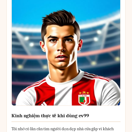
Kinh nghiệm thực tế khi dùng ev99
Tôi nhớ có lần cần tìm người dọn dẹp nhà cửa gấp vì khách