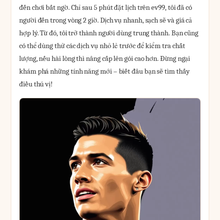
đến chơi bất ngờ. Chỉ sau 5 phút đặt lịch trên ev99, tôi đã có
người đến trong vòng 2 giờ. Dịch vụ nhanh, sạch sẽ và giá cả
hợp lý. Từ đó, tôi trở thành người dùng trung thành. Bạn cũng
có thể dùng thử các dịch vụ nhỏ lẻ trước để kiểm tra chất
lượng, nếu hài lòng thì nâng cấp lên gói cao hơn. Đừng ngại
khám phá những tính năng mới – biết đâu bạn sẽ tìm thấy
điều thú vị!