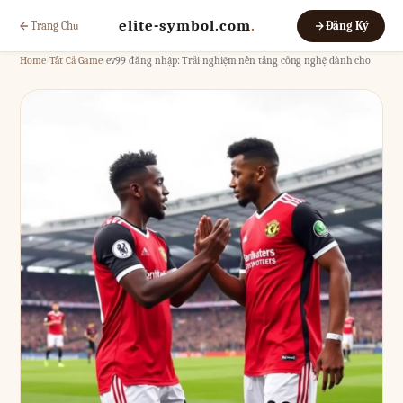
elite-symbol.com
.
Trang Chủ
Đăng Ký
Home
›
Tất Cả Game
›
ev99 đăng nhập: Trải nghiệm nền tảng công nghệ dành cho