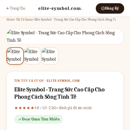
elite-symbol.com
.
Trang Chủ
Đăng Ký
Home
›
Tất Cả Game
›
Elite Symbol - Trang Sức Cao Cấp Cho Phong Cách Sống Ti
TIN TỨC CÁ CƯỢC · ELITE-SYMBOL.COM
Elite Symbol - Trang Sức Cao Cấp Cho
Phong Cách Sống Tinh Tế
★★★★★
4.8 / 5.0 · 2,165+ đánh giá đã xác minh
Được Quan Tâm Nhiều