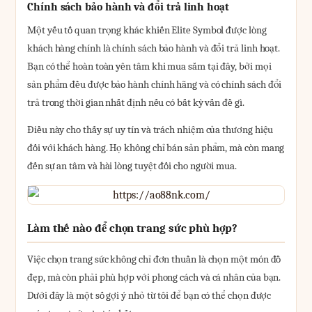
Chính sách bảo hành và đổi trả linh hoạt
Một yếu tố quan trọng khác khiến Elite Symbol được lòng
khách hàng chính là chính sách bảo hành và đổi trả linh hoạt.
Bạn có thể hoàn toàn yên tâm khi mua sắm tại đây, bởi mọi
sản phẩm đều được bảo hành chính hãng và có chính sách đổi
trả trong thời gian nhất định nếu có bất kỳ vấn đề gì.
Điều này cho thấy sự uy tín và trách nhiệm của thương hiệu
đối với khách hàng. Họ không chỉ bán sản phẩm, mà còn mang
đến sự an tâm và hài lòng tuyệt đối cho người mua.
Làm thế nào để chọn trang sức phù hợp?
Việc chọn trang sức không chỉ đơn thuần là chọn một món đồ
đẹp, mà còn phải phù hợp với phong cách và cá nhân của bạn.
Dưới đây là một số gợi ý nhỏ từ tôi để bạn có thể chọn được