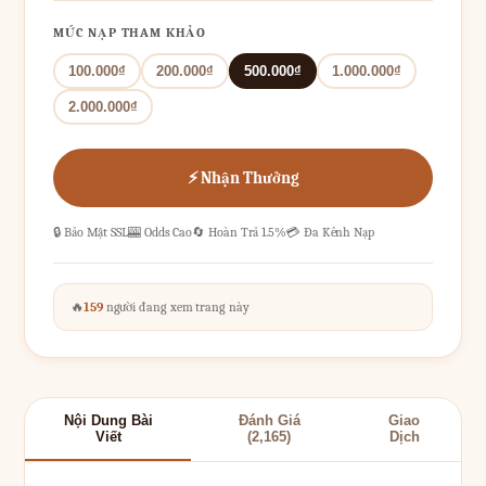
MỨC NẠP THAM KHẢO
100.000₫
200.000₫
500.000₫
1.000.000₫
2.000.000₫
⚡ Nhận Thưởng
🔒 Bảo Mật SSL
🎰 Odds Cao
🔄 Hoàn Trả 1.5%
💳 Đa Kênh Nạp
🔥
159
người đang xem trang này
Nội Dung Bài
Đánh Giá
Giao
Viết
(2,165)
Dịch