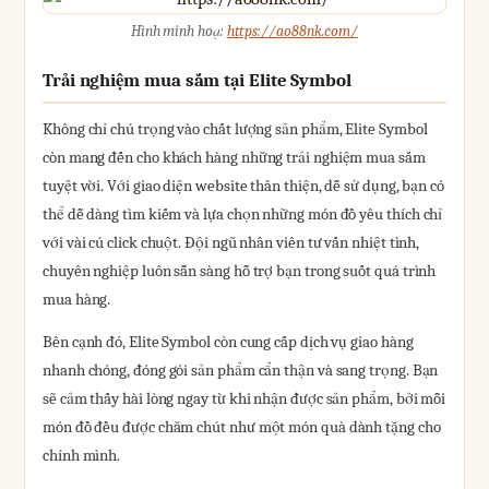
Hình minh hoạ:
https://ao88nk.com/
Trải nghiệm mua sắm tại Elite Symbol
Không chỉ chú trọng vào chất lượng sản phẩm, Elite Symbol
còn mang đến cho khách hàng những trải nghiệm mua sắm
tuyệt vời. Với giao diện website thân thiện, dễ sử dụng, bạn có
thể dễ dàng tìm kiếm và lựa chọn những món đồ yêu thích chỉ
với vài cú click chuột. Đội ngũ nhân viên tư vấn nhiệt tình,
chuyên nghiệp luôn sẵn sàng hỗ trợ bạn trong suốt quá trình
mua hàng.
Bên cạnh đó, Elite Symbol còn cung cấp dịch vụ giao hàng
nhanh chóng, đóng gói sản phẩm cẩn thận và sang trọng. Bạn
sẽ cảm thấy hài lòng ngay từ khi nhận được sản phẩm, bởi mỗi
món đồ đều được chăm chút như một món quà dành tặng cho
chính mình.