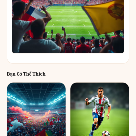
Bạn Có Thể Thích