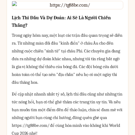
Lịch Thi Đấu Và Dự Đoán: Ai Sẽ Là Người Chiến
Thắng?
Trong ngày hôm nay, một loạt các trận đấu quan trọng sẽ diễn
ra. Từ những màn đối đầu "kinh điển" ở châu Âu cho đến
những cuộc chiến "sinh tử" tại châu Phi. Các chuyên gia đang
đưa ra những dự đoán khác nhau, nhưng tôi tin rằng bất ngờ
là gia vị không thể thiếu của bóng đá. Các đội bóng cửa dưới
hoàn toàn có thể tạo nên "địa chấn" nếu họ có một ngày thi
đấu thăng hoa.
Để cập nhật nhanh nhất tỷ số, lịch thi đấu cũng như những tin
tức nóng hổi, bạn có thể ghé thăm các trang tin uy tín. Và nếu
bạn muốn tìm một điểm đến để thảo luận, chia sẻ đam mê với
những người bạn cùng chí hướng, đừng quên ghé qua
https://tg88be.com/ để cùng hòa mình vào không khí World
Cup 2026 nhé!