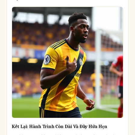
Kết Lại: Hành Trình Còn Dài Và Đầy Hứa Hẹn