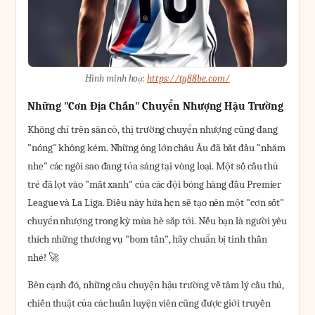
Hình minh hoạ:
https://tg88be.com/
Những "Cơn Địa Chấn" Chuyển Nhượng Hậu Trường
Không chỉ trên sân cỏ, thị trường chuyển nhượng cũng đang
"nóng" không kém. Những ông lớn châu Âu đã bắt đầu "nhăm
nhe" các ngôi sao đang tỏa sáng tại vòng loại. Một số cầu thủ
trẻ đã lọt vào "mắt xanh" của các đội bóng hàng đầu Premier
League và La Liga. Điều này hứa hẹn sẽ tạo nên một "cơn sốt"
chuyển nhượng trong kỳ mùa hè sắp tới. Nếu bạn là người yêu
thích những thương vụ "bom tấn", hãy chuẩn bị tinh thần
nhé! 🚀
Bên cạnh đó, những câu chuyện hậu trường về tâm lý cầu thủ,
chiến thuật của các huấn luyện viên cũng được giới truyền