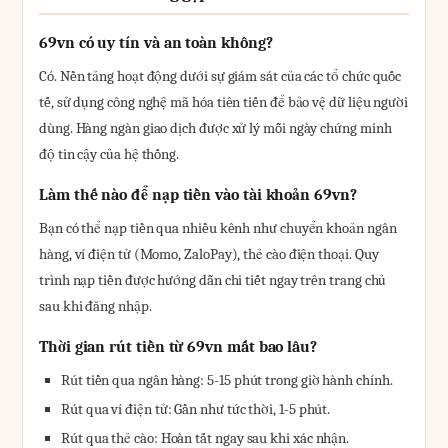
69vn có uy tín và an toàn không?
Có. Nền tảng hoạt động dưới sự giám sát của các tổ chức quốc
tế, sử dụng công nghệ mã hóa tiên tiến để bảo vệ dữ liệu người
dùng. Hàng ngàn giao dịch được xử lý mỗi ngày chứng minh
độ tin cậy của hệ thống.
Làm thế nào để nạp tiền vào tài khoản 69vn?
Bạn có thể nạp tiền qua nhiều kênh như chuyển khoản ngân
hàng, ví điện tử (Momo, ZaloPay), thẻ cào điện thoại. Quy
trình nạp tiền được hướng dẫn chi tiết ngay trên trang chủ
sau khi đăng nhập.
Thời gian rút tiền từ 69vn mất bao lâu?
Rút tiền qua ngân hàng: 5-15 phút trong giờ hành chính.
Rút qua ví điện tử: Gần như tức thời, 1-5 phút.
Rút qua thẻ cào: Hoàn tất ngay sau khi xác nhận.