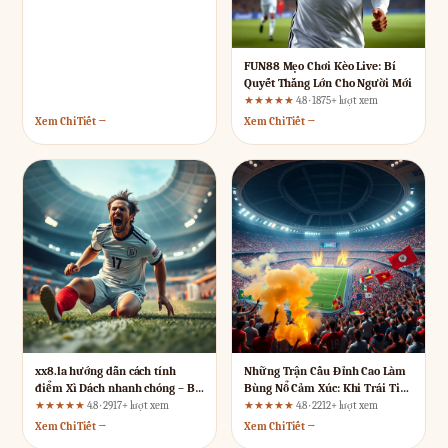
Top game bài đổi thưởng nổi
FUN88 Mẹo Chơi Kèo Live: Bí
bật của ad88.app – Góc nhìn
Quyết Thắng Lớn Cho Người Mới
thực tế từ người dùng lâu năm
★★★★★
4.8 · 1902+ lượt xem
★★★★★
4.8 · 1875+ lượt xem
Xem Chi Tiết →
Xem Chi Tiết →
xx8.la hướng dẫn cách tính
Những Trận Cầu Đỉnh Cao Làm
điểm Xì Dách nhanh chóng – Bí
Bùng Nổ Cảm Xúc: Khi Trái Tim
kíp từ cao thủ 10 năm
Ngừng Đập
★★★★★
4.8 · 2917+ lượt xem
★★★★★
4.8 · 2212+ lượt xem
Xem Chi Tiết →
Xem Chi Tiết →