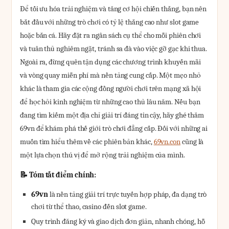
Để tối ưu hóa trải nghiệm và tăng cơ hội chiến thắng, bạn nên
bắt đầu với những trò chơi có tỷ lệ thắng cao như slot game
hoặc bắn cá. Hãy đặt ra ngân sách cụ thể cho mỗi phiên chơi
và tuân thủ nghiêm ngặt, tránh sa đà vào việc gỡ gạc khi thua.
Ngoài ra, đừng quên tận dụng các chương trình khuyến mãi
và vòng quay miễn phí mà nền tảng cung cấp. Một mẹo nhỏ
khác là tham gia các cộng đồng người chơi trên mạng xã hội
để học hỏi kinh nghiệm từ những cao thủ lâu năm. Nếu bạn
đang tìm kiếm một địa chỉ giải trí đáng tin cậy, hãy ghé thăm
69vn để khám phá thế giới trò chơi đẳng cấp. Đối với những ai
muốn tìm hiểu thêm về các phiên bản khác,
69vn.con
cũng là
một lựa chọn thú vị để mở rộng trải nghiệm của mình.
📝 Tóm tắt điểm chính:
69vn
là nền tảng giải trí trực tuyến hợp pháp, đa dạng trò
chơi từ thể thao, casino đến slot game.
Quy trình đăng ký và giao dịch đơn giản, nhanh chóng, hỗ