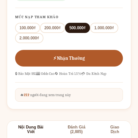
MỨC NẠP THAM KHẢO
100.000₫
200.000₫
500.000₫
1.000.000₫
2.000.000₫
⚡ Nhận Thưởng
🔒 Bảo Mật SSL
🎰 Odds Cao
🔄 Hoàn Trả 1.5%
💳 Đa Kênh Nạp
🔥
212
người đang xem trang này
Nội Dung Bài
Đánh Giá
Giao
Viết
(2,885)
Dịch