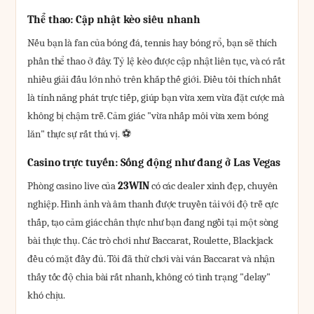
Thể thao: Cập nhật kèo siêu nhanh
Nếu bạn là fan của bóng đá, tennis hay bóng rổ, bạn sẽ thích
phần thể thao ở đây. Tỷ lệ kèo được cập nhật liên tục, và có rất
nhiều giải đấu lớn nhỏ trên khắp thế giới. Điều tôi thích nhất
là tính năng phát trực tiếp, giúp bạn vừa xem vừa đặt cược mà
không bị chậm trễ. Cảm giác "vừa nhấp môi vừa xem bóng
lăn" thực sự rất thú vị. ⚽
Casino trực tuyến: Sống động như đang ở Las Vegas
Phòng casino live của
23WIN
có các dealer xinh đẹp, chuyên
nghiệp. Hình ảnh và âm thanh được truyền tải với độ trễ cực
thấp, tạo cảm giác chân thực như bạn đang ngồi tại một sòng
bài thực thụ. Các trò chơi như Baccarat, Roulette, Blackjack
đều có mặt đầy đủ. Tôi đã thử chơi vài ván Baccarat và nhận
thấy tốc độ chia bài rất nhanh, không có tình trạng "delay"
khó chịu.