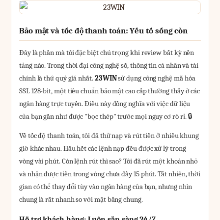
Bảo mật và tốc độ thanh toán: Yếu tố sống còn
Đây là phần mà tôi đặc biệt chú trọng khi review bất kỳ nền
tảng nào. Trong thời đại công nghệ số, thông tin cá nhân và tài
chính là thứ quý giá nhất.
23WIN
sử dụng công nghệ mã hóa
SSL 128-bit, một tiêu chuẩn bảo mật cao cấp thường thấy ở các
ngân hàng trực tuyến. Điều này đồng nghĩa với việc dữ liệu
của bạn gần như được "bọc thép" trước mọi nguy cơ rò rỉ. 🔒
Về tốc độ thanh toán, tôi đã thử nạp và rút tiền ở nhiều khung
giờ khác nhau. Hầu hết các lệnh nạp đều được xử lý trong
vòng vài phút. Còn lệnh rút thì sao? Tôi đã rút một khoản nhỏ
và nhận được tiền trong vòng chưa đầy 15 phút. Tất nhiên, thời
gian có thể thay đổi tùy vào ngân hàng của bạn, nhưng nhìn
chung là rất nhanh so với mặt bằng chung.
Hỗ trợ khách hàng: Luôn sẵn sàng 24/7