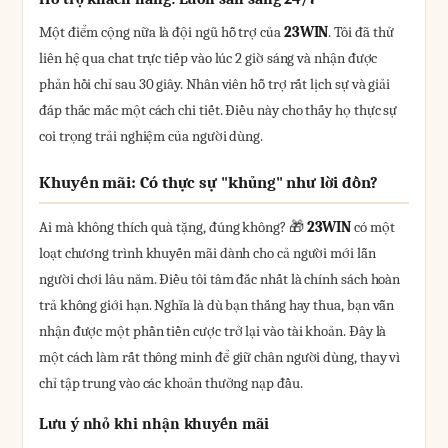
Một điểm cộng nữa là đội ngũ hỗ trợ của
23WIN
. Tôi đã thử
liên hệ qua chat trực tiếp vào lúc 2 giờ sáng và nhận được
phản hồi chỉ sau 30 giây. Nhân viên hỗ trợ rất lịch sự và giải
đáp thắc mắc một cách chi tiết. Điều này cho thấy họ thực sự
coi trọng trải nghiệm của người dùng.
Khuyến mãi: Có thực sự "khủng" như lời đồn?
Ai mà không thích quà tặng, đúng không? 🎁
23WIN
có một
loạt chương trình khuyến mãi dành cho cả người mới lẫn
người chơi lâu năm. Điều tôi tâm đắc nhất là chính sách hoàn
trả không giới hạn. Nghĩa là dù bạn thắng hay thua, bạn vẫn
nhận được một phần tiền cược trở lại vào tài khoản. Đây là
một cách làm rất thông minh để giữ chân người dùng, thay vì
chỉ tập trung vào các khoản thưởng nạp đầu.
Lưu ý nhỏ khi nhận khuyến mãi