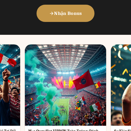
Nhận Bonus