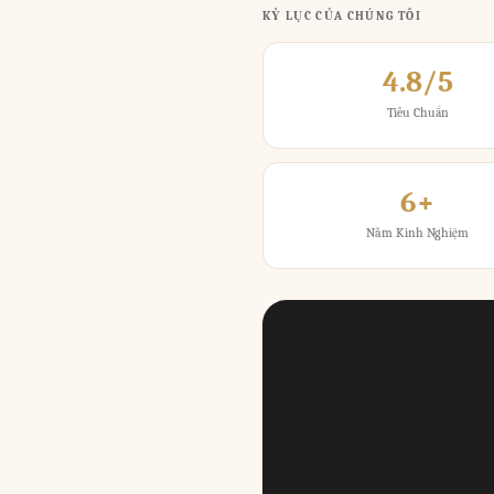
KỶ LỤC CỦA CHÚNG TÔI
4.8/5
Tiêu Chuẩn
6+
Năm Kinh Nghiệm