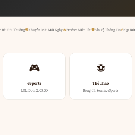
 Bài Đổi Thưởng
🎁
Khuyến Mãi Mỗi Ngày
🔥
Freebet Miễn Phí
🛡
Bảo Vệ Thông Tin
⚡
Nạp Rút
🎮
⚽
eSports
Thể Thao
LOL, Dota 2, CS:GO
Bóng đá, tennis, eSports