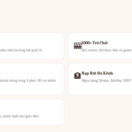
1000+ Trò Chơi
🎰
ghiệm như tại sòng bài quốc tế.
Slot, casino, thể thao, bắn cá, game
Nạp Rút Đa Kênh
🏦
 khoản trong vòng 3 phút. Hỗ trợ nhiều
Ngân hàng, Momo, ZaloPay, USDT 
n, minh bạch mọi giao dịch.