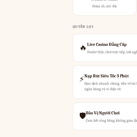
Đoán số, xóc đĩa
QUYỀN LỢI
Live Casino Đẳng Cấp
🔥
Dealer thật, chơi trực tiếp, trải n
Nạp Rút Siêu Tốc 3 Phút
⚡
Giao dịch nhanh chóng, tiền về tài
ngân hàng và ví điện tử.
Bảo Vệ Người Chơi
🛡
Cam kết công bằng, không gian lậ