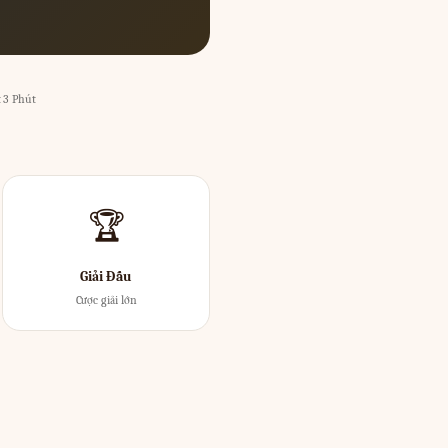
 3 Phút
🏆
Giải Đấu
Cược giải lớn