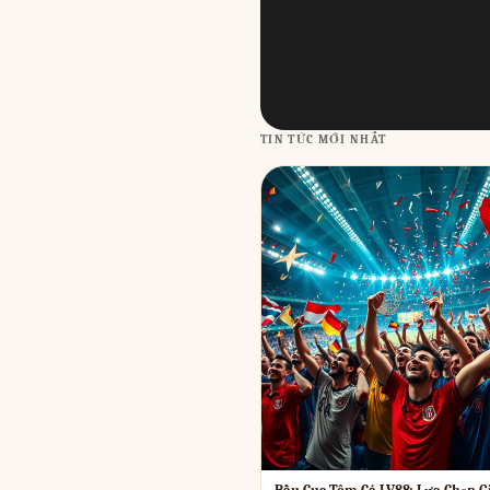
TIN TỨC MỚI NHẤT