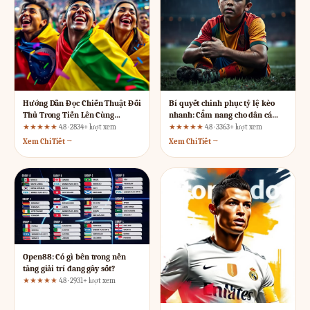
Hướng Dẫn Đọc Chiến Thuật Đối
Bí quyết chinh phục tỷ lệ kèo
Thủ Trong Tiến Lên Cùng
nhanh: Cẩm nang cho dân cá
u888ee.com
cược thông minh
★★★★★
4.8 · 2834+ lượt xem
★★★★★
4.8 · 3363+ lượt xem
Xem Chi Tiết →
Xem Chi Tiết →
Open88: Có gì bên trong nền
tảng giải trí đang gây sốt?
★★★★★
4.8 · 2931+ lượt xem