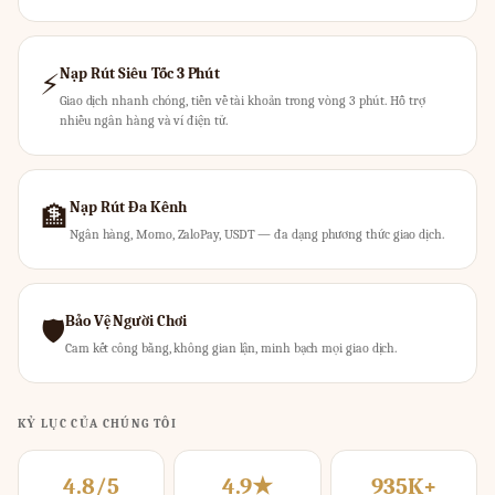
Nạp Rút Siêu Tốc 3 Phút
⚡
Giao dịch nhanh chóng, tiền về tài khoản trong vòng 3 phút. Hỗ trợ
nhiều ngân hàng và ví điện tử.
Nạp Rút Đa Kênh
🏦
Ngân hàng, Momo, ZaloPay, USDT — đa dạng phương thức giao dịch.
Bảo Vệ Người Chơi
🛡
Cam kết công bằng, không gian lận, minh bạch mọi giao dịch.
KỶ LỤC CỦA CHÚNG TÔI
4.8/5
4.9★
935K+