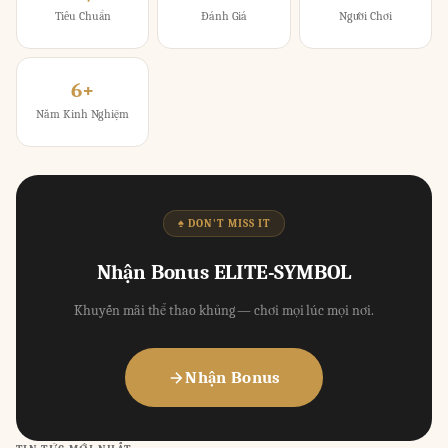
Tiêu Chuẩn
Đánh Giá
Người Chơi
6+
Năm Kinh Nghiệm
♠ DON'T MISS IT
Nhận Bonus ELITE-SYMBOL
Khuyến mãi thể thao khủng — chơi mọi lúc mọi nơi.
Nhận Bonus