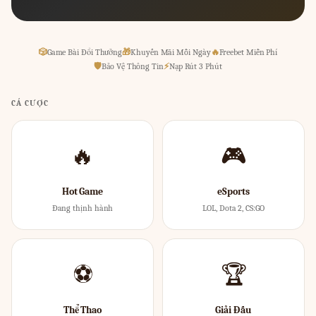
🎲
Game Bài Đổi Thưởng
🎁
Khuyến Mãi Mỗi Ngày
🔥
Freebet Miễn Phí
🛡
Bảo Vệ Thông Tin
⚡
Nạp Rút 3 Phút
CÁ CƯỢC
🔥
🎮
Hot Game
eSports
Đang thịnh hành
LOL, Dota 2, CS:GO
⚽
🏆
Thể Thao
Giải Đấu