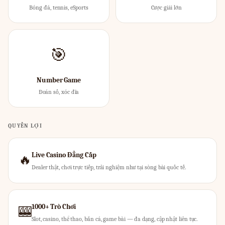
Bóng đá, tennis, eSports
Cược giải lớn
🎯
Number Game
Đoán số, xóc đĩa
QUYỀN LỢI
Live Casino Đẳng Cấp
🔥
Dealer thật, chơi trực tiếp, trải nghiệm như tại sòng bài quốc tế.
1000+ Trò Chơi
🎰
Slot, casino, thể thao, bắn cá, game bài — đa dạng, cập nhật liên tục.