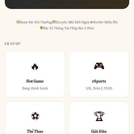
🎲
Game Bài Đổi Thưởng
🎁
Khuyến Mãi Mỗi Ngày
🔥
Freebet Miễn Phí
🛡
Bảo Vệ Thông Tin
⚡
Nạp Rút 3 Phút
CÁ CƯỢC
🔥
🎮
Hot Game
eSports
Đang thịnh hành
LOL, Dota 2, CS:GO
⚽
🏆
Thể Thao
Giải Đấu