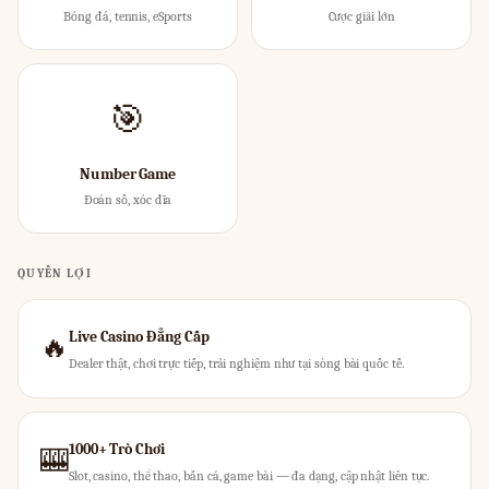
Bóng đá, tennis, eSports
Cược giải lớn
🎯
Number Game
Đoán số, xóc đĩa
QUYỀN LỢI
Live Casino Đẳng Cấp
🔥
Dealer thật, chơi trực tiếp, trải nghiệm như tại sòng bài quốc tế.
1000+ Trò Chơi
🎰
Slot, casino, thể thao, bắn cá, game bài — đa dạng, cập nhật liên tục.