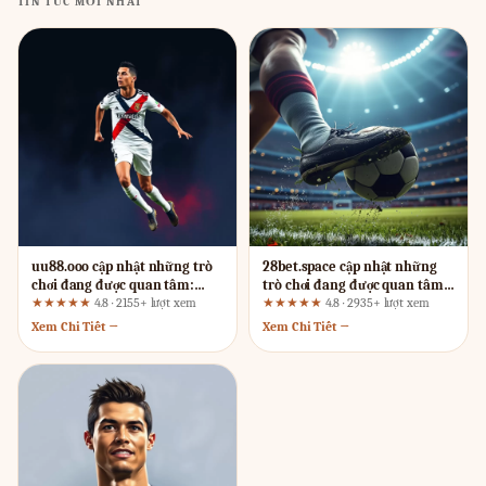
TIN TỨC MỚI NHẤT
uu88.ooo cập nhật những trò
28bet.space cập nhật những
chơi đang được quan tâm:
trò chơi đang được quan tâm
Cách kiểm tra trước khi bạn
nhất: Ba phát hiện người chơi
★★★★★
4.8 · 2155+ lượt xem
★★★★★
4.8 · 2935+ lượt xem
tin vào danh sách ấy
cần biết
Xem Chi Tiết →
Xem Chi Tiết →