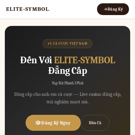
ELITE-SYMBOL
.
Đăng Ký
#1 CÁ CƯỢC VIỆT NAM
Đến Với
ELITE-SYMBOL
Đẳng Cấp
Nạp Rút Nhanh 3 Phút
Đẳng cấp cho anh em cá cược — Live casino đẳng cấp,
trải nghiệm mượt mà.
🎲 Đăng Ký Ngay
Bắn Cá