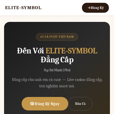
ELITE-SYMBOL
.
Đăng Ký
#1 CÁ CƯỢC VIỆT NAM
Đến Với
ELITE-SYMBOL
Đẳng Cấp
Nạp Rút Nhanh 3 Phút
Đẳng cấp cho anh em cá cược — Live casino đẳng cấp,
trải nghiệm mượt mà.
🎲 Đăng Ký Ngay
Bắn Cá