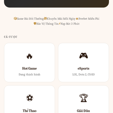
🎲
Game Bài Đổi Thưởng
🎁
Khuyến Mãi Mỗi Ngày
🔥
Freebet Miễn Phí
🛡
Bảo Vệ Thông Tin
⚡
Nạp Rút 3 Phút
CÁ CƯỢC
🔥
🎮
Hot Game
eSports
Đang thịnh hành
LOL, Dota 2, CS:GO
⚽
🏆
Thể Thao
Giải Đấu